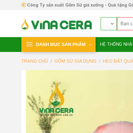
Skip
Công Ty sản xuất Gốm Sứ giá xưởng - Quà tặng Gố
to
content
Tìm
kiếm:
DANH MỤC SẢN PHẨM
HỆ THỐNG NHÀ
TRANG CHỦ
/
GỐM SỨ GIA DỤNG
/
HEO ĐẤT QU