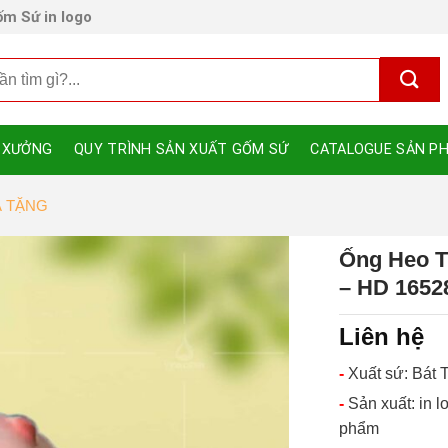
m Sứ in logo
 XƯỞNG
QUY TRÌNH SẢN XUẤT GỐM SỨ
CATALOGUE SẢN P
À TẶNG
Ống Heo T
– HD 1652
Liên hệ
Xuất sứ: Bát 
Sản xuất: in l
phẩm