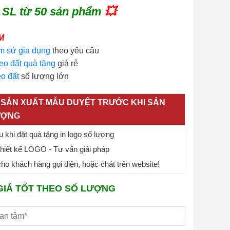
 SL từ 50 sản phẩm
💥
M
m sứ gia dụng
theo yêu cầu
eo đất quà tặng
giá rẻ
o đất
số lượng lớn
SẢN XUẤT MẪU DUYỆT TRƯỚC KHI SẢN
ƯỢNG
 khi đặt quà tặng in logo số lượng
thiết kế LOGO - Tư vấn giải pháp
o khách hàng gọi điện, hoặc chát trên website!
GIÁ TỐT THEO SỐ LƯỢNG