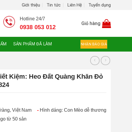
Giới thiệu
Tin tức
Liên Hệ
Tuyển dụng
Hotline 24/7
Giỏ hàng
0938 053 012
HẨM
SẢN PHẨM ĐÃ LÀM
NHẬN BÁO GIÁ
iết Kiệm: Heo Đất Quàng Khăn Đỏ
824
Tràng, Việt Nam
Hình dáng: Con Mèo dễ thương
ogo từ 50 sản