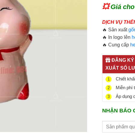
💥
Giá cho
DỊCH VỤ THÊ
🔥 Sản xuất
gố
🔥 In logo lên
h
🔥 Cung cấp
he
ĐĂNG KÝ 
XUẤT SỐ L
Chiết khấu
1
Miễn phí 
2
Áp dụng ch
3
NHẬN BÁO 