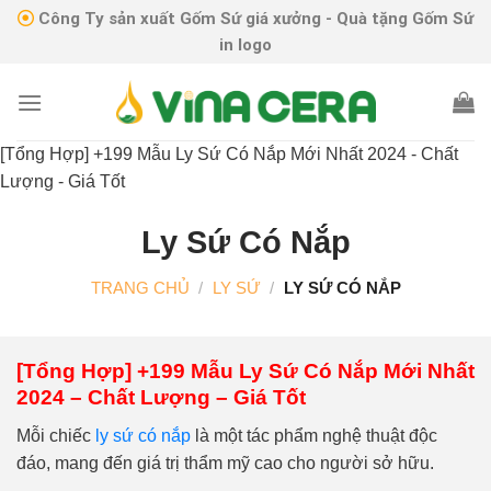
Skip
Công Ty sản xuất Gốm Sứ giá xưởng - Quà tặng Gốm Sứ
to
in logo
content
[Tổng Hợp] +199 Mẫu Ly Sứ Có Nắp Mới Nhất 2024 - Chất
Lượng - Giá Tốt
Ly Sứ Có Nắp
TRANG CHỦ
/
LY SỨ
/
LY SỨ CÓ NẮP
[Tổng Hợp] +199 Mẫu Ly Sứ Có Nắp Mới Nhất
2024 – Chất Lượng – Giá Tốt
Mỗi chiếc
ly sứ có nắp
là một tác phẩm nghệ thuật độc
đáo, mang đến giá trị thẩm mỹ cao cho người sở hữu.