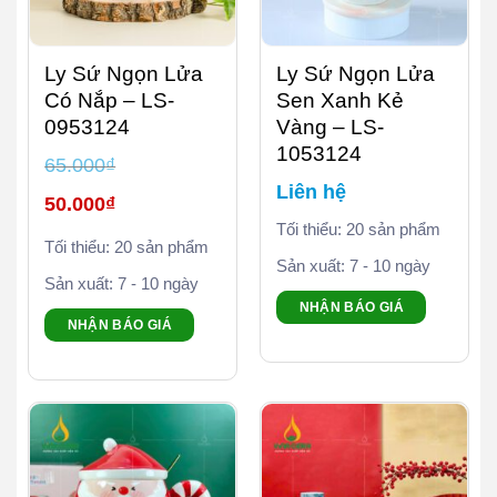
Ly Sứ Ngọn Lửa
Ly Sứ Ngọn Lửa
Có Nắp – LS-
Sen Xanh Kẻ
0953124
Vàng – LS-
1053124
65.000
₫
Liên hệ
Giá
50.000
₫
gốc
là:
Tối thiểu: 20 sản phẩm
Giá
65.000₫.
Tối thiểu: 20 sản phẩm
hiện
tại
Sản xuất: 7 - 10 ngày
là:
Sản xuất: 7 - 10 ngày
50.000₫.
NHẬN BÁO GIÁ
NHẬN BÁO GIÁ