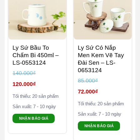
Ly Sứ Bầu To
Ly Sứ Có Nắp
Chấm Bi 450ml –
Men Kem Vẽ Tay
LS-0553124
Đài Sen – LS-
0653124
140.000
₫
85.000
₫
Giá
120.000
₫
gốc
Giá
là:
72.000
₫
Giá
gốc
140.000₫.
Tối thiểu: 20 sản phẩm
hiện
là:
Giá
tại
85.000₫.
Tối thiểu: 20 sản phẩm
hiện
là:
Sản xuất: 7 - 10 ngày
tại
120.000₫.
là:
Sản xuất: 7 - 10 ngày
72.000₫.
NHẬN BÁO GIÁ
NHẬN BÁO GIÁ