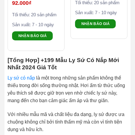
Giá
92.000
₫
Tối thiểu: 20 sản phẩm
gốc
là:
Giá
Sản xuất: 7 - 10 ngày
100.000₫.
Tối thiểu: 20 sản phẩm
hiện
tại
là:
NHẬN BÁO GIÁ
Sản xuất: 7 - 10 ngày
92.000₫.
NHẬN BÁO GIÁ
[Tổng Hợp] +199 Mẫu Ly Sứ Có Nắp Mới
Nhất 2024 Giá Tốt
Ly sứ có nắp
là một trong những sản phẩm không thể
thiếu trong đời sống thường nhật. Hơi ấm từ thức uống
yêu thích sẽ được giữ trọn vẹn nhờ chiếc ly sứ này,
mang đến cho bạn cảm giác ấm áp và thư giãn.
Với nhiều mẫu mã và chất liệu đa dạng, ly sứ được ưa
chuộng không chỉ bởi tính thẩm mỹ mà còn vì tính tiện
dụng và hữu ích.