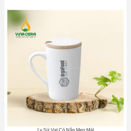
Ly Sứ Vat Có Nắp Men Mát