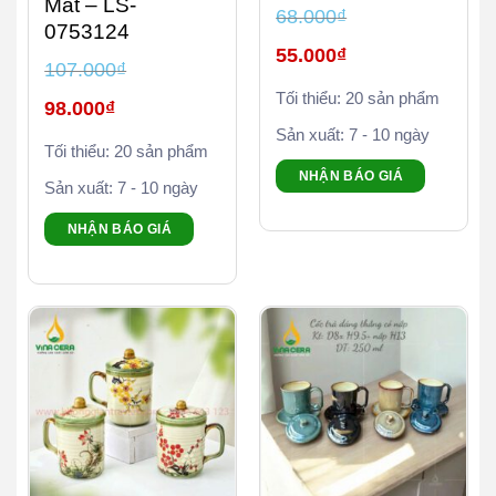
Mát – LS-
68.000
₫
0753124
Giá
55.000
₫
gốc
107.000
₫
là:
Giá
68.000₫.
Tối thiểu: 20 sản phẩm
Giá
hiện
98.000
₫
gốc
tại
là:
là:
Sản xuất: 7 - 10 ngày
Giá
107.000₫.
55.000₫.
Tối thiểu: 20 sản phẩm
hiện
tại
NHẬN BÁO GIÁ
là:
Sản xuất: 7 - 10 ngày
98.000₫.
NHẬN BÁO GIÁ