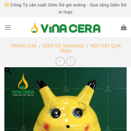
Skip
Công Ty sản xuất Gốm Sứ giá xưởng - Quà tặng Gốm Sứ
to
in logo
content
TRANG CHỦ
/
GỐM SỨ GIA DỤNG
/
HEO ĐẤT QUÀ
TẶNG