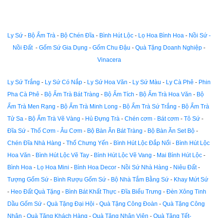
Ly Sứ
-
Bộ Ấm Trà
-
Bộ Chén Đĩa
-
Bình Hút Lộc
-
Lọ Hoa Bình Hoa
-
Nồi Sứ -
Nồi Đất
-
Gốm Sứ Gia Dụng
-
Gốm Chu Đậu
-
Quà Tặng Doanh Nghiệp
-
Vinacera
Ly Sứ Trắng
-
Ly Sứ Có Nắp
-
Ly Sứ Hoa Văn
-
Ly Sứ Màu
-
Ly Cà Phê
-
Phin
Pha Cà Phê
-
Bộ Ấm Trà Bát Tràng
-
Bộ Ấm Tích
-
Bộ Ấm Trà Hoa Văn
-
Bộ
Ấm Trà Men Rạng
-
Bộ Ấm Trà Minh Long
-
Bộ Ấm Trà Sứ Trắng
-
Bộ Ấm Trà
Tử Sa
-
Bộ Ấm Trà Vẽ Vàng
-
Hủ Đựng Trà
-
Chén cơm - Bát cơm
-
Tô Sứ
-
Đĩa Sứ
-
Thố Cơm - Âu Cơm
-
Bộ Bàn Ăn Bát Tràng
-
Bộ Bàn Ăn Set Bộ
-
Chén Đĩa Nhà Hàng
-
Thố Chưng Yến
-
Bình Hút Lộc Đắp Nổi
-
Bình Hút Lộc
Hoa Văn
-
Bình Hút Lộc Vẽ Tay
-
Bình Hút Lộc Vẽ Vang
-
Mai Bình Hút Lộc
-
Bình Hoa
-
Lọ Hoa Mini
-
Bình Hoa Decor
-
Nồi Sứ Nhà Hàng
-
Niêu Đất
-
Tượng Gốm Sứ
-
Bình Rượu Gốm Sứ
-
Bộ Nhà Tắm Bằng Sứ
-
Khay Mứt Sứ
-
Heo Đất Quà Tặng
-
Bình Bát Khất Thực
-
Đĩa Biểu Trưng
-
Đèn Xông Tinh
Dầu Gốm Sứ
-
Quà Tặng Đại Hội
-
Quà Tặng Công Đoàn
-
Quà Tặng Công
Nhân
-
Quà Tặng Khách Hàng
-
Quà Tặng Nhân Viên
-
Quà Tặng Tết-