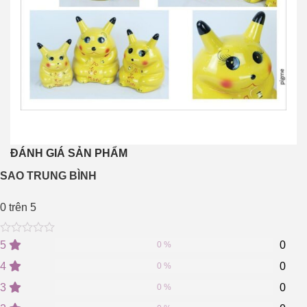
ĐÁNH GIÁ SẢN PHẨM
SAO TRUNG BÌNH
0
trên 5
0
5
0
5
0
0 %
out
of
4
0
0 %
based
on
3
0
0 %
customer