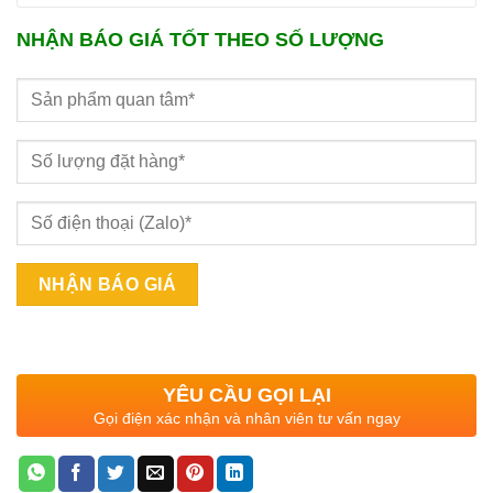
NHẬN BÁO GIÁ TỐT THEO SỐ LƯỢNG
YÊU CẦU GỌI LẠI
Gọi điện xác nhận và nhân viên tư vấn ngay