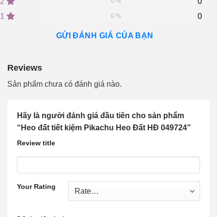
2
0
ratings
0 %
1
0
0 %
GỬI ĐÁNH GIÁ CỦA BẠN
Reviews
Sản phẩm chưa có đánh giá nào.
Hãy là người đánh giá đầu tiên cho sản phẩm
“Heo đất tiết kiệm Pikachu Heo Đất HĐ 049724”
Review title
Your Rating