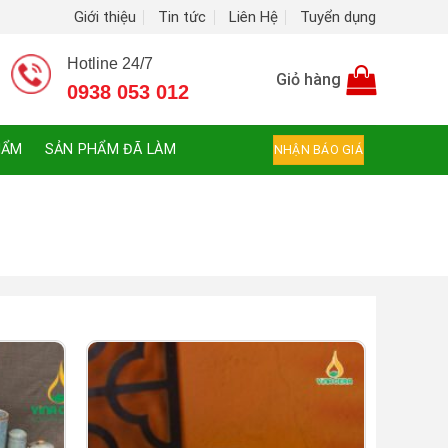
Giới thiệu
Tin tức
Liên Hệ
Tuyển dụng
Hotline 24/7
Giỏ hàng
0938 053 012
HẨM
SẢN PHẨM ĐÃ LÀM
NHẬN BÁO GIÁ