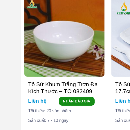
Tô Sứ Khum Trắng Trơn Đa
Tô Sứ
Kích Thước – TO 082409
17.7
Liên hệ
Liên 
NHẬN BÁO GIÁ
Tối thiểu: 20 sản phẩm
Tối thi
Sản xuất: 7 - 10 ngày
Sản xuấ