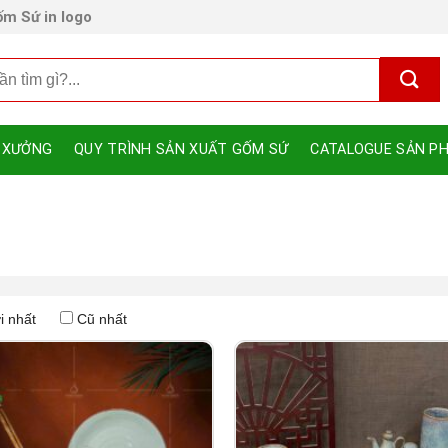
m Sứ in logo
 XƯỞNG
QUY TRÌNH SẢN XUẤT GỐM SỨ
CATALOGUE SẢN P
i nhất
Cũ nhất