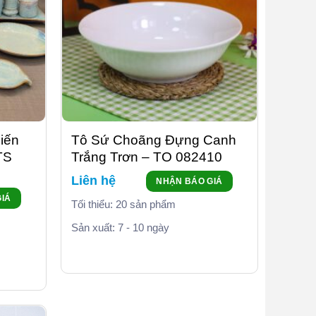
iến
Tô Sứ Choãng Đựng Canh
TS
Trắng Trơn – TO 082410
Liên hệ
NHẬN BÁO GIÁ
IÁ
Tối thiểu: 20 sản phẩm
Sản xuất: 7 - 10 ngày