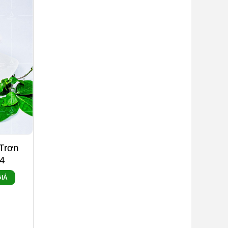
Trơn
4
IÁ