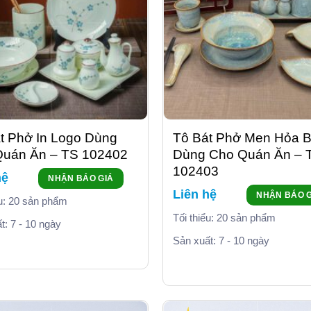
t Phở In Logo Dùng
Tô Bát Phở Men Hỏa B
Quán Ăn – TS 102402
Dùng Cho Quán Ăn – 
102403
hệ
NHẬN BÁO GIÁ
Liên hệ
NHẬN BÁO G
ểu: 20 sản phẩm
Tối thiểu: 20 sản phẩm
t: 7 - 10 ngày
Sản xuất: 7 - 10 ngày