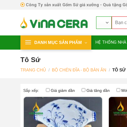
Skip
Công Ty sản xuất Gốm Sứ giá xưởng - Quà tặng Gố
to
content
Tìm
kiếm:
DANH MỤC SẢN PHẨM
HỆ THỐNG NHÀ
Tô Sứ
TRANG CHỦ
/
BỘ CHÉN ĐĨA - BỘ BÀN ĂN
/
TÔ SỨ
Sắp xếp:
Giá giảm dần
Giá tăng dần
Mớ