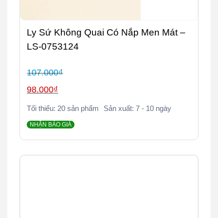
Ly Sứ Không Quai Có Nắp Men Mát –
LS-0753124
107.000
₫
Giá
98.000
₫
gốc
Giá
Tối thiểu: 20 sản phẩm
Sản xuất: 7 - 10 ngày
là:
hiện
107.000₫.
NHẬN BÁO GIÁ
tại
là:
98.000₫.