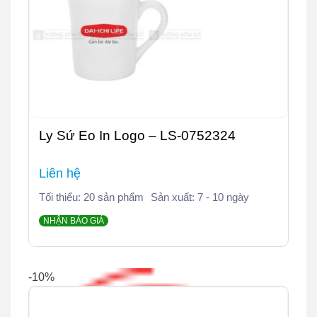
Ly Sứ Eo In Logo – LS-0752324
Liên hệ
Tối thiểu: 20 sản phẩm
Sản xuất: 7 - 10 ngày
NHẬN BÁO GIÁ
-10%