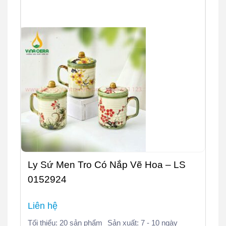
Ly Sứ Men Tro Có Nắp Vẽ Hoa – LS
0152924
Liên hệ
Tối thiểu: 20 sản phẩm
Sản xuất: 7 - 10 ngày