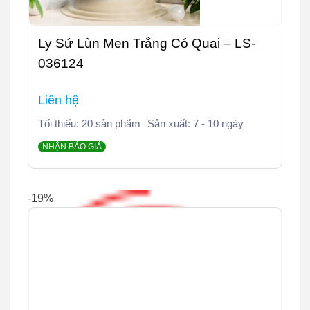
Ly Sứ Lùn Men Trắng Có Quai – LS-
036124
Liên hệ
Tối thiểu: 20 sản phẩm
Sản xuất: 7 - 10 ngày
NHẬN BÁO GIÁ
-19%