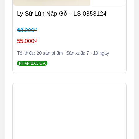
Ly Sứ Lùn Nắp Gỗ – LS-0853124
68.000
₫
Giá
55.000
₫
gốc
Giá
Tối thiểu: 20 sản phẩm
Sản xuất: 7 - 10 ngày
là:
hiện
68.000₫.
NHẬN BÁO GIÁ
tại
là:
55.000₫.