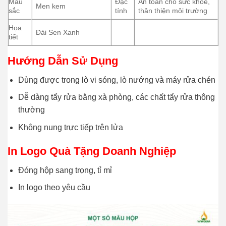
Màu
Đặc
An toàn cho sức khỏe,
Men kem
sắc
tính
thân thiện môi trường
Họa
Đài Sen Xanh
tiết
Hướng Dẫn Sử Dụng
Dùng được trong lò vi sóng, lò nướng và máy rửa chén
Dễ dàng tẩy rửa bằng xà phòng, các chất tẩy rửa thông
thường
Không nung trực tiếp trên lửa
In Logo Quà Tặng Doanh Nghiệp
Đóng hộp sang trọng, tỉ mỉ
In logo theo yêu cầu