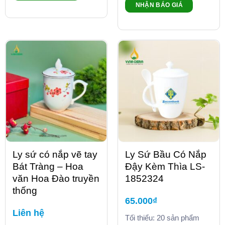
NHẬN BÁO GIÁ
Ly sứ có nắp vẽ tay
Ly Sứ Bầu Có Nắp
Bát Tràng – Hoa
Đậy Kèm Thìa LS-
văn Hoa Đào truyền
1852324
thống
65.000
₫
Liên hệ
Tối thiểu: 20 sản phẩm