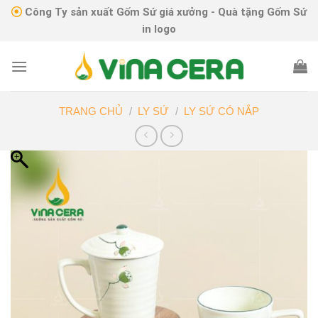
Skip
Công Ty sản xuất Gốm Sứ giá xưởng - Quà tặng Gốm Sứ
to
in logo
content
TRANG CHỦ
/
LY SỨ
/
LY SỨ CÓ NẮP