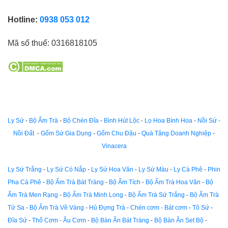
Hotline:
0938 053 012
Mã số thuế:
0316818105
Ly Sứ
-
Bộ Ấm Trà
-
Bộ Chén Đĩa
-
Bình Hút Lộc
-
Lọ Hoa Bình Hoa
-
Nồi Sứ -
Nồi Đất
-
Gốm Sứ Gia Dụng
-
Gốm Chu Đậu
-
Quà Tặng Doanh Nghiệp
-
Vinacera
Ly Sứ Trắng
-
Ly Sứ Có Nắp
-
Ly Sứ Hoa Văn
-
Ly Sứ Màu
-
Ly Cà Phê
-
Phin
Pha Cà Phê
-
Bộ Ấm Trà Bát Tràng
-
Bộ Ấm Tích
-
Bộ Ấm Trà Hoa Văn
-
Bộ
Ấm Trà Men Rạng
-
Bộ Ấm Trà Minh Long
-
Bộ Ấm Trà Sứ Trắng
-
Bộ Ấm Trà
Tử Sa
-
Bộ Ấm Trà Vẽ Vàng
-
Hủ Đựng Trà
-
Chén cơm - Bát cơm
-
Tô Sứ
-
Đĩa Sứ
-
Thố Cơm - Âu Cơm
-
Bộ Bàn Ăn Bát Tràng
-
Bộ Bàn Ăn Set Bộ
-