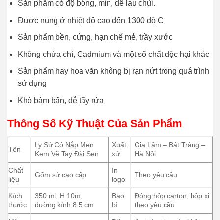
Sản phẩm có độ bóng, min, dễ lau chùi.
Được nung ở nhiệt độ cao đến 1300 độ C
Sản phẩm bền, cứng, hạn chế mẻ, trầy xước
Không chứa chì, Cadmium và một số chất độc hại khác
Sản phẩm hay hoa văn không bị rạn nứt trong quá trình
sử dụng
Khó bám bẩn, dễ tẩy rửa
Thông Số Kỹ Thuật Của Sản Phẩm
Ly Sứ Có Nắp Men
Xuất
Gia Lâm – Bát Tràng –
Tên
Kem Vẽ Tay Đài Sen
xứ
Hà Nội
Chất
In
Gốm sứ cao cấp
Theo yêu cầu
liệu
logo
Kích
350 ml, H 10m,
Bao
Đóng hộp carton, hộp xi
thước
đường kính 8.5 cm
bì
theo yêu cầu