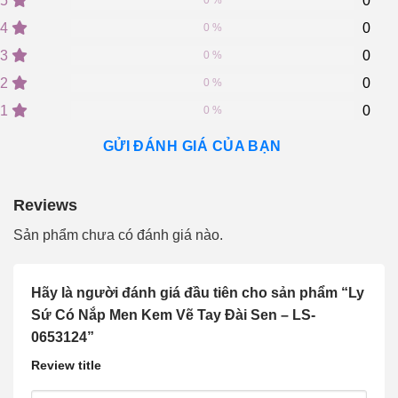
5
0
0 %
out
of
4
0
0 %
based
on
3
0
0 %
customer
2
0
ratings
0 %
1
0
0 %
GỬI ĐÁNH GIÁ CỦA BẠN
Reviews
Sản phẩm chưa có đánh giá nào.
Hãy là người đánh giá đầu tiên cho sản phẩm “Ly
Sứ Có Nắp Men Kem Vẽ Tay Đài Sen – LS-
0653124”
Review title