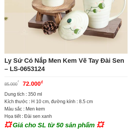
Ly Sứ Có Nắp Men Kem Vẽ Tay Đài Sen
– LS-0653124
Giá
Giá
₫
₫
72.000
85.000
gốc
hiện
Dung tích : 350 ml
là:
tại
Kích thước : H 10 cm, đường kính : 8.5 cm
85.000₫.
là:
Màu sắc : Men kem
72.000₫.
Họa tiết : Đài sen xanh
💥
Giá cho SL từ 50 sản phẩm
💥