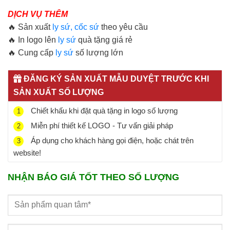
DỊCH VỤ THÊM
🔥 Sản xuất
ly sứ, cốc sứ
theo yêu cầu
🔥 In logo lên
ly sứ
quà tặng giá rẻ
🔥 Cung cấp
ly sứ
số lượng lớn
ĐĂNG KÝ SẢN XUẤT MẪU DUYỆT TRƯỚC KHI
SẢN XUẤT SỐ LƯỢNG
Chiết khấu khi đặt quà tặng in logo số lượng
1
Miễn phí thiết kế LOGO - Tư vấn giải pháp
2
Áp dụng cho khách hàng gọi điện, hoặc chát trên
3
website!
NHẬN BÁO GIÁ TỐT THEO SỐ LƯỢNG