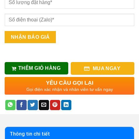
THÊM GIỎ HÀNG
MUA NGAY
YÊU CẦU GỌI LẠI
Gọi điện xác nhận và nhân viên tư vấn ngay
Thông tin chi tiết