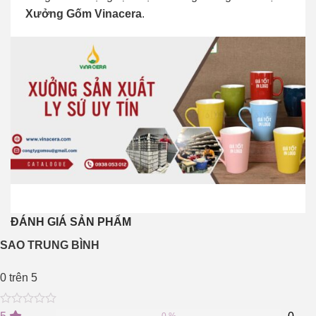
Xưởng Gốm Vinacera
.
ĐÁNH GIÁ SẢN PHẨM
SAO TRUNG BÌNH
0
trên 5
0
5
0