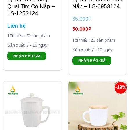
Quai Tim Có Nắp –
Nắp – LS-0953124
LS-1253124
65.000
₫
Liên hệ
Giá
50.000
₫
gốc
là:
Tối thiểu: 20 sản phẩm
Giá
65.000₫.
Tối thiểu: 20 sản phẩm
hiện
tại
Sản xuất: 7 - 10 ngày
là:
Sản xuất: 7 - 10 ngày
50.000₫.
NHẬN BÁO GIÁ
NHẬN BÁO GIÁ
-19%