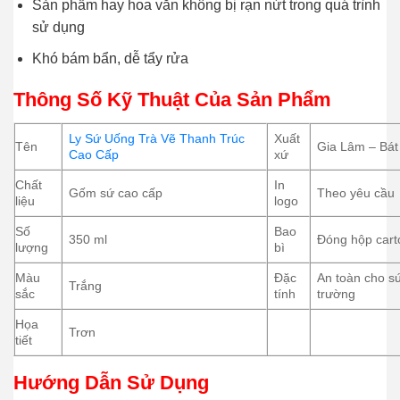
Sản phẩm hay hoa văn không bị rạn nứt trong quá trình
sử dụng
Khó bám bẩn, dễ tẩy rửa
Thông Số Kỹ Thuật Của Sản Phẩm
Ly Sứ Uống Trà Vẽ Thanh Trúc
Xuất
Tên
Gia Lâm – Bát
Cao Cấp
xứ
Chất
In
Gốm sứ cao cấp
Theo yêu cầu
liệu
logo
Số
Bao
350 ml
Đóng hộp carto
lượng
bì
Màu
Đặc
An toàn cho sứ
Trắng
sắc
tính
trường
Họa
Trơn
tiết
Hướng Dẫn Sử Dụng