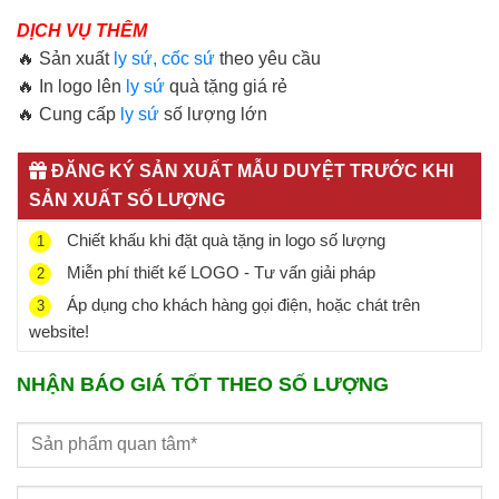
DỊCH VỤ THÊM
🔥 Sản xuất
ly sứ, cốc sứ
theo yêu cầu
🔥 In logo lên
ly sứ
quà tặng giá rẻ
🔥 Cung cấp
ly sứ
số lượng lớn
ĐĂNG KÝ SẢN XUẤT MẪU DUYỆT TRƯỚC KHI
SẢN XUẤT SỐ LƯỢNG
Chiết khấu khi đặt quà tặng in logo số lượng
1
Miễn phí thiết kế LOGO - Tư vấn giải pháp
2
Áp dụng cho khách hàng gọi điện, hoặc chát trên
3
website!
NHẬN BÁO GIÁ TỐT THEO SỐ LƯỢNG