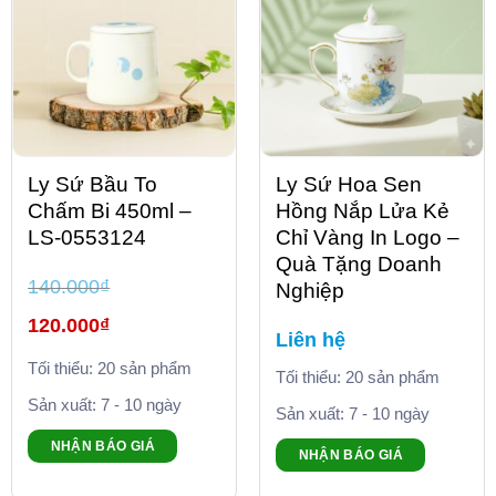
Ly Sứ Bầu To
Ly Sứ Hoa Sen
Chấm Bi 450ml –
Hồng Nắp Lửa Kẻ
LS-0553124
Chỉ Vàng In Logo –
Quà Tặng Doanh
140.000
₫
Nghiệp
Giá
120.000
₫
gốc
Liên hệ
là:
Giá
140.000₫.
Tối thiểu: 20 sản phẩm
hiện
Tối thiểu: 20 sản phẩm
tại
là:
Sản xuất: 7 - 10 ngày
Sản xuất: 7 - 10 ngày
120.000₫.
NHẬN BÁO GIÁ
NHẬN BÁO GIÁ