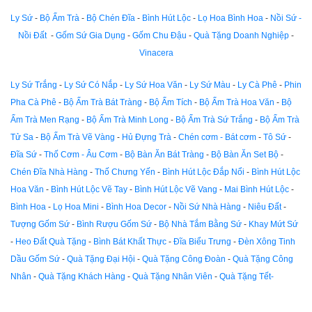
Ly Sứ
-
Bộ Ấm Trà
-
Bộ Chén Đĩa
-
Bình Hút Lộc
-
Lọ Hoa Bình Hoa
-
Nồi Sứ -
Nồi Đất
-
Gốm Sứ Gia Dụng
-
Gốm Chu Đậu
-
Quà Tặng Doanh Nghiệp
-
Vinacera
Ly Sứ Trắng
-
Ly Sứ Có Nắp
-
Ly Sứ Hoa Văn
-
Ly Sứ Màu
-
Ly Cà Phê
-
Phin
Pha Cà Phê
-
Bộ Ấm Trà Bát Tràng
-
Bộ Ấm Tích
-
Bộ Ấm Trà Hoa Văn
-
Bộ
Ấm Trà Men Rạng
-
Bộ Ấm Trà Minh Long
-
Bộ Ấm Trà Sứ Trắng
-
Bộ Ấm Trà
Tử Sa
-
Bộ Ấm Trà Vẽ Vàng
-
Hủ Đựng Trà
-
Chén cơm - Bát cơm
-
Tô Sứ
-
Đĩa Sứ
-
Thố Cơm - Âu Cơm
-
Bộ Bàn Ăn Bát Tràng
-
Bộ Bàn Ăn Set Bộ
-
Chén Đĩa Nhà Hàng
-
Thố Chưng Yến
-
Bình Hút Lộc Đắp Nổi
-
Bình Hút Lộc
Hoa Văn
-
Bình Hút Lộc Vẽ Tay
-
Bình Hút Lộc Vẽ Vang
-
Mai Bình Hút Lộc
-
Bình Hoa
-
Lọ Hoa Mini
-
Bình Hoa Decor
-
Nồi Sứ Nhà Hàng
-
Niêu Đất
-
Tượng Gốm Sứ
-
Bình Rượu Gốm Sứ
-
Bộ Nhà Tắm Bằng Sứ
-
Khay Mứt Sứ
-
Heo Đất Quà Tặng
-
Bình Bát Khất Thực
-
Đĩa Biểu Trưng
-
Đèn Xông Tinh
Dầu Gốm Sứ
-
Quà Tặng Đại Hội
-
Quà Tặng Công Đoàn
-
Quà Tặng Công
Nhân
-
Quà Tặng Khách Hàng
-
Quà Tặng Nhân Viên
-
Quà Tặng Tết-