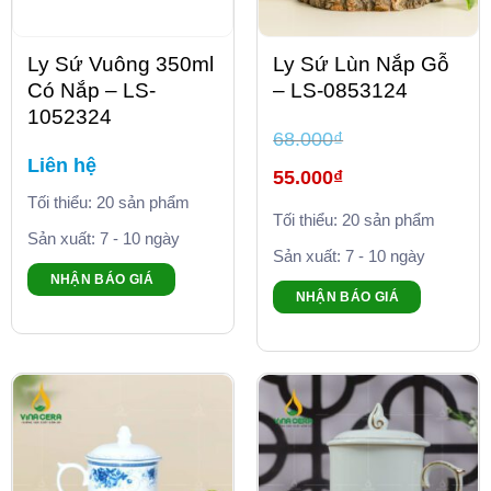
Ly Sứ Vuông 350ml
Ly Sứ Lùn Nắp Gỗ
Có Nắp – LS-
– LS-0853124
1052324
68.000
₫
Liên hệ
Giá
55.000
₫
gốc
là:
Tối thiểu: 20 sản phẩm
Giá
68.000₫.
Tối thiểu: 20 sản phẩm
hiện
tại
Sản xuất: 7 - 10 ngày
là:
Sản xuất: 7 - 10 ngày
55.000₫.
NHẬN BÁO GIÁ
NHẬN BÁO GIÁ