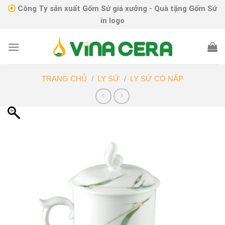
Skip
Công Ty sản xuất Gốm Sứ giá xưởng - Quà tặng Gốm Sứ
to
in logo
content
TRANG CHỦ
/
LY SỨ
/
LY SỨ CÓ NẮP