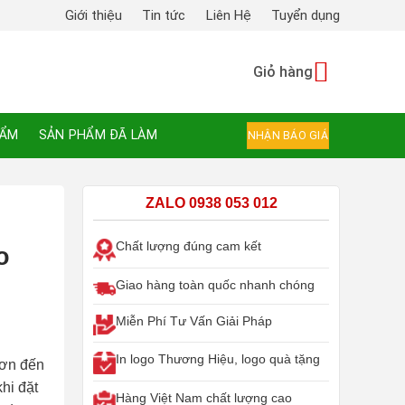
Giới thiệu
Tin tức
Liên Hệ
Tuyển dụng
Giỏ hàng
HẨM
SẢN PHẨM ĐÃ LÀM
NHẬN BÁO GIÁ
ZALO 0938 053 012
Chất lượng đúng cam kết
o
Giao hàng toàn quốc nhanh chóng
Miễn Phí Tư Vấn Giải Pháp
In logo Thương Hiệu, logo quà tặng
 ơn đến
hi đặt
Hàng Việt Nam chất lượng cao