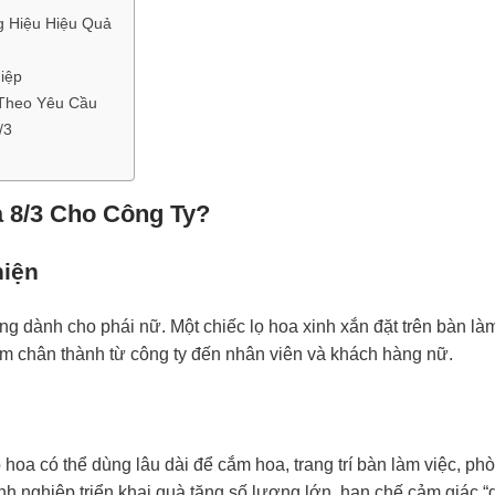
g Hiệu Hiệu Quả
iệp
 Theo Yêu Cầu
/3
 8/3 Cho Công Ty?
hiện
ng dành cho phái nữ. Một chiếc lọ hoa xinh xắn đặt trên bàn là
 tâm chân thành từ công ty đến nhân viên và khách hàng nữ.
 hoa có thể dùng lâu dài để cắm hoa, trang trí bàn làm việc, ph
h nghiệp triển khai quà tặng số lượng lớn, hạn chế cảm giác 