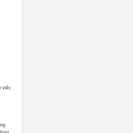
m việc
òng
“dùng