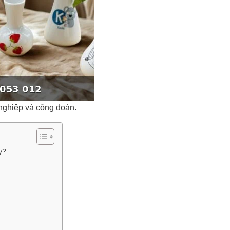
nghiệp và công đoàn.
y?