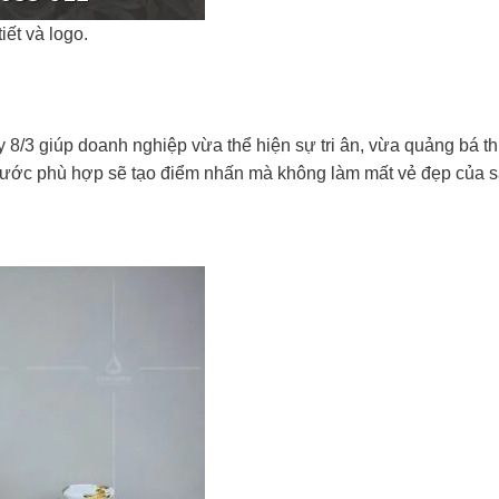
iết và logo.
y 8/3 giúp doanh nghiệp vừa thể hiện sự tri ân, vừa quảng bá 
h thước phù hợp sẽ tạo điểm nhấn mà không làm mất vẻ đẹp của 