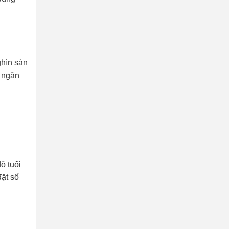
ghìn sản
 ngân
ộ tuổi
ặt số