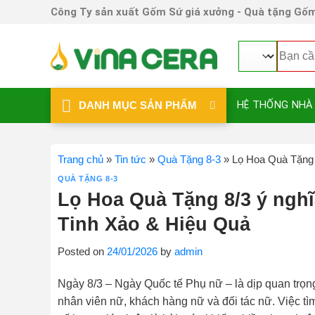
Skip
Công Ty sản xuất Gốm Sứ giá xưởng - Quà tặng Gốm
to
content
Tìm
kiếm:
DANH MỤC SẢN PHẨM
HỆ THỐNG NHÀ
Trang chủ
»
Tin tức
»
Quà Tặng 8-3
»
Lọ Hoa Quà Tặng 
QUÀ TẶNG 8-3
Lọ Hoa Quà Tặng 8/3 ý nghĩ
Tinh Xảo & Hiệu Quả
Posted on
24/01/2026
by
admin
Ngày 8/3 – Ngày Quốc tế Phụ nữ – là dịp quan trọng
nhân viên nữ, khách hàng nữ và đối tác nữ. Việc t