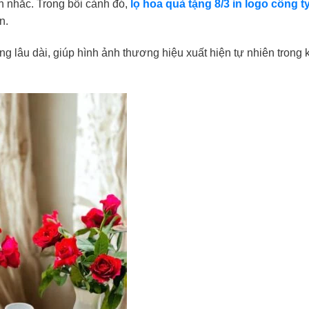
ân nhắc. Trong bối cảnh đó,
lọ hoa quà tặng 8/3 in logo công t
n.
ụng lâu dài, giúp hình ảnh thương hiệu xuất hiện tự nhiên trong