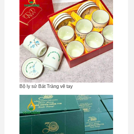
Bộ ly sứ Bát Tràng vẽ tay