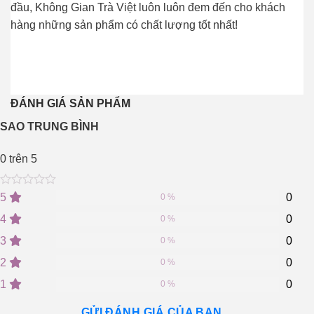
đầu, Không Gian Trà Việt luôn luôn đem đến cho khách
hàng những sản phẩm có chất lượng tốt nhất!
ĐÁNH GIÁ SẢN PHẨM
SAO TRUNG BÌNH
0
trên 5
0
5
0
5
0
0 %
out
of
4
0
0 %
based
on
3
0
0 %
customer
2
0
ratings
0 %
1
0
0 %
GỬI ĐÁNH GIÁ CỦA BẠN