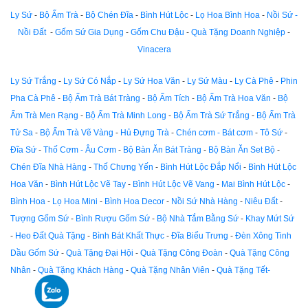
Ly Sứ
-
Bộ Ấm Trà
-
Bộ Chén Đĩa
-
Bình Hút Lộc
-
Lọ Hoa Bình Hoa
-
Nồi Sứ -
Nồi Đất
-
Gốm Sứ Gia Dụng
-
Gốm Chu Đậu
-
Quà Tặng Doanh Nghiệp
-
Vinacera
Ly Sứ Trắng
-
Ly Sứ Có Nắp
-
Ly Sứ Hoa Văn
-
Ly Sứ Màu
-
Ly Cà Phê
-
Phin
Pha Cà Phê
-
Bộ Ấm Trà Bát Tràng
-
Bộ Ấm Tích
-
Bộ Ấm Trà Hoa Văn
-
Bộ
Ấm Trà Men Rạng
-
Bộ Ấm Trà Minh Long
-
Bộ Ấm Trà Sứ Trắng
-
Bộ Ấm Trà
Tử Sa
-
Bộ Ấm Trà Vẽ Vàng
-
Hủ Đựng Trà
-
Chén cơm - Bát cơm
-
Tô Sứ
-
Đĩa Sứ
-
Thố Cơm - Âu Cơm
-
Bộ Bàn Ăn Bát Tràng
-
Bộ Bàn Ăn Set Bộ
-
Chén Đĩa Nhà Hàng
-
Thố Chưng Yến
-
Bình Hút Lộc Đắp Nổi
-
Bình Hút Lộc
Hoa Văn
-
Bình Hút Lộc Vẽ Tay
-
Bình Hút Lộc Vẽ Vang
-
Mai Bình Hút Lộc
-
Bình Hoa
-
Lọ Hoa Mini
-
Bình Hoa Decor
-
Nồi Sứ Nhà Hàng
-
Niêu Đất
-
Tượng Gốm Sứ
-
Bình Rượu Gốm Sứ
-
Bộ Nhà Tắm Bằng Sứ
-
Khay Mứt Sứ
-
Heo Đất Quà Tặng
-
Bình Bát Khất Thực
-
Đĩa Biểu Trưng
-
Đèn Xông Tinh
Dầu Gốm Sứ
-
Quà Tặng Đại Hội
-
Quà Tặng Công Đoàn
-
Quà Tặng Công
Nhân
-
Quà Tặng Khách Hàng
-
Quà Tặng Nhân Viên
-
Quà Tặng Tết-