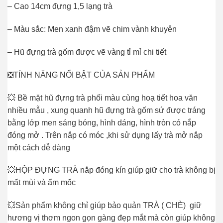
– Cao 14cm đựng 1,5 lạng trà
– Màu sắc: Men xanh đậm vẽ chim vành khuyên
– Hũ đựng trà gốm được vẽ vàng tỉ mỉ chi tiết
❎TÍNH NĂNG NỔI BẬT CỦA SẢN PHẨM
💥
Bề mặt hũ đựng trà phối màu cùng hoạ tiết hoa văn
nhiều mẫu , xung quanh hũ đựng trà gốm sứ được tráng
bằng lớp men sáng bóng, hình dáng, hình tròn có nắp
đóng mở . Trên nắp có móc ,khi sử dụng lấy trà mở nắp
một cách dễ dàng
💥HỘP ĐỰNG TRÀ nắp đóng kín giúp giữ cho trà không bị
mất mùi và ẩm mốc
💥Sản phẩm không chỉ giúp bảo quản TRÀ ( CHÈ) giữ
hương vị thơm ngon gọn gàng đẹp mắt mà còn giúp không