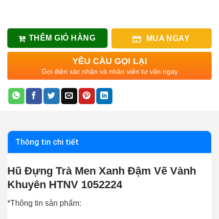
THÊM GIỎ HÀNG
MUA NGAY
YÊU CẦU GỌI LẠI
Gọi điện xác nhận và nhân viên tư vấn ngay
Thông tin chi tiết
Hũ Đựng Trà Men Xanh Đậm Vẽ Vành
Khuyên HTNV 1052224
*Thông tin sản phẩm: