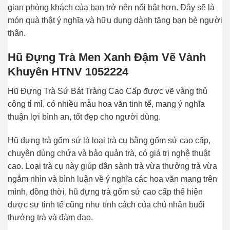
gian phòng khách của bạn trở nên nổi bật hơn. Đây sẽ là
món quà thật ý nghĩa và hữu dụng dành tặng bạn bè người
thân.
Hũ Đựng Trà Men Xanh Đậm Vẽ Vành
Khuyên HTNV 1052224
Hũ Đựng
Trà Sứ Bát Tràng
Cao Cấp được vẽ vàng thủ
công tỉ mỉ, có nhiều mẫu hoa văn tinh tế, mang ý nghĩa
thuận lợi bình an, tốt đẹp cho người dùng.
Hũ đựng trà
gốm sứ
là loại trà cụ bằng gốm sứ cao cấp,
chuyên dùng chứa và bảo quản trà, có giá trị nghệ thuật
cao. Loại trà cụ này giúp dân sành trà vừa thưởng trà vừa
ngắm nhìn và bình luận về ý nghĩa các hoa văn mang trên
mình, đồng thời, hũ đựng trà gốm sứ cao cấp thể hiện
được sự tinh tế cũng như tính cách của chủ nhân buổi
thưởng trà và đàm đạo.