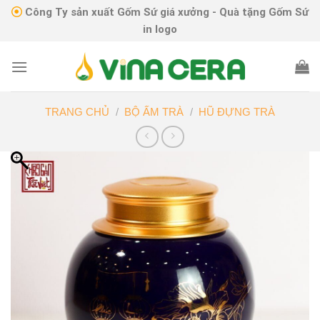
Skip
Công Ty sản xuất Gốm Sứ giá xưởng - Quà tặng Gốm Sứ
to
in logo
content
TRANG CHỦ
/
BỘ ẤM TRÀ
/
HŨ ĐỰNG TRÀ