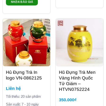
NHẬN BÁO GIÁ
Hủ Đựng Trà In
Hũ Đựng Trà Men
logo VN-0862125
Vàng Hình Quốc
Tử Giám –
Liên hệ
HTVN0752224
Tối thiểu: 20 sản phẩm
350.000
₫
Sản xuất: 7 - 10 ngày