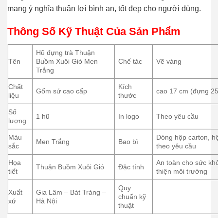
mang ý nghĩa thuận lợi bình an, tốt đẹp cho người dùng.
Thông Số Kỹ Thuật Của Sản Phẩm
Hũ đựng trà Thuận
Tên
Buồm Xuôi Gió Men
Chế tác
Vẽ vàng
Trắng
Chất
Kích
Gốm sứ cao cấp
cao 17 cm
(đựng 25
liệu
thước
Số
1 hũ
In logo
Theo yêu cầu
lượng
Màu
Đóng hộp carton, hộ
Men Trắng
Bao bì
sắc
theo yêu cầu
Họa
An toàn cho sức kh
Thuận Buồm Xuôi Gió
Đặc tính
tiết
thiện môi trường
Quy
Xuất
Gia Lâm – Bát Tràng –
chuẩn kỹ
xứ
Hà Nội
thuật