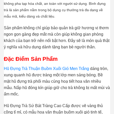
không pha tạp hóa chất, an toàn với người sử dụng. Bình đựng
trà là sản phẩm nằm trong bộ dụng cụ thưởng trà đa dạng về
mẫu mã, kiểu dáng và chất liệu.
Sản phẩm không chỉ giúp bảo quản trà giữ hương vị thơm
ngon gọn gàng đẹp mắt mà còn giúp không gian phòng
khách của bạn trở nên nổi bật hơn. Đây sẽ là món quà thật
ý nghĩa và hữu dụng dành tặng bạn bè người thân.
Đặc Điểm Sản Phẩm
Hũ Đựng Trà Thuận Buồm Xuôi Gió
Men Trắng
dáng tròn,
xung quanh hũ
được tráng một lớp men sáng bóng.
Bề
mặt hũ đựng trà phối màu cùng hoạ tiết hoa văn nhiều
mẫu. Nắp hũ đóng kín giúp giữ cho trà không bị mất mùi và
ẩm mốc.
Hũ Đựng
Trà Sứ Bát Tràng
Cao Cấp được vẽ vàng thủ
công tỉ mỉ, có mẫu hoa văn thuận buồm xuôi gió tinh tế,