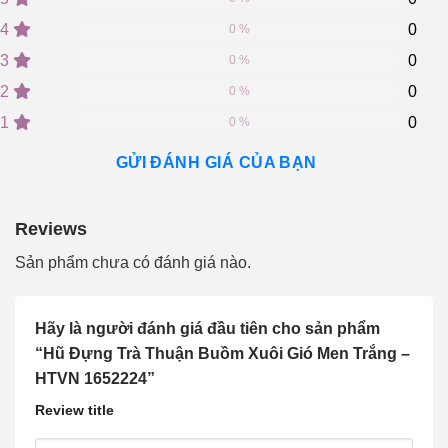
out
of
4
0
0 %
based
on
3
0
0 %
customer
2
0
ratings
0 %
1
0
0 %
GỬI ĐÁNH GIÁ CỦA BẠN
Reviews
Sản phẩm chưa có đánh giá nào.
Hãy là người đánh giá đầu tiên cho sản phẩm
“Hũ Đựng Trà Thuận Buồm Xuôi Gió Men Trắng –
HTVN 1652224”
Review title