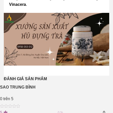
Vinacera
.
ĐÁNH GIÁ SẢN PHẨM
SAO TRUNG BÌNH
0
trên 5
0
5
0
5
0
0 %