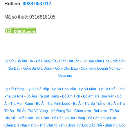
Hotline:
0938 053 012
Mã số thuế:
0316818105
Ly Sứ
-
Bộ Ấm Trà
-
Bộ Chén Đĩa
-
Bình Hút Lộc
-
Lọ Hoa Bình Hoa
-
Nồi Sứ -
Nồi Đất
-
Gốm Sứ Gia Dụng
-
Gốm Chu Đậu
-
Quà Tặng Doanh Nghiệp
-
Vinacera
Ly Sứ Trắng
-
Ly Sứ Có Nắp
-
Ly Sứ Hoa Văn
-
Ly Sứ Màu
-
Ly Cà Phê
-
Phin
Pha Cà Phê
-
Bộ Ấm Trà Bát Tràng
-
Bộ Ấm Tích
-
Bộ Ấm Trà Hoa Văn
-
Bộ
Ấm Trà Men Rạng
-
Bộ Ấm Trà Minh Long
-
Bộ Ấm Trà Sứ Trắng
-
Bộ Ấm Trà
Tử Sa
-
Bộ Ấm Trà Vẽ Vàng
-
Hủ Đựng Trà
-
Chén cơm - Bát cơm
-
Tô Sứ
-
Đĩa Sứ
-
Thố Cơm - Âu Cơm
-
Bộ Bàn Ăn Bát Tràng
-
Bộ Bàn Ăn Set Bộ
-
Chén Đĩa Nhà Hàng
-
Thố Chưng Yến
-
Bình Hút Lộc Đắp Nổi
-
Bình Hút Lộc