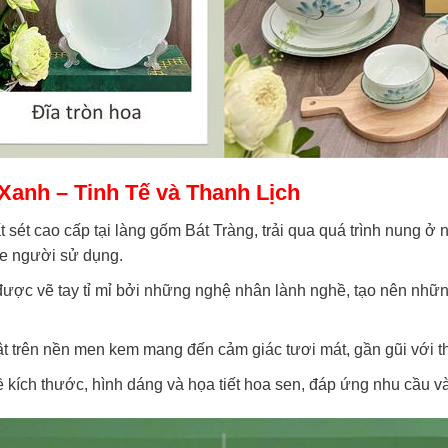
Xanh – Tinh Tế và Thanh Lịch
sét cao cấp tại làng gốm Bát Tràng, trải qua quá trình nung ở 
ỏe người sử dụng.
ược vẽ tay tỉ mỉ bởi những nghệ nhân lành nghề, tạo nên nhữn
 trên nền men kem mang đến cảm giác tươi mát, gần gũi với thi
ích thước, hình dáng và họa tiết hoa sen, đáp ứng nhu cầu và