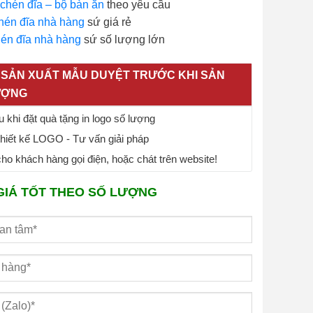
 chén đĩa – bộ bàn ăn
theo yêu cầu
hén đĩa nhà hàng
sứ giá rẻ
én đĩa nhà hàng
sứ số lượng lớn
SẢN XUẤT MẪU DUYỆT TRƯỚC KHI SẢN
ƯỢNG
 khi đặt quà tặng in logo số lượng
thiết kế LOGO - Tư vấn giải pháp
o khách hàng gọi điện, hoặc chát trên website!
GIÁ TỐT THEO SỐ LƯỢNG