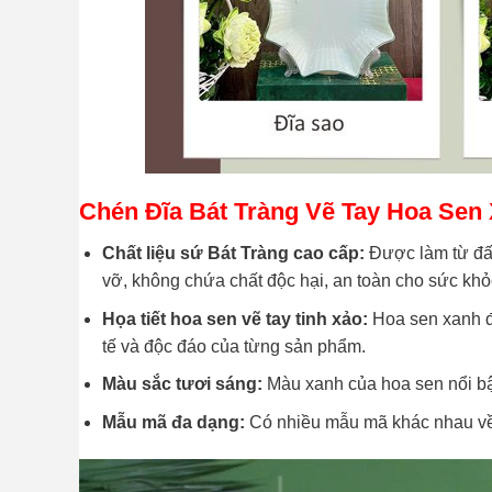
Chén Đĩa Bát Tràng Vẽ Tay Hoa Sen 
Chất liệu sứ Bát Tràng cao cấp:
Được làm từ đất 
vỡ, không chứa chất độc hại, an toàn cho sức kh
Họa tiết hoa sen vẽ tay tinh xảo:
Hoa sen xanh đ
tế và độc đáo của từng sản phẩm.
Màu sắc tươi sáng:
Màu xanh của hoa sen nổi bật
Mẫu mã đa dạng:
Có nhiều mẫu mã khác nhau về k