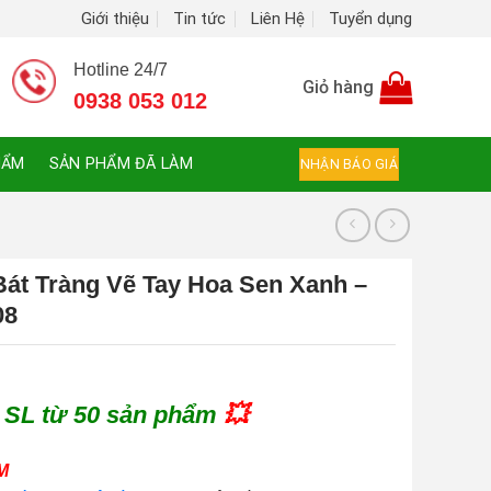
Giới thiệu
Tin tức
Liên Hệ
Tuyển dụng
Hotline 24/7
Giỏ hàng
0938 053 012
HẨM
SẢN PHẨM ĐÃ LÀM
NHẬN BÁO GIÁ
Bát Tràng Vẽ Tay Hoa Sen Xanh –
08
 SL từ 50 sản phẩm
💥
M