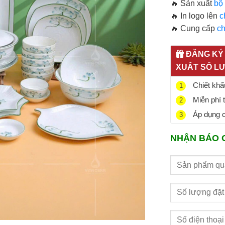
🔥 Sản xuất
bộ
🔥 In logo lên
c
🔥 Cung cấp
ch
ĐĂNG KÝ 
XUẤT SỐ L
Chiết khấu
1
Miễn phí 
2
Áp dụng ch
3
NHẬN BÁO 