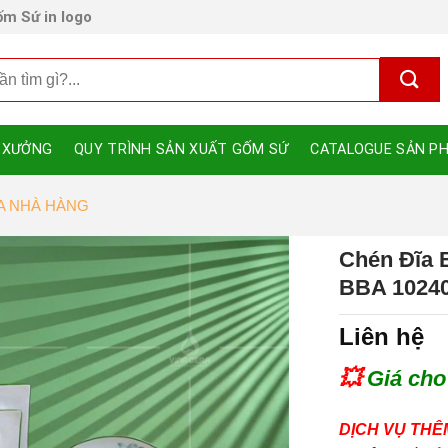
m Sứ in logo
 XƯỞNG
QUY TRÌNH SẢN XUẤT GỐM SỨ
CATALOGUE SẢN P
ĨA NHÀ HÀNG
Chén Đĩa 
BBA 1024
Liên hệ
💥
Giá cho
DỊCH VỤ THÊ