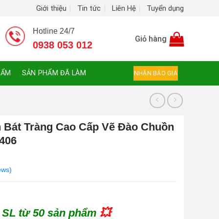
Giới thiệu
Tin tức
Liên Hệ
Tuyển dụng
Hotline 24/7
Giỏ hàng
0938 053 012
HẨM
SẢN PHẨM ĐÃ LÀM
NHẬN BÁO GIÁ
 Bát Tràng Cao Cấp Vẽ Đào Chuồn
406
ews)
 SL từ 50 sản phẩm
💥