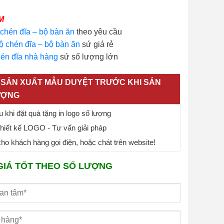
M
 chén đĩa – bộ bàn ăn
theo yêu cầu
ộ chén đĩa – bộ bàn ăn
sứ giá rẻ
én đĩa nhà hàng
sứ số lượng lớn
SẢN XUẤT MẪU DUYỆT TRƯỚC KHI SẢN
ƯỢNG
 khi đặt quà tặng in logo số lượng
thiết kế LOGO - Tư vấn giải pháp
o khách hàng gọi điện, hoặc chát trên website!
GIÁ TỐT THEO SỐ LƯỢNG