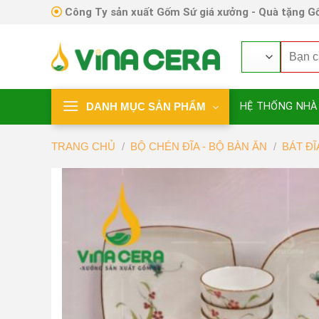
Skip
Công Ty sản xuất Gốm Sứ giá xưởng - Quà tặng Gố
to
content
Tìm
kiếm:
DANH MỤC SẢN PHẨM
HỆ THỐNG NHÀ
TRANG CHỦ
/
BỘ CHÉN ĐĨA - BỘ BÀN ĂN
/
BÁT Đ