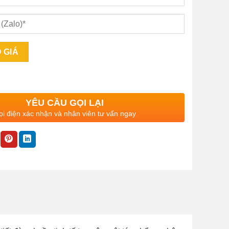
YÊU CẦU GỌI LẠI
i điện xác nhận và nhân viên tư vấn ngay