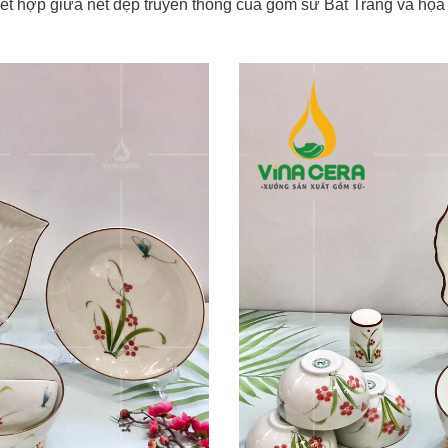
ết hợp giữa nét đẹp truyền thống của gốm sứ Bát Tràng và họa 