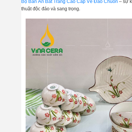
Bộ Bàn Ăn Bát Tràng Cao Cấp Vẽ Đào Chuồn
– sự k
thuật độc đáo và sang trọng.