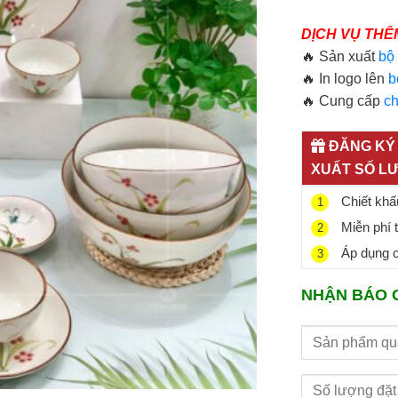
DỊCH VỤ THÊ
🔥 Sản xuất
bộ
🔥 In logo lên
b
🔥 Cung cấp
ch
ĐĂNG KÝ 
XUẤT SỐ L
Chiết khấu
1
Miễn phí 
2
Áp dụng ch
3
NHẬN BÁO 