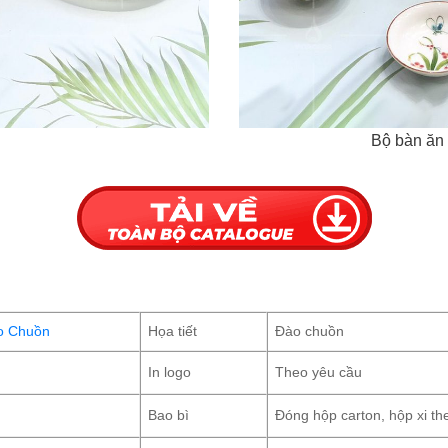
Bộ bàn ăn 
o Chuồn
Họa tiết
Đào chuồn
In logo
Theo yêu cầu
Bao bì
Đóng hộp carton, hộp xi th