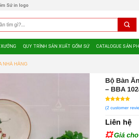
m Sứ in logo
 XƯỞNG
QUY TRÌNH SẢN XUẤT GỐM SỨ
CATALOGUE SẢN P
ĨA NHÀ HÀNG
Bộ Bàn Ăn
– BBA 102
5
5
2
out of
(
2
customer revi
based on
customer
Liên hệ
ratings
💥
Giá cho