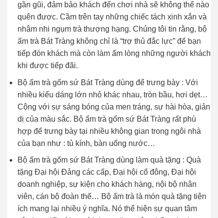
gần gũi, đảm bảo khách đến chơi nhà sẽ không thể nào
quên được. Cầm trên tay những chiếc tách xinh xắn và
nhâm nhi ngụm trà thượng hạng. Chúng tôi tin rằng, bộ
ấm trà Bát Tràng không chỉ là “trợ thủ đắc lực” để bạn
tiếp đón khách mà còn làm ấm lòng những người khách
khi được tiếp đãi.
Bộ ấm trà gốm sứ Bát Tràng dùng để trưng bày : Với
nhiều kiểu dáng lớn nhỏ khác nhau, tròn bầu, hơi dẹt…
Cộng với sự sáng bóng của men tráng, sự hài hòa, giản
dị của màu sắc. Bộ ấm trà gốm sứ Bát Tràng rất phù
hợp để trưng bày tại nhiều không gian trong ngôi nhà
của bạn như : tủ kính, bàn uống nước…
Bộ ấm trà gốm sứ Bát Tràng dùng làm quà tặng : Quà
tặng Đại hội Đảng các cấp, Đại hội cổ đông, Đại hội
doanh nghiệp, sự kiện cho khách hàng, nội bộ nhân
viên, cán bộ đoàn thể… Bộ ấm trà là món quà tặng tiện
ích mang lại nhiều ý nghĩa. Nó thể hiện sự quan tâm