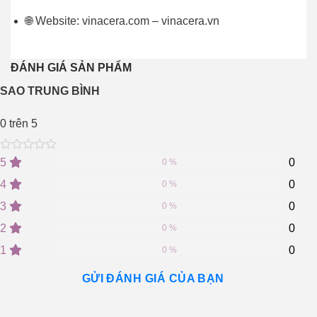
🌐 Website: vinacera.com – vinacera.vn
ĐÁNH GIÁ SẢN PHẨM
SAO TRUNG BÌNH
0
trên 5
0
5
0
5
0
0 %
out
of
4
0
0 %
based
on
3
0
0 %
customer
2
0
ratings
0 %
1
0
0 %
GỬI ĐÁNH GIÁ CỦA BẠN