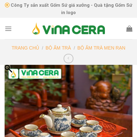
Skip
Công Ty sản xuất Gốm Sứ giá xưởng - Quà tặng Gốm Sứ
to
in logo
content
TRANG CHỦ
/
BỘ ẤM TRÀ
/
BỘ ẤM TRÀ MEN RẠN