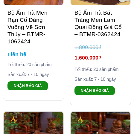
Bộ Ấm Trà Men
Bộ Ấm Trà Bát
Rạn Cổ Dáng
Tràng Men Lam
Vuông Vẽ Sơn
Quai Đồng Giả Cổ
Thủy – BTMR-
– BTMR-0362424
1062424
1.800.000
₫
Liên hệ
Giá
1.600.000
₫
gốc
là:
Tối thiểu: 20 sản phẩm
Giá
1.800.000₫.
Tối thiểu: 20 sản phẩm
hiện
tại
Sản xuất: 7 - 10 ngày
là:
Sản xuất: 7 - 10 ngày
1.600.000₫.
NHẬN BÁO GIÁ
NHẬN BÁO GIÁ