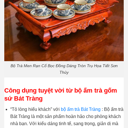
Bộ Trà Men Rạn Cổ Bọc Đồng Dáng Tròn Trụ Họa Tiết Sơn
Thủy
Công dụng tuyệt vời từ bộ ấm trà gốm
sứ Bát Tràng
“Tỏ lòng hiếu khách” với
bộ ấm trà Bát Tràng
: Bộ ấm trà
Bát Tràng là một sản phẩm hoàn hảo cho phòng khách
nhà bạn. Với kiểu dáng tinh tế, sang trọng, giản dị mà