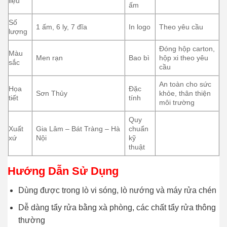
liệu
ấm
Số
1 ấm, 6 ly, 7 đĩa
In logo
Theo yêu cầu
lượng
Đóng hộp carton,
Màu
Men rạn
Bao bì
hộp xi theo yêu
sắc
cầu
An toàn cho sức
Họa
Đặc
Sơn Thủy
khỏe, thân thiện
tiết
tính
môi trường
Quy
Xuất
Gia Lâm – Bát Tràng – Hà
chuẩn
xứ
Nội
kỹ
thuật
Hướng Dẫn Sử Dụng
Dùng được trong lò vi sóng, lò nướng và máy rửa chén
Dễ dàng tẩy rửa bằng xà phòng, các chất tẩy rửa thông
thường