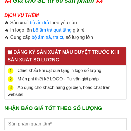
💥
Giá cho SL từ 50 sản phẩm
💥
DỊCH VỤ THÊM
🔥 Sản xuất
bộ ấm trà
theo yêu cầu
🔥 In logo lên
bộ ấm trà quà tặng
giá rẻ
🔥 Cung cấp
bộ ấm trà, trà cụ
số lượng lớn
ĐĂNG KÝ SẢN XUẤT MẪU DUYỆT TRƯỚC KHI
SẢN XUẤT SỐ LƯỢNG
Chiết khấu khi đặt quà tặng in logo số lượng
1
Miễn phí thiết kế LOGO - Tư vấn giải pháp
2
Áp dụng cho khách hàng gọi điện, hoặc chát trên
3
website!
NHẬN BÁO GIÁ TỐT THEO SỐ LƯỢNG