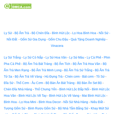
Ly Sứ
-
Bộ Ấm Trà
-
Bộ Chén Đĩa
-
Bình Hút Lộc
-
Lọ Hoa Bình Hoa
-
Nồi Sứ -
Nồi Đất
-
Gốm Sứ Gia Dụng
-
Gốm Chu Đậu
-
Quà Tặng Doanh Nghiệp
-
Vinacera
Ly Sứ Trắng
-
Ly Sứ Có Nắp
-
Ly Sứ Hoa Văn
-
Ly Sứ Màu
-
Ly Cà Phê
-
Phin
Pha Cà Phê
-
Bộ Ấm Trà Bát Tràng
-
Bộ Ấm Tích
-
Bộ Ấm Trà Hoa Văn
-
Bộ
Ấm Trà Men Rạng
-
Bộ Ấm Trà Minh Long
-
Bộ Ấm Trà Sứ Trắng
-
Bộ Ấm Trà
Tử Sa
-
Bộ Ấm Trà Vẽ Vàng
-
Hủ Đựng Trà
-
Chén cơm - Bát cơm
-
Tô Sứ
-
Đĩa Sứ
-
Thố Cơm - Âu Cơm
-
Bộ Bàn Ăn Bát Tràng
-
Bộ Bàn Ăn Set Bộ
-
Chén Đĩa Nhà Hàng
-
Thố Chưng Yến
-
Bình Hút Lộc Đắp Nổi
-
Bình Hút Lộc
Hoa Văn
-
Bình Hút Lộc Vẽ Tay
-
Bình Hút Lộc Vẽ Vang
-
Mai Bình Hút Lộc
-
Bình Hoa
-
Lọ Hoa Mini
-
Bình Hoa Decor
-
Nồi Sứ Nhà Hàng
-
Niêu Đất
-
Tượng Gốm Sứ
-
Bình Rượu Gốm Sứ
-
Bộ Nhà Tắm Bằng Sứ
-
Khay Mứt Sứ