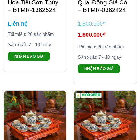
Họa Tiết Sơn Thủy
Quai Đồng Giả Cổ
– BTMR-1362524
– BTMR-0362424
Liên hệ
1.800.000
₫
Giá
Tối thiểu: 20 sản phẩm
1.600.000
₫
gốc
là:
Giá
Sản xuất: 7 - 10 ngày
1.800.000₫.
Tối thiểu: 20 sản phẩm
hiện
tại
là:
NHẬN BÁO GIÁ
Sản xuất: 7 - 10 ngày
1.600.000₫.
NHẬN BÁO GIÁ