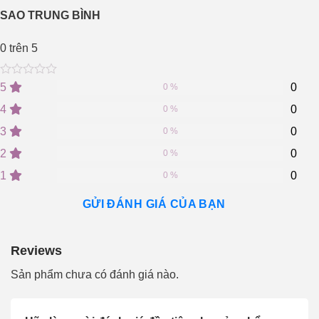
SAO TRUNG BÌNH
0
trên 5
0
5
0
5
0
0 %
out
of
4
0
0 %
based
on
3
0
0 %
customer
2
0
ratings
0 %
1
0
0 %
GỬI ĐÁNH GIÁ CỦA BẠN
Reviews
Sản phẩm chưa có đánh giá nào.