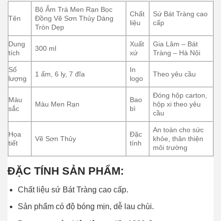
Bộ Ấm Trà Men Rạn Bọc
Chất
Sứ Bát Tràng cao
Tên
Đồng Vẽ Sơn Thủy Dáng
liệu
cấp
Tròn Dẹp
Dung
Xuất
Gia Lâm – Bát
300 ml
tích
xứ
Tràng – Hà Nội
Số
In
1 ấm, 6 ly, 7 đĩa
Theo yêu cầu
lượng
logo
Đóng hộp carton,
Màu
Bao
Màu Men Rạn
hộp xi theo yêu
sắc
bì
cầu
An toàn cho sức
Họa
Đặc
Vẽ Sơn Thủy
khỏe, thân thiện
tiết
tính
môi trường
ĐẶC TÍNH SẢN PHẨM:
Chất liệu sứ Bát Tràng cao cấp.
Sản phẩm có độ bóng mịn, dễ lau chùi.