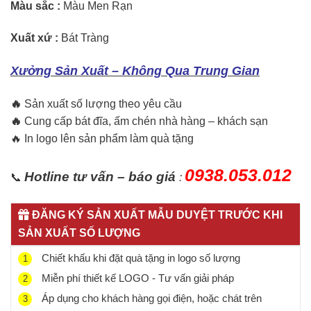
Màu sắc :
Màu Men Rạn
Xuất xứ :
Bát Tràng
Xưởng Sản Xuất – Không Qua Trung Gian
🔥
Sản xuất số lượng theo yêu cầu
🔥
Cung cấp bát đĩa, ấm chén nhà hàng – khách sạn
🔥 In logo lên sản phẩm làm quà tặng
0938.053.012
Hotline tư vấn – báo giá
📞
:
ĐĂNG KÝ SẢN XUẤT MẪU DUYỆT TRƯỚC KHI
SẢN XUẤT SỐ LƯỢNG
Chiết khấu khi đặt quà tặng in logo số lượng
1
Miễn phí thiết kế LOGO - Tư vấn giải pháp
2
Áp dụng cho khách hàng gọi điện, hoặc chát trên
3