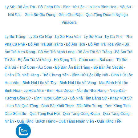
Ly Sứ
-
Bộ Ấm Trà
-
Bộ Chén Đĩa
-
Bình Hút Lộc
-
Lọ Hoa Bình Hoa
-
Nồi Sứ -
Nồi Đất
-
Gốm Sứ Gia Dụng
-
Gốm Chu Đậu
-
Quà Tặng Doanh Nghiệp
-
Vinacera
Ly Sứ Trắng
-
Ly Sứ Có Nắp
-
Ly Sứ Hoa Văn
-
Ly Sứ Màu
-
Ly Cà Phê
-
Phin
Pha Cà Phê
-
Bộ Ấm Trà Bát Tràng
-
Bộ Ấm Tích
-
Bộ Ấm Trà Hoa Văn
-
Bộ
Ấm Trà Men Rạng
-
Bộ Ấm Trà Minh Long
-
Bộ Ấm Trà Sứ Trắng
-
Bộ Ấm Trà
Tử Sa
-
Bộ Ấm Trà Vẽ Vàng
-
Hủ Đựng Trà
-
Chén cơm - Bát cơm
-
Tô Sứ
-
Đĩa Sứ
-
Thố Cơm - Âu Cơm
-
Bộ Bàn Ăn Bát Tràng
-
Bộ Bàn Ăn Set Bộ
-
Chén Đĩa Nhà Hàng
-
Thố Chưng Yến
-
Bình Hút Lộc Đắp Nổi
-
Bình Hút Lộc
Hoa Văn
-
Bình Hút Lộc Vẽ Tay
-
Bình Hút Lộc Vẽ Vang
-
Mai Bình Hút Lộc
-
Bình Hoa
-
Lọ Hoa Mini
-
Bình Hoa Decor
-
Nồi Sứ Nhà Hàng
-
Niêu Đất
-
Tượng Gốm Sứ
-
Bình Rượu Gốm Sứ
-
Bộ Nhà Tắm Bằng Sứ
-
Khay Mứt Sứ
-
Heo Đất Quà Tặng
-
Bình Bát Khất Thực
-
Đĩa Biểu Trưng
-
Đèn Xông Tinh
Dầu Gốm Sứ
-
Quà Tặng Đại Hội
-
Quà Tặng Công Đoàn
-
Quà Tặng Công
Nhân
-
Quà Tặng Khách Hàng
-
Quà Tặng Nhân Viên
-
Quà Tặng Tết-