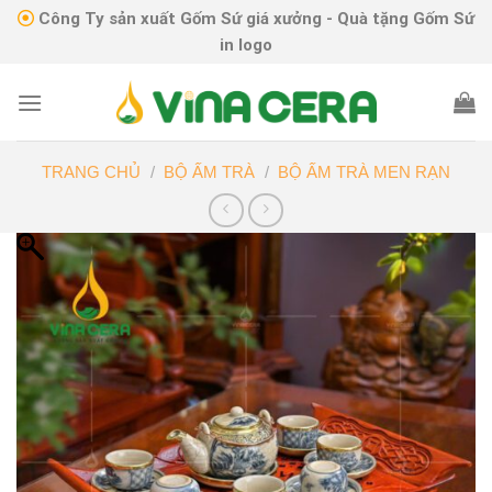
Skip
Công Ty sản xuất Gốm Sứ giá xưởng - Quà tặng Gốm Sứ
to
in logo
content
TRANG CHỦ
/
BỘ ẤM TRÀ
/
BỘ ẤM TRÀ MEN RẠN