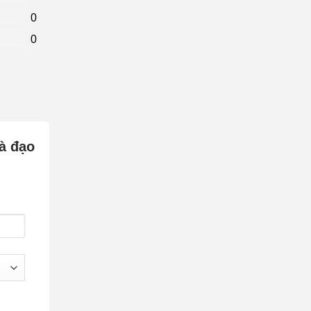
0
0
rà đạo