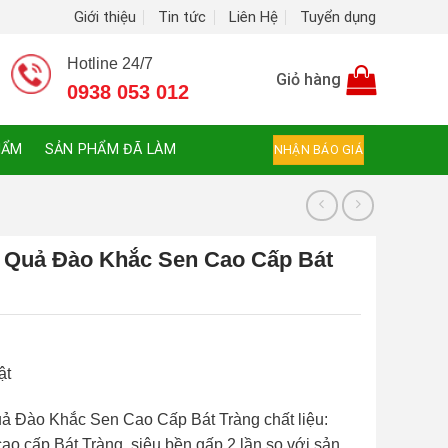
Giới thiệu
Tin tức
Liên Hệ
Tuyển dụng
Hotline 24/7
Giỏ hàng
0938 053 012
HẨM
SẢN PHẨM ĐÃ LÀM
NHẬN BÁO GIÁ
o Quả Đào Khắc Sen Cao Cấp Bát
ật
uả Đào Khắc Sen Cao Cấp Bát Tràng chất liệu:
o cấp Bát Tràng, siêu bền gấp 2 lần so với sản