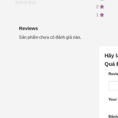
2
0
5
0
out
1
of
based
on
Reviews
customer
ratings
Sản phẩm chưa có đánh giá nào.
Hãy l
Quả 
Revie
Your
Đánh