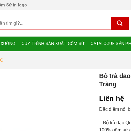
m Sứ in logo
 XƯỞNG
QUY TRÌNH SẢN XUẤT GỐM SỨ
CATALOGUE SẢN P
NG
Bộ trà đạ
Tràng
Liên hệ
Đặc điểm nổi b
–
Bộ trà đạo Q
100% gốm sứ ca