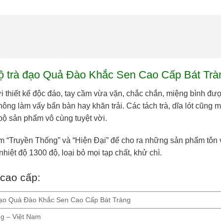
ộ trà đạo Quả Đào Khắc Sen Cao Cấp Bát Trà
i thiết kế độc đáo, tay cầm vừa vặn, chắc chắn, miệng bình được
không làm vấy bẩn bàn hay khăn trải. Các tách trà, dĩa lót cũng
ộ sản phẩm vô cùng tuyệt vời.
ểm “Truyền Thống” và “Hiện Đại” để cho ra những sản phẩm tôn 
ệt độ 1300 độ, loại bỏ mọi tạp chất, khử chì.
 cao cấp:
đạo Quả Đào Khắc Sen Cao Cấp Bát Tràng
ng – Việt Nam