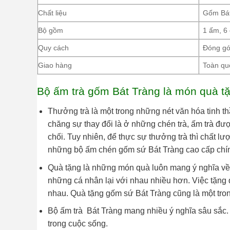
Chất liệu
Gốm Bát
Bộ gồm
1 ấm, 6 
Quy cách
Đóng gó
Giao hàng
Toàn qu
Bộ ấm trà gốm Bát Tràng là món quà t
Thưởng trà là một trong những nét văn hóa tinh t
chăng sự thay đổi là ở những chén trà, ấm trà đ
chối. Tuy nhiên, để thực sự thưởng trà thì chất lư
những bộ ấm chén gốm sứ Bát Tràng cao cấp chính
Quà tặng là những món quà luôn mang ý nghĩa về m
những cá nhân lại với nhau nhiều hơn. Việc tặng q
nhau. Quà tặng gốm sứ Bát Tràng cũng là một tro
Bộ ấm trà Bát Tràng mang nhiều ý nghĩa sâu sắc.
trong cuộc sống.