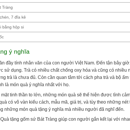
 Tràng
chén, 7 đĩa kê
i bằng hộp si
ốc
ặng ý nghĩa
hần đầy tính nhân văn của con người Việt Nam. Đến tận bây giờ,
ược sử dụng. Trà có nhiều chất chống oxy hóa và cũng có nhiề
ợng trà là chưa đủ. Còn cần quan tâm tới cách pha trà và bộ ấm 
 là món quà ý nghĩa nhất với họ.
ặt tinh thần to lớn, những món quà sẽ thể hiện được tình cảm v
uà có vô vàn kiểu cách, mẫu mã, giá trị, và tùy theo những nét
ng những món quà tặng ý nghĩa mà nhiều người đã nghĩ đến.
 Quà tặng gốm sứ Bát Tràng giúp con người gắn kết lại với nha