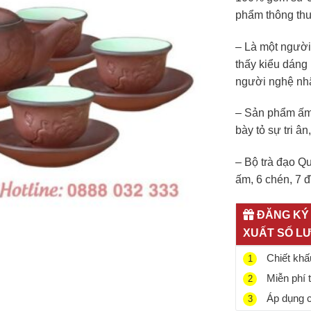
phẩm thông th
– Là một người t
thấy kiểu dáng 
người nghệ nhâ
– Sản phẩm ấm 
bày tỏ sự tri â
– Bộ trà đạo 
ấm, 6 chén, 7 đ
ĐĂNG KÝ 
XUẤT SỐ L
Chiết khấu
1
Miễn phí 
2
Áp dụng ch
3