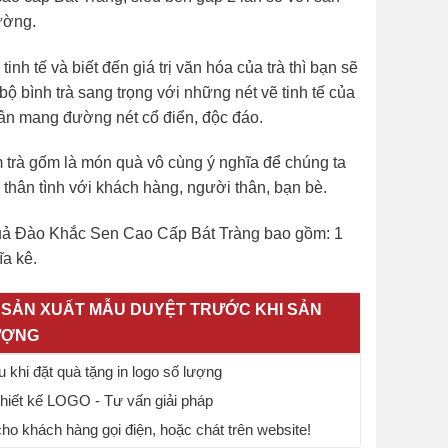
ường.
inh tế và biết đến giá trị văn hóa của trà thì bạn sẽ
bộ bình trà sang trọng với những nét vẽ tinh tế của
n mang đường nét cổ điển, độc đáo.
trà gốm là món quà vô cùng ý nghĩa để chúng ta
n, thân tình với khách hàng, người thân, bạn bè.
Quả Đào Khắc Sen Cao Cấp Bát Tràng bao gồm: 1
ĩa kê.
SẢN XUẤT MẪU DUYỆT TRƯỚC KHI SẢN
ƯỢNG
 khi đặt quà tặng in logo số lượng
thiết kế LOGO - Tư vấn giải pháp
o khách hàng gọi điện, hoặc chát trên website!