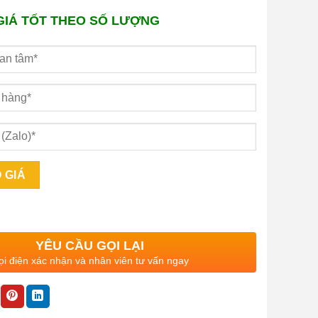
GIÁ TỐT THEO SỐ LƯỢNG
YÊU CẦU GỌI LẠI
i điện xác nhận và nhân viên tư vấn ngay