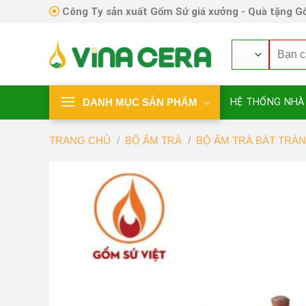
Skip
Công Ty sản xuất Gốm Sứ giá xưởng - Quà tặng Gố
to
content
Tìm
kiếm:
DANH MỤC SẢN PHẨM
HỆ THỐNG NHÀ
TRANG CHỦ
/
BỘ ẤM TRÀ
/
BỘ ẤM TRÀ BÁT TRÀ