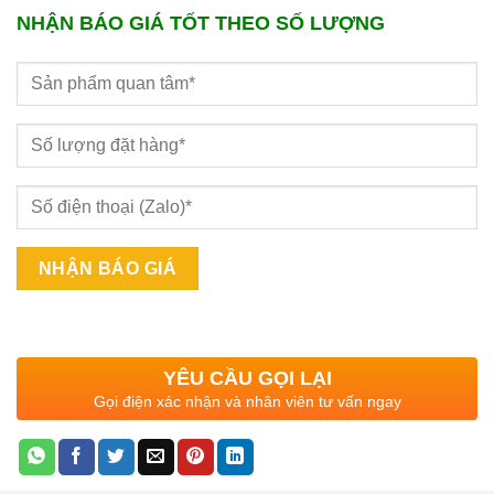
NHẬN BÁO GIÁ TỐT THEO SỐ LƯỢNG
YÊU CẦU GỌI LẠI
Gọi điện xác nhận và nhân viên tư vấn ngay