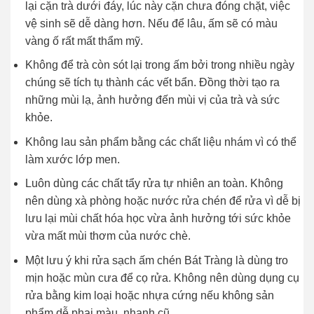
lại cặn trà dưới đáy, lúc này cặn chưa đóng chặt, việc
vệ sinh sẽ dễ dàng hơn. Nếu để lâu, ấm sẽ có màu
vàng ố rất mất thẩm mỹ.
Không để trà còn sót lại trong ấm bởi trong nhiều ngày
chúng sẽ tích tụ thành các vết bẩn. Đồng thời tạo ra
những mùi lạ, ảnh hưởng đến mùi vị của trà và sức
khỏe.
Không lau sản phẩm bằng các chất liệu nhám vì có thể
làm xước lớp men.
Luôn dùng các chất tẩy rửa tự nhiên an toàn. Không
nên dùng xà phòng hoặc nước rửa chén để rửa vì dễ bị
lưu lại mùi chất hóa học vừa ảnh hưởng tới sức khỏe
vừa mất mùi thơm của nước chè.
Một lưu ý khi rửa sạch ấm chén Bát Tràng là dùng tro
mịn hoặc mùn cưa để cọ rửa. Không nên dùng dụng cụ
rửa bằng kim loại hoặc nhựa cứng nếu không sản
phẩm dễ phai màu, nhanh cũ.