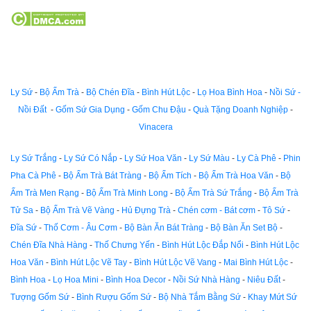
Ly Sứ
-
Bộ Ấm Trà
-
Bộ Chén Đĩa
-
Bình Hút Lộc
-
Lọ Hoa Bình Hoa
-
Nồi Sứ -
Nồi Đất
-
Gốm Sứ Gia Dụng
-
Gốm Chu Đậu
-
Quà Tặng Doanh Nghiệp
-
Vinacera
Ly Sứ Trắng
-
Ly Sứ Có Nắp
-
Ly Sứ Hoa Văn
-
Ly Sứ Màu
-
Ly Cà Phê
-
Phin
Pha Cà Phê
-
Bộ Ấm Trà Bát Tràng
-
Bộ Ấm Tích
-
Bộ Ấm Trà Hoa Văn
-
Bộ
Ấm Trà Men Rạng
-
Bộ Ấm Trà Minh Long
-
Bộ Ấm Trà Sứ Trắng
-
Bộ Ấm Trà
Tử Sa
-
Bộ Ấm Trà Vẽ Vàng
-
Hủ Đựng Trà
-
Chén cơm - Bát cơm
-
Tô Sứ
-
Đĩa Sứ
-
Thố Cơm - Âu Cơm
-
Bộ Bàn Ăn Bát Tràng
-
Bộ Bàn Ăn Set Bộ
-
Chén Đĩa Nhà Hàng
-
Thố Chưng Yến
-
Bình Hút Lộc Đắp Nổi
-
Bình Hút Lộc
Hoa Văn
-
Bình Hút Lộc Vẽ Tay
-
Bình Hút Lộc Vẽ Vang
-
Mai Bình Hút Lộc
-
Bình Hoa
-
Lọ Hoa Mini
-
Bình Hoa Decor
-
Nồi Sứ Nhà Hàng
-
Niêu Đất
-
Tượng Gốm Sứ
-
Bình Rượu Gốm Sứ
-
Bộ Nhà Tắm Bằng Sứ
-
Khay Mứt Sứ