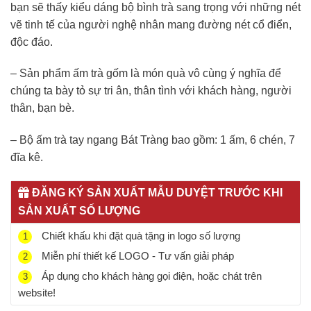
bạn sẽ thấy kiểu dáng bộ bình trà sang trọng với những nét
vẽ tinh tế của người nghệ nhân mang đường nét cổ điển,
độc đáo.
– Sản phẩm ấm trà gốm là món quà vô cùng ý nghĩa để
chúng ta bày tỏ sự tri ân, thân tình với khách hàng, người
thân, bạn bè.
– Bộ ấm trà tay ngang Bát Tràng bao gồm: 1 ấm, 6 chén, 7
đĩa kê.
ĐĂNG KÝ SẢN XUẤT MẪU DUYỆT TRƯỚC KHI
SẢN XUẤT SỐ LƯỢNG
Chiết khấu khi đặt quà tặng in logo số lượng
1
Miễn phí thiết kế LOGO - Tư vấn giải pháp
2
Áp dụng cho khách hàng gọi điện, hoặc chát trên
3
website!