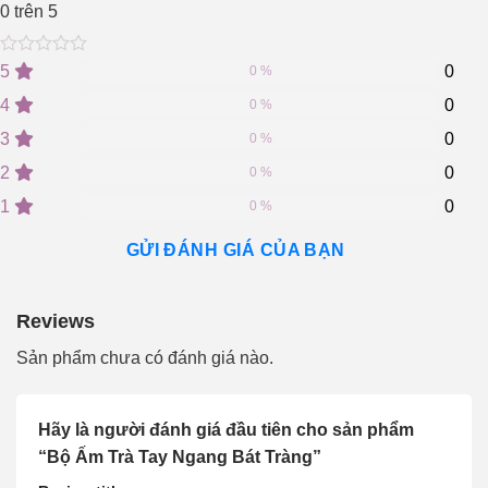
0
trên 5
0
5
0
5
0
0 %
out
of
4
0
0 %
based
on
3
0
0 %
customer
2
0
ratings
0 %
1
0
0 %
GỬI ĐÁNH GIÁ CỦA BẠN
Reviews
Sản phẩm chưa có đánh giá nào.
Hãy là người đánh giá đầu tiên cho sản phẩm
“Bộ Ấm Trà Tay Ngang Bát Tràng”