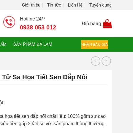
Giới thiệu
Tin tức
Liên Hệ
Tuyển dụng
Hotline 24/7
Giỏ hàng
0938 053 012
HẨM
SẢN PHẨM ĐÃ LÀM
NHẬN BÁO GIÁ
 Tử Sa Họa Tiết Sen Đắp Nổi
ật
sa họa tiết sen đắp nổi
chất liệu: 100% gốm sứ cao
 siêu bền gấp 2 lần so với sản phẩm thông thường.