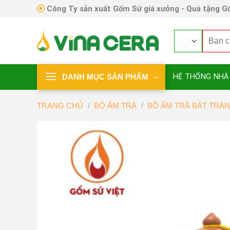
Skip
Công Ty sản xuất Gốm Sứ giá xưởng - Quà tặng Gố
to
content
Tìm
kiếm:
DANH MỤC SẢN PHẨM
HỆ THỐNG NHÀ
TRANG CHỦ
/
BỘ ẤM TRÀ
/
BỘ ẤM TRÀ BÁT TRÀ