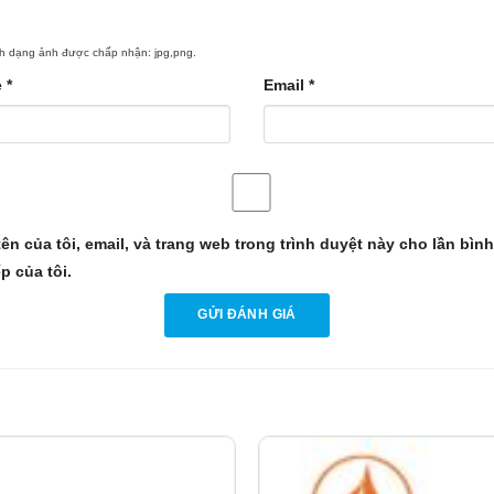
h dạng ảnh được chấp nhận: jpg,png.
e
*
Email
*
ên của tôi, email, và trang web trong trình duyệt này cho lần bình
ếp của tôi.