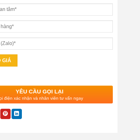
YÊU CẦU GỌI LẠI
i điện xác nhận và nhân viên tư vấn ngay