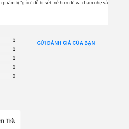
n phẩm bị “giòn” dễ bị sứt mẻ hơn dù va chạm nhẹ và
0
GỬI ĐÁNH GIÁ CỦA BẠN
0
0
0
0
Ấm Trà