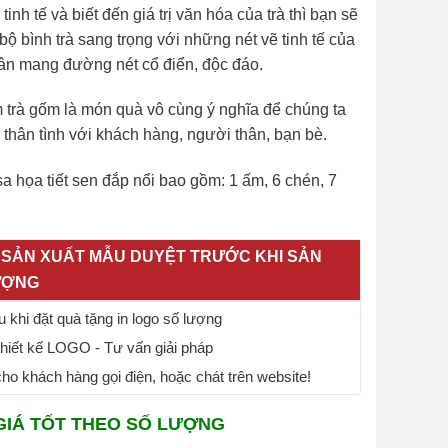
inh tế và biết đến giá trị văn hóa của trà thì bạn sẽ
bộ bình trà sang trọng với những nét vẽ tinh tế của
n mang đường nét cổ điển, độc đáo.
trà gốm là món quà vô cùng ý nghĩa để chúng ta
n, thân tình với khách hàng, người thân, bạn bè.
sa họa tiết sen đắp nổi
bao gồm: 1 ấm, 6 chén, 7
SẢN XUẤT MẪU DUYỆT TRƯỚC KHI SẢN
ƯỢNG
 khi đặt quà tặng in logo số lượng
thiết kế LOGO - Tư vấn giải pháp
o khách hàng gọi điện, hoặc chát trên website!
GIÁ TỐT THEO SỐ LƯỢNG