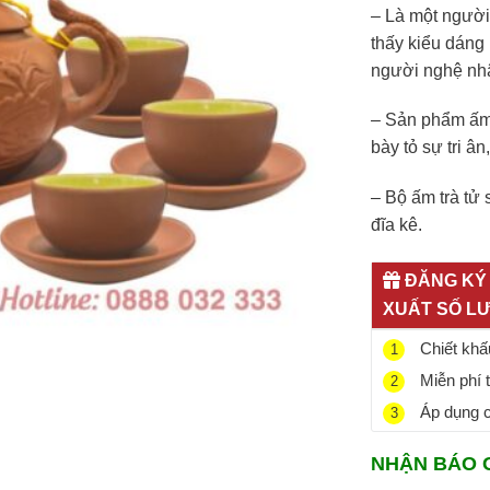
– Là một người t
thấy kiểu dáng 
người nghệ nhâ
– Sản phẩm ấm 
bày tỏ sự tri â
–
Bộ ấm trà tử 
đĩa kê.
ĐĂNG KÝ 
XUẤT SỐ L
Chiết khấu
1
Miễn phí 
2
Áp dụng ch
3
NHẬN BÁO 