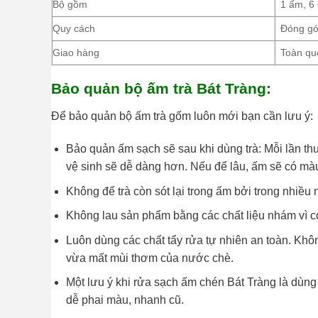
Bộ gồm
1 ấm, 6 
Quy cách
Đóng gó
Giao hàng
Toàn qu
Bảo quản bộ ấm trà Bát Tràng:
Để bảo quản bộ ấm trà gốm luôn mới bạn cần lưu ý:
Bảo quản ấm sạch sẽ sau khi dùng trà: Mỗi lần thư
vệ sinh sẽ dễ dàng hơn. Nếu để lâu, ấm sẽ có màu
Không để trà còn sót lại trong ấm bởi trong nhiều
Không lau sản phẩm bằng các chất liệu nhám vì c
Luôn dùng các chất tẩy rửa tự nhiên an toàn. Kh
vừa mất mùi thơm của nước chè.
Một lưu ý khi rửa sạch ấm chén Bát Tràng là dù
dễ phai màu, nhanh cũ.