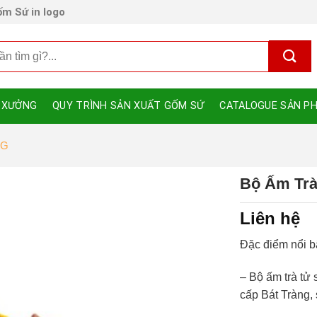
m Sứ in logo
 XƯỞNG
QUY TRÌNH SẢN XUẤT GỐM SỨ
CATALOGUE SẢN P
NG
Bộ Ấm Trà
Liên hệ
Đặc điểm nổi b
–
Bộ ấm trà tử 
cấp Bát Tràng,