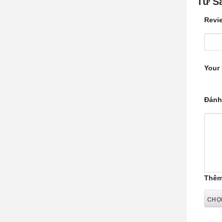
Tử S
Revie
Your
Đánh
Thêm