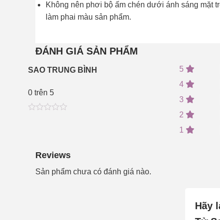
Không nên phơi bộ ấm chén dưới ánh sáng mặt trờ
làm phai màu sản phẩm.
ĐÁNH GIÁ SẢN PHẨM
5
SAO TRUNG BÌNH
4
0
trên 5
3
2
0
5
0
out
1
of
based
on
Reviews
customer
ratings
Sản phẩm chưa có đánh giá nào.
Hãy l