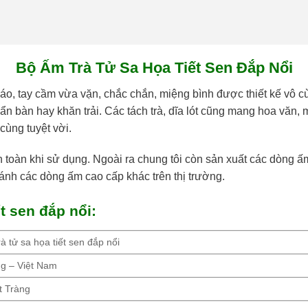
Bộ Ấm Trà Tử Sa Họa Tiết Sen Đắp Nổi
 đáo, tay cầm vừa vặn, chắc chắn, miệng bình được thiết kế vô c
ẩn bàn hay khăn trải. Các tách trà, dĩa lót cũng mang hoa văn,
ùng tuyệt vời.
oàn khi sử dụng. Ngoài ra chung tôi còn sản xuất các dòng ấm 
sánh các dòng ấm cao cấp khác trên thị trường.
t sen đắp nổi:
à tử sa họa tiết sen đắp nổi
ng – Việt Nam
 Tràng