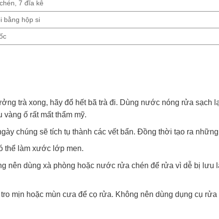
chén, 7 đĩa kê
i bằng hộp si
ốc
ởng trà xong, hãy đổ hết bã trà đi. Dùng nước nóng rửa sạch lạ
 vàng ố rất mất thẩm mỹ.
 ngày chúng sẽ tích tụ thành các vết bẩn. Đồng thời tạo ra nhữn
ó thể làm xước lớp men.
ông nên dùng xà phòng hoặc nước rửa chén để rửa vì dễ bị lưu 
ng tro mịn hoặc mùn cưa để cọ rửa. Không nên dùng dụng cụ rử