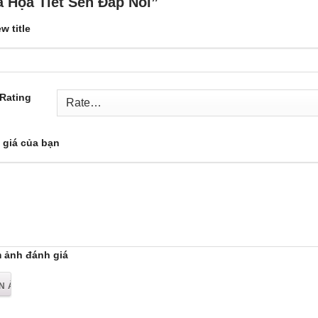
a Họa Tiết Sen Đắp Nổi”
w title
 Rating
 giá của bạn
 ảnh đánh giá