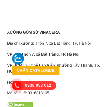
XƯỞNG GỐM SỨ VINACERA
Địa chỉ xưởng:
Thôn 7, xã Bát Tràng, TP. Hà Nội
VP HN:
Thôn 7, xã Bát Tràng, TP. Hà Nội
VP HCM : 30 Chế Lan Viên, phường Tây Thạnh, Tp.
NHẬN CATALOGUE
HCM
Hotline:
0938 053 012
0938 053 012
Mã số thuế:
0316818105