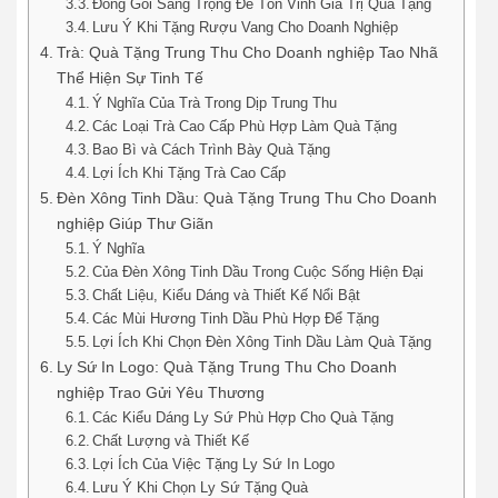
Đóng Gói Sang Trọng Để Tôn Vinh Giá Trị Quà Tặng
Lưu Ý Khi Tặng Rượu Vang Cho Doanh Nghiệp
Trà: Quà Tặng Trung Thu Cho Doanh nghiệp Tao Nhã
Thể Hiện Sự Tinh Tế
Ý Nghĩa Của Trà Trong Dịp Trung Thu
Các Loại Trà Cao Cấp Phù Hợp Làm Quà Tặng
Bao Bì và Cách Trình Bày Quà Tặng
Lợi Ích Khi Tặng Trà Cao Cấp
Đèn Xông Tinh Dầu: Quà Tặng Trung Thu Cho Doanh
nghiệp Giúp Thư Giãn
Ý Nghĩa
Của Đèn Xông Tinh Dầu Trong Cuộc Sống Hiện Đại
Chất Liệu, Kiểu Dáng và Thiết Kế Nổi Bật
Các Mùi Hương Tinh Dầu Phù Hợp Để Tặng
Lợi Ích Khi Chọn Đèn Xông Tinh Dầu Làm Quà Tặng
Ly Sứ In Logo: Quà Tặng Trung Thu Cho Doanh
nghiệp Trao Gửi Yêu Thương
Các Kiểu Dáng Ly Sứ Phù Hợp Cho Quà Tặng
Chất Lượng và Thiết Kế
Lợi Ích Của Việc Tặng Ly Sứ In Logo
Lưu Ý Khi Chọn Ly Sứ Tặng Quà