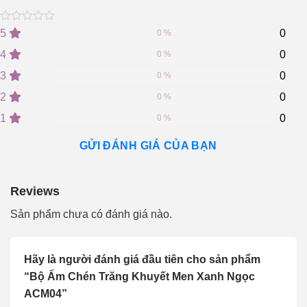
0
5
0
5
0
0 %
out
of
4
0
0 %
based
on
3
0
0 %
customer
2
0
ratings
0 %
1
0
0 %
GỬI ĐÁNH GIÁ CỦA BẠN
Reviews
Sản phẩm chưa có đánh giá nào.
Hãy là người đánh giá đầu tiên cho sản phẩm
“Bộ Ấm Chén Trăng Khuyết Men Xanh Ngọc
ACM04”