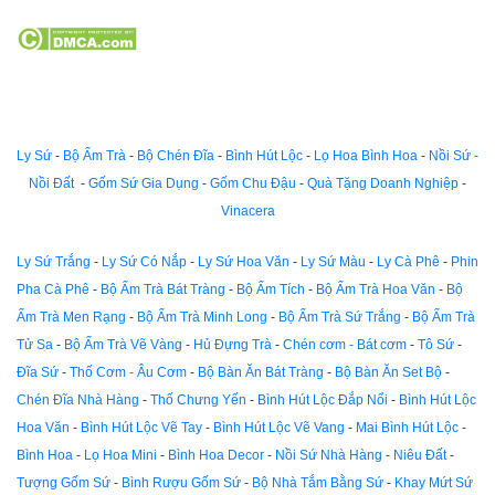
Ly Sứ
-
Bộ Ấm Trà
-
Bộ Chén Đĩa
-
Bình Hút Lộc
-
Lọ Hoa Bình Hoa
-
Nồi Sứ -
Nồi Đất
-
Gốm Sứ Gia Dụng
-
Gốm Chu Đậu
-
Quà Tặng Doanh Nghiệp
-
Vinacera
Ly Sứ Trắng
-
Ly Sứ Có Nắp
-
Ly Sứ Hoa Văn
-
Ly Sứ Màu
-
Ly Cà Phê
-
Phin
Pha Cà Phê
-
Bộ Ấm Trà Bát Tràng
-
Bộ Ấm Tích
-
Bộ Ấm Trà Hoa Văn
-
Bộ
Ấm Trà Men Rạng
-
Bộ Ấm Trà Minh Long
-
Bộ Ấm Trà Sứ Trắng
-
Bộ Ấm Trà
Tử Sa
-
Bộ Ấm Trà Vẽ Vàng
-
Hủ Đựng Trà
-
Chén cơm - Bát cơm
-
Tô Sứ
-
Đĩa Sứ
-
Thố Cơm - Âu Cơm
-
Bộ Bàn Ăn Bát Tràng
-
Bộ Bàn Ăn Set Bộ
-
Chén Đĩa Nhà Hàng
-
Thố Chưng Yến
-
Bình Hút Lộc Đắp Nổi
-
Bình Hút Lộc
Hoa Văn
-
Bình Hút Lộc Vẽ Tay
-
Bình Hút Lộc Vẽ Vang
-
Mai Bình Hút Lộc
-
Bình Hoa
-
Lọ Hoa Mini
-
Bình Hoa Decor
-
Nồi Sứ Nhà Hàng
-
Niêu Đất
-
Tượng Gốm Sứ
-
Bình Rượu Gốm Sứ
-
Bộ Nhà Tắm Bằng Sứ
-
Khay Mứt Sứ