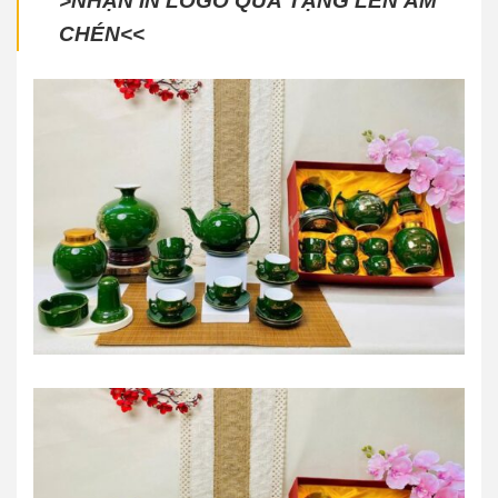
>NHẬN IN LOGO QUÀ TẶNG LÊN ẤM
CHÉN<<