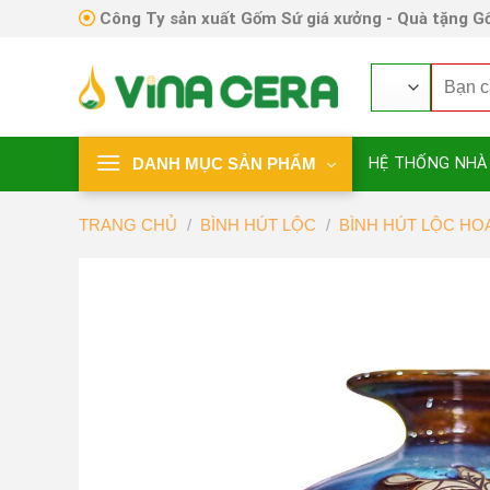
Skip
Công Ty sản xuất Gốm Sứ giá xưởng - Quà tặng Gố
to
content
Tìm
kiếm:
DANH MỤC SẢN PHẨM
HỆ THỐNG NHÀ
TRANG CHỦ
/
BÌNH HÚT LỘC
/
BÌNH HÚT LỘC HO