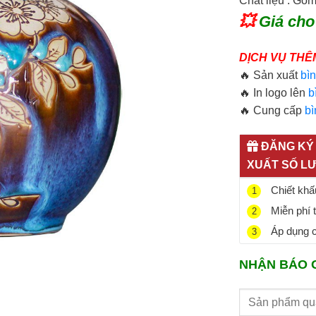
Chất liệu : Gố
💥
Giá cho
DỊCH VỤ THÊ
🔥 Sản xuất
bìn
🔥 In logo lên
bi
🔥 Cung cấp
bi
ĐĂNG KÝ 
XUẤT SỐ L
Chiết khấu
1
Miễn phí 
2
Áp dụng ch
3
NHẬN BÁO 