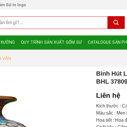
m Sứ in logo
 XƯỞNG
QUY TRÌNH SẢN XUẤT GỐM SỨ
CATALOGUE SẢN P
A VĂN
Bình Hút L
BHL 3780
Liên hệ
Kích thước : C
Màu sắc : Men h
Họa tiết : Hoa đ