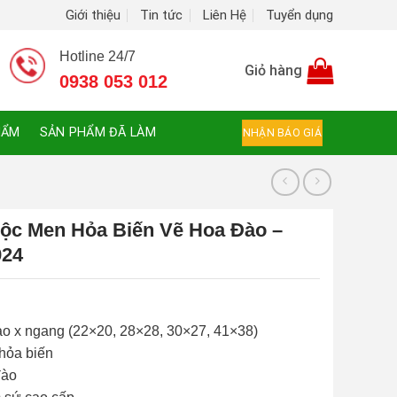
Giới thiệu
Tin tức
Liên Hệ
Tuyển dụng
Hotline 24/7
Giỏ hàng
0938 053 012
HẨM
SẢN PHẨM ĐÃ LÀM
NHẬN BÁO GIÁ
ộc Men Hỏa Biến Vẽ Hoa Đào –
924
ao x ngang (22×20, 28×28, 30×27, 41×38)
ỏa biến
ào