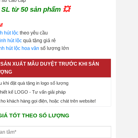
m sứ cao cấp
 SL từ 50 sản phẩm
💥
M
h hút lộc
theo yêu cầu
̀nh hút lộc
quà tặng giá rẻ
̀nh hút lộc hoa văn
số lượng lớn
SẢN XUẤT MẪU DUYỆT TRƯỚC KHI SẢN
ƯỢNG
 khi đặt quà tặng in logo số lượng
thiết kế LOGO - Tư vấn giải pháp
o khách hàng gọi điện, hoặc chát trên website!
GIÁ TỐT THEO SỐ LƯỢNG