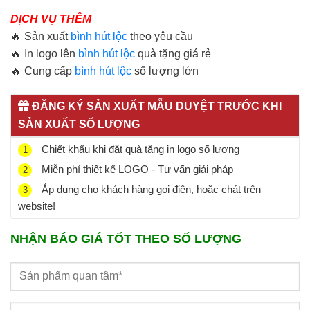
DỊCH VỤ THÊM
🔥 Sản xuất
bình hút lộc
theo yêu cầu
🔥 In logo lên
bình hút lộc
quà tặng giá rẻ
🔥 Cung cấp
bình hút lộc
số lượng lớn
ĐĂNG KÝ SẢN XUẤT MẪU DUYỆT TRƯỚC KHI
SẢN XUẤT SỐ LƯỢNG
Chiết khấu khi đặt quà tặng in logo số lượng
1
Miễn phí thiết kế LOGO - Tư vấn giải pháp
2
Áp dụng cho khách hàng gọi điện, hoặc chát trên
3
website!
NHẬN BÁO GIÁ TỐT THEO SỐ LƯỢNG