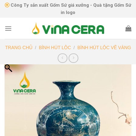
Skip
Công Ty sản xuất Gốm Sứ giá xưởng - Quà tặng Gốm Sứ
to
in logo
content
TRANG CHỦ
/
BÌNH HÚT LỘC
/
BÌNH HÚT LỘC VẼ VÀNG