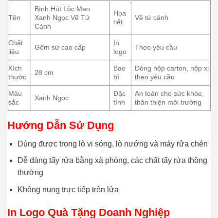
Bình Hút Lộc Men
Họa
Tên
Xanh Ngọc Vẽ Tứ
Vẽ tứ cảnh
tiết
Cảnh
Chất
In
Gốm sứ cao cấp
Theo yêu cầu
liệu
logo
Kích
Bao
Đóng hộp carton, hộp xi
28 cm
thước
bì
theo yêu cầu
Màu
Đặc
An toàn cho sức khỏe,
Xanh Ngọc
sắc
tính
thân thiện môi trường
Hướng Dẫn Sử Dụng
Dùng được trong lò vi sóng, lò nướng và máy rửa chén
Dễ dàng tẩy rửa bằng xà phòng, các chất tẩy rửa thông
thường
Không nung trực tiếp trên lửa
In Logo Quà Tặng Doanh Nghiệp