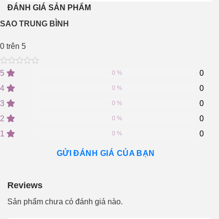
ĐÁNH GIÁ SẢN PHẨM
SAO TRUNG BÌNH
0
trên 5
0
5
0
5
0
0 %
out
of
4
0
0 %
based
on
3
0
0 %
customer
2
0
ratings
0 %
1
0
0 %
GỬI ĐÁNH GIÁ CỦA BẠN
Reviews
Sản phẩm chưa có đánh giá nào.