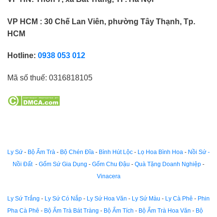
VP HCM : 30 Chế Lan Viên, phường Tây Thạnh, Tp.
HCM
Hotline:
0938 053 012
Mã số thuế:
0316818105
Ly Sứ
-
Bộ Ấm Trà
-
Bộ Chén Đĩa
-
Bình Hút Lộc
-
Lọ Hoa Bình Hoa
-
Nồi Sứ -
Nồi Đất
-
Gốm Sứ Gia Dụng
-
Gốm Chu Đậu
-
Quà Tặng Doanh Nghiệp
-
Vinacera
Ly Sứ Trắng
-
Ly Sứ Có Nắp
-
Ly Sứ Hoa Văn
-
Ly Sứ Màu
-
Ly Cà Phê
-
Phin
Pha Cà Phê
-
Bộ Ấm Trà Bát Tràng
-
Bộ Ấm Tích
-
Bộ Ấm Trà Hoa Văn
-
Bộ