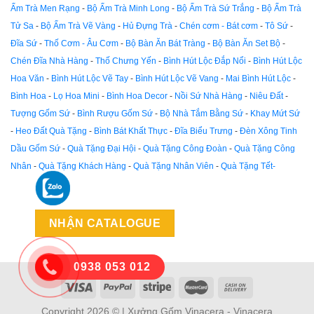
Ấm Trà Men Rạng
-
Bộ Ấm Trà Minh Long
-
Bộ Ấm Trà Sứ Trắng
-
Bộ Ấm Trà
Tử Sa
-
Bộ Ấm Trà Vẽ Vàng
-
Hủ Đựng Trà
-
Chén cơm - Bát cơm
-
Tô Sứ
-
Đĩa Sứ
-
Thố Cơm - Âu Cơm
-
Bộ Bàn Ăn Bát Tràng
-
Bộ Bàn Ăn Set Bộ
-
Chén Đĩa Nhà Hàng
-
Thố Chưng Yến
-
Bình Hút Lộc Đắp Nổi
-
Bình Hút Lộc
Hoa Văn
-
Bình Hút Lộc Vẽ Tay
-
Bình Hút Lộc Vẽ Vang
-
Mai Bình Hút Lộc
-
Bình Hoa
-
Lọ Hoa Mini
-
Bình Hoa Decor
-
Nồi Sứ Nhà Hàng
-
Niêu Đất
-
Tượng Gốm Sứ
-
Bình Rượu Gốm Sứ
-
Bộ Nhà Tắm Bằng Sứ
-
Khay Mứt Sứ
-
Heo Đất Quà Tặng
-
Bình Bát Khất Thực
-
Đĩa Biểu Trưng
-
Đèn Xông Tinh
Dầu Gốm Sứ
-
Quà Tặng Đại Hội
-
Quà Tặng Công Đoàn
-
Quà Tặng Công
Nhân
-
Quà Tặng Khách Hàng
-
Quà Tặng Nhân Viên
-
Quà Tặng Tết-
NHẬN CATALOGUE
0938 053 012
Copyright 2026 © | Xưởng Gốm Vinacera - Vinacera