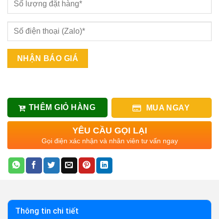
THÊM GIỎ HÀNG
MUA NGAY
YÊU CẦU GỌI LẠI
Gọi điện xác nhận và nhân viên tư vấn ngay
Thông tin chi tiết