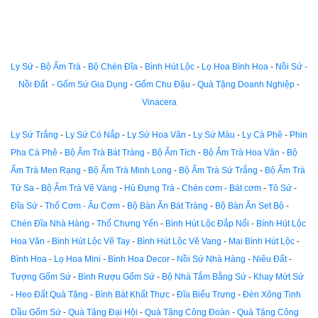
Ly Sứ
-
Bộ Ấm Trà
-
Bộ Chén Đĩa
-
Bình Hút Lộc
-
Lọ Hoa Bình Hoa
-
Nồi Sứ -
Nồi Đất
-
Gốm Sứ Gia Dụng
-
Gốm Chu Đậu
-
Quà Tặng Doanh Nghiệp
-
Vinacera
Ly Sứ Trắng
-
Ly Sứ Có Nắp
-
Ly Sứ Hoa Văn
-
Ly Sứ Màu
-
Ly Cà Phê
-
Phin
Pha Cà Phê
-
Bộ Ấm Trà Bát Tràng
-
Bộ Ấm Tích
-
Bộ Ấm Trà Hoa Văn
-
Bộ
Ấm Trà Men Rạng
-
Bộ Ấm Trà Minh Long
-
Bộ Ấm Trà Sứ Trắng
-
Bộ Ấm Trà
Tử Sa
-
Bộ Ấm Trà Vẽ Vàng
-
Hủ Đựng Trà
-
Chén cơm - Bát cơm
-
Tô Sứ
-
Đĩa Sứ
-
Thố Cơm - Âu Cơm
-
Bộ Bàn Ăn Bát Tràng
-
Bộ Bàn Ăn Set Bộ
-
Chén Đĩa Nhà Hàng
-
Thố Chưng Yến
-
Bình Hút Lộc Đắp Nổi
-
Bình Hút Lộc
Hoa Văn
-
Bình Hút Lộc Vẽ Tay
-
Bình Hút Lộc Vẽ Vang
-
Mai Bình Hút Lộc
-
Bình Hoa
-
Lọ Hoa Mini
-
Bình Hoa Decor
-
Nồi Sứ Nhà Hàng
-
Niêu Đất
-
Tượng Gốm Sứ
-
Bình Rượu Gốm Sứ
-
Bộ Nhà Tắm Bằng Sứ
-
Khay Mứt Sứ
-
Heo Đất Quà Tặng
-
Bình Bát Khất Thực
-
Đĩa Biểu Trưng
-
Đèn Xông Tinh
Dầu Gốm Sứ
-
Quà Tặng Đại Hội
-
Quà Tặng Công Đoàn
-
Quà Tặng Công