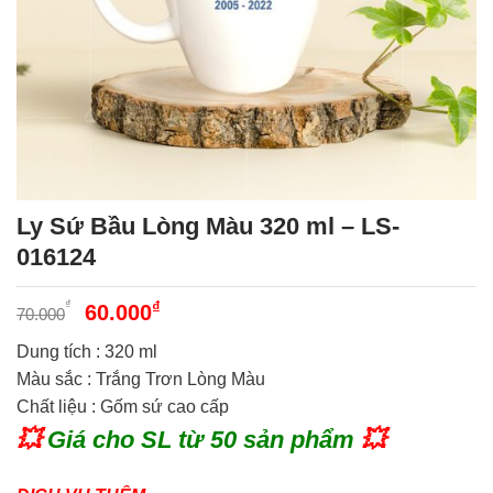
Ly Sứ Bầu Lòng Màu 320 ml – LS-
016124
Giá
Giá
₫
₫
60.000
70.000
gốc
hiện
Dung tích : 320 ml
là:
tại
Màu sắc : Trắng Trơn Lòng Màu
70.000₫.
là:
Chất liệu : Gốm sứ cao cấp
60.000₫.
💥
Giá cho SL từ 50 sản phẩm
💥