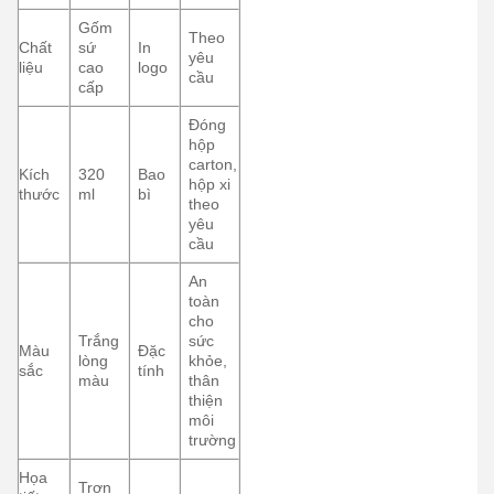
Gốm
Theo
Chất
sứ
In
yêu
liệu
cao
logo
cầu
cấp
Đóng
hộp
carton,
Kích
320
Bao
hộp xi
thước
ml
bì
theo
yêu
cầu
An
toàn
cho
Trắng
sức
Màu
Đặc
lòng
khỏe,
sắc
tính
màu
thân
thiện
môi
trường
Họa
Trơn