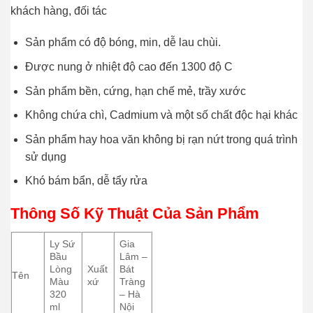
khách hàng, đối tác
Sản phẩm có độ bóng, min, dễ lau chùi.
Được nung ở nhiệt độ cao đến 1300 độ C
Sản phẩm bền, cứng, hạn chế mẻ, trầy xước
Không chứa chì, Cadmium và một số chất độc hại khác
Sản phẩm hay hoa văn không bị rạn nứt trong quá trình
sử dụng
Khó bám bẩn, dễ tẩy rửa
Thông Số Kỹ Thuật Của Sản Phẩm
Ly Sứ
Gia
Bầu
Lâm –
Lòng
Xuất
Bát
Tên
Màu
xứ
Tràng
320
– Hà
ml
Nội