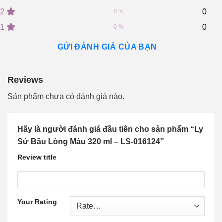
customer
2
0
ratings
0 %
1
0
0 %
GỬI ĐÁNH GIÁ CỦA BẠN
Reviews
Sản phẩm chưa có đánh giá nào.
Hãy là người đánh giá đầu tiên cho sản phẩm “Ly
Sứ Bầu Lòng Màu 320 ml – LS-016124”
Review title
Your Rating