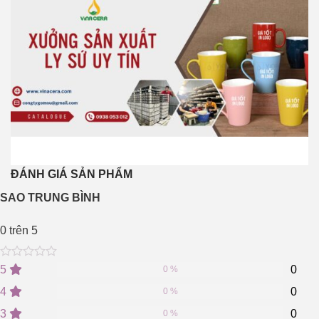
ĐÁNH GIÁ SẢN PHẨM
SAO TRUNG BÌNH
0
trên 5
0
5
0
5
0
0 %
out
of
4
0
0 %
based
on
3
0
0 %