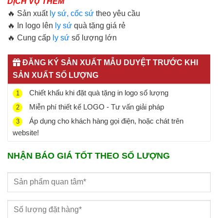
DỊCH VỤ THÊM
🔥 Sản xuất
ly sứ, cốc sứ
theo yêu cầu
🔥 In logo lên
ly sứ
quà tặng giá rẻ
🔥 Cung cấp
ly sứ
số lượng lớn
ĐĂNG KÝ SẢN XUẤT MẪU DUYỆT TRƯỚC KHI
SẢN XUẤT SỐ LƯỢNG
Chiết khấu khi đặt quà tặng in logo số lượng
1
Miễn phí thiết kế LOGO - Tư vấn giải pháp
2
Áp dụng cho khách hàng gọi điện, hoặc chát trên
3
website!
NHẬN BÁO GIÁ TỐT THEO SỐ LƯỢNG