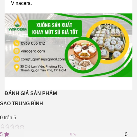
Vinacera.
ĐÁNH GIÁ SẢN PHẨM
SAO TRUNG BÌNH
0
trên 5
0
5
0
5
0
0 %