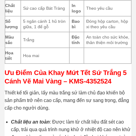
Chất
In
Sứ cao cấp Bát Tràng
Theo yêu cầu
liệu
logo
Số
5 ngăn cánh 1 hũ tròn
Bao
Đóng hộp carton, hộp
lượng
giữa, 1 đế gỗ
bì
xi theo yêu cầu
Màu
Đặc
An toàn cho sức khỏe,
Trắng
sắc
tính
thân thiện môi trường
Họa
Hoa mai
tiết
Ưu Điểm Của
Khay Mứt Tết Sứ Trắng 5
Cánh Vẽ Mai Vàng – KMS-4352524
Thiết kế tối giản, lấy màu trắng sứ làm chủ đạo khiến bộ
sản phẩm trở nên cao cấp, mang đến sự sang trọng, đẳng
cấp cho người dùng.
Chất liệu an toàn
: Được làm từ chất liệu đất sét cao
cấp, trải qua quá trình nung khử ở nhiệt độ cao nên khử