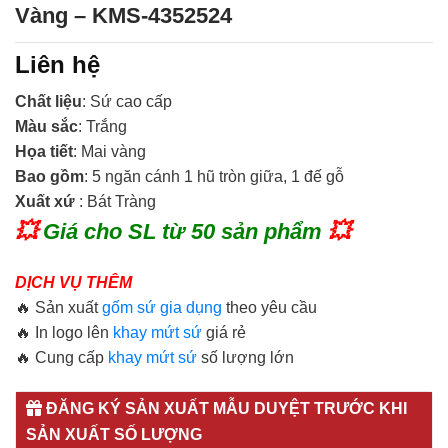
Vàng – KMS-4352524
Liên hệ
Chất liệu
: Sứ cao cấp
Màu sắc
: Trắng
Họa tiết
: Mai vàng
Bao gồm
: 5 ngăn cánh 1 hũ tròn giữa, 1 đế gỗ
Xuất xứ
: Bát Tràng
💥
Giá cho SL từ 50 sản phẩm
💥
DỊCH VỤ THÊM
🔥 Sản xuất
gốm sứ gia dụng
theo yêu cầu
🔥 In logo lên
khay mứt sứ
giá rẻ
🔥 Cung cấp
khay mứt sứ
số lượng lớn
ĐĂNG KÝ SẢN XUẤT MẪU DUYỆT TRƯỚC KHI
SẢN XUẤT SỐ LƯỢNG