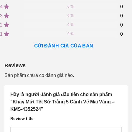
out
of
4
0
0 %
based
on
3
0
0 %
customer
2
0
ratings
0 %
1
0
0 %
GỬI ĐÁNH GIÁ CỦA BẠN
Reviews
Sản phẩm chưa có đánh giá nào.
Hãy là người đánh giá đầu tiên cho sản phẩm
“Khay Mứt Tết Sứ Trắng 5 Cánh Vẽ Mai Vàng –
KMS-4352524”
Review title