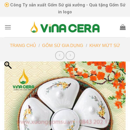
Skip
Công Ty sản xuất Gốm Sứ giá xưởng - Quà tặng Gốm Sứ
to
in logo
content
TRANG CHỦ
/
GỐM SỨ GIA DỤNG
/
KHAY MỨT SỨ