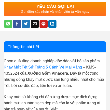
YÊU CẦU GỌI LẠI
Gọi điện xác nhận và nhân viên tư vấn ngay
Thông tin chi tiết
Chọn quà tặng doanh nghiệp độc đáo với bộ sản phẩm
Khay Mứt Tết Sứ Trắng 5 Cánh Vẽ Mai Vàng
– KMS-
4352524 của
Xưởng Gốm Vinacera
. Đây là một trong
những dòng khay mứt được săn lùng nhiều nhất cho mùa
Tết, bởi sự độc đáo, tiện lợi và an toàn.
Khay mứt sứ không chỉ đáp ứng được mục đích đựng
bánh mứt an toàn sạch đẹp mà còn là vật phẩm trang trí
bàn trà ngày tết của người Việt.