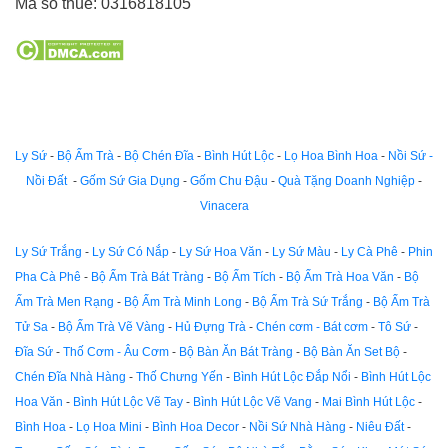
Mã số thuế:
0316818105
Ly Sứ
-
Bộ Ấm Trà
-
Bộ Chén Đĩa
-
Bình Hút Lộc
-
Lọ Hoa Bình Hoa
-
Nồi Sứ -
Nồi Đất
-
Gốm Sứ Gia Dụng
-
Gốm Chu Đậu
-
Quà Tặng Doanh Nghiệp
-
Vinacera
Ly Sứ Trắng
-
Ly Sứ Có Nắp
-
Ly Sứ Hoa Văn
-
Ly Sứ Màu
-
Ly Cà Phê
-
Phin
Pha Cà Phê
-
Bộ Ấm Trà Bát Tràng
-
Bộ Ấm Tích
-
Bộ Ấm Trà Hoa Văn
-
Bộ
Ấm Trà Men Rạng
-
Bộ Ấm Trà Minh Long
-
Bộ Ấm Trà Sứ Trắng
-
Bộ Ấm Trà
Tử Sa
-
Bộ Ấm Trà Vẽ Vàng
-
Hủ Đựng Trà
-
Chén cơm - Bát cơm
-
Tô Sứ
-
Đĩa Sứ
-
Thố Cơm - Âu Cơm
-
Bộ Bàn Ăn Bát Tràng
-
Bộ Bàn Ăn Set Bộ
-
Chén Đĩa Nhà Hàng
-
Thố Chưng Yến
-
Bình Hút Lộc Đắp Nổi
-
Bình Hút Lộc
Hoa Văn
-
Bình Hút Lộc Vẽ Tay
-
Bình Hút Lộc Vẽ Vang
-
Mai Bình Hút Lộc
-
Bình Hoa
-
Lọ Hoa Mini
-
Bình Hoa Decor
-
Nồi Sứ Nhà Hàng
-
Niêu Đất
-