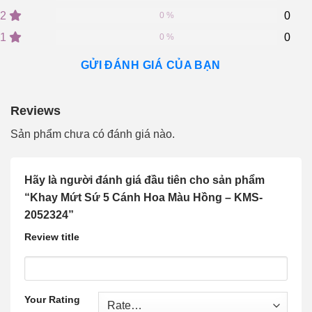
customer
2
0
ratings
0 %
1
0
0 %
GỬI ĐÁNH GIÁ CỦA BẠN
Reviews
Sản phẩm chưa có đánh giá nào.
Hãy là người đánh giá đầu tiên cho sản phẩm
“Khay Mứt Sứ 5 Cánh Hoa Màu Hồng – KMS-
2052324”
Review title
Your Rating