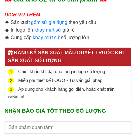
DỊCH VỤ THÊM
🔥 Sản xuất
gốm sứ gia dụng
theo yêu cầu
🔥 In logo lên
khay mứt sứ
giá rẻ
🔥 Cung cấp
khay mứt sứ
số lượng lớn
ĐĂNG KÝ SẢN XUẤT MẪU DUYỆT TRƯỚC KHI
SẢN XUẤT SỐ LƯỢNG
Chiết khấu khi đặt quà tặng in logo số lượng
1
Miễn phí thiết kế LOGO - Tư vấn giải pháp
2
Áp dụng cho khách hàng gọi điện, hoặc chát trên
3
website!
NHẬN BÁO GIÁ TỐT THEO SỐ LƯỢNG