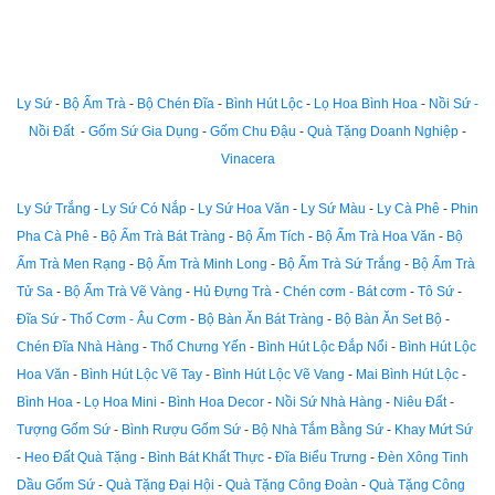
Ly Sứ
-
Bộ Ấm Trà
-
Bộ Chén Đĩa
-
Bình Hút Lộc
-
Lọ Hoa Bình Hoa
-
Nồi Sứ -
Nồi Đất
-
Gốm Sứ Gia Dụng
-
Gốm Chu Đậu
-
Quà Tặng Doanh Nghiệp
-
Vinacera
Ly Sứ Trắng
-
Ly Sứ Có Nắp
-
Ly Sứ Hoa Văn
-
Ly Sứ Màu
-
Ly Cà Phê
-
Phin
Pha Cà Phê
-
Bộ Ấm Trà Bát Tràng
-
Bộ Ấm Tích
-
Bộ Ấm Trà Hoa Văn
-
Bộ
Ấm Trà Men Rạng
-
Bộ Ấm Trà Minh Long
-
Bộ Ấm Trà Sứ Trắng
-
Bộ Ấm Trà
Tử Sa
-
Bộ Ấm Trà Vẽ Vàng
-
Hủ Đựng Trà
-
Chén cơm - Bát cơm
-
Tô Sứ
-
Đĩa Sứ
-
Thố Cơm - Âu Cơm
-
Bộ Bàn Ăn Bát Tràng
-
Bộ Bàn Ăn Set Bộ
-
Chén Đĩa Nhà Hàng
-
Thố Chưng Yến
-
Bình Hút Lộc Đắp Nổi
-
Bình Hút Lộc
Hoa Văn
-
Bình Hút Lộc Vẽ Tay
-
Bình Hút Lộc Vẽ Vang
-
Mai Bình Hút Lộc
-
Bình Hoa
-
Lọ Hoa Mini
-
Bình Hoa Decor
-
Nồi Sứ Nhà Hàng
-
Niêu Đất
-
Tượng Gốm Sứ
-
Bình Rượu Gốm Sứ
-
Bộ Nhà Tắm Bằng Sứ
-
Khay Mứt Sứ
-
Heo Đất Quà Tặng
-
Bình Bát Khất Thực
-
Đĩa Biểu Trưng
-
Đèn Xông Tinh
Dầu Gốm Sứ
-
Quà Tặng Đại Hội
-
Quà Tặng Công Đoàn
-
Quà Tặng Công