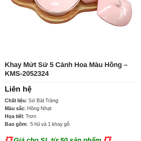
Khay Mứt Sứ 5 Cánh Hoa Màu Hồng –
KMS-2052324
Liên hệ
Chất liệu
: Sứ Bát Tràng
Màu sắc
: Hồng Nhạt
Họa tiết
: Trơn
Bao gồm
: 5 hũ và 1 khay gỗ
💥
Giá cho SL từ 50 sản phẩm
💥