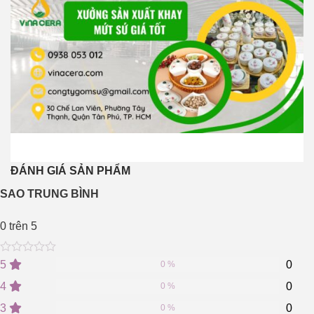
ĐÁNH GIÁ SẢN PHẨM
SAO TRUNG BÌNH
0
trên 5
0
5
0
5
0
0 %
out
of
4
0
0 %
based
on
3
0
0 %