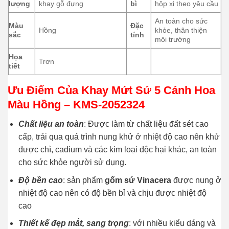
lượng
khay gỗ đựng
bì
hộp xi theo yêu cầu
An toàn cho sức
Màu
Đặc
Hồng
khỏe, thân thiện
sắc
tính
môi trường
Họa
Trơn
tiết
Ưu Điểm Của Khay Mứt Sứ 5 Cánh Hoa
Màu Hồng – KMS-2052324
Chất liệu an toàn
: Được làm từ chất liệu đất sét cao
cấp, trải qua quá trình nung khử ở nhiệt độ cao nên khử
được chì, cadium và các kim loại độc hại khác, an toàn
cho sức khỏe người sử dụng.
Độ bền cao
: sản phẩm
gốm sứ Vinacera
được nung ở
nhiệt độ cao nên có độ bền bỉ và chịu được nhiệt độ
cao
Thiết kế đẹp mắt, sang trọng
: với nhiều kiểu dáng và