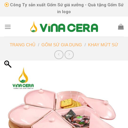
Skip
Công Ty sản xuất Gốm Sứ giá xưởng - Quà tặng Gốm Sứ
to
in logo
content
TRANG CHỦ
/
GỐM SỨ GIA DỤNG
/
KHAY MỨT SỨ