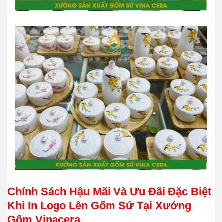
Chính Sách Hậu Mãi Và Ưu Đãi Đặc Biệt
Khi In Logo Lên Gốm Sứ Tại Xưởng
Gốm Vinacera