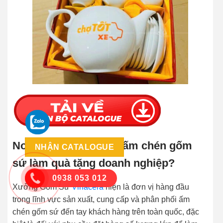
Nơi nào nên đặt mua ấm chén gốm
NHẬN CATALOGUE
sứ làm quà tặng doanh nghiệp?
0938 053 012
Xưởng Gốm Sứ
Vinacera
hiện là đơn vị hàng đầu
trong lĩnh vực sản xuất, cung cấp và phân phối ấm
chén gốm sứ đến tay khách hàng trên toàn quốc, đặc