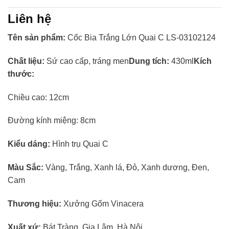
Liên hệ
Tên sản phẩm:
Cốc Bia Trắng Lớn Quai C LS-03102124
Chất liệu:
Sứ cao cấp, tráng men
Dung tích:
430ml
Kích
thước:
Chiều cao: 12cm
Đường kính miệng: 8cm
Kiểu dáng:
Hình trụ Quai C
Màu Sắc:
Vàng, Trắng, Xanh lá, Đỏ, Xanh dương, Đen,
Cam
Thương hiệu:
Xưởng Gốm Vinacera
Xuất xứ:
Bát Tràng, Gia Lâm, Hà Nội