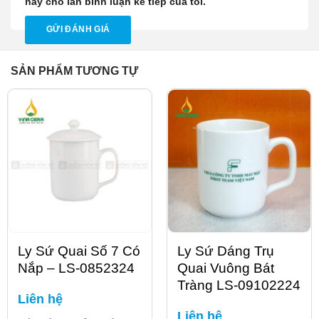
này cho lần bình luận kế tiếp của tôi.
SẢN PHẨM TƯƠNG TỰ
Ly Sứ Quai Số 7 Có
Ly Sứ Dáng Trụ
Nắp – LS-0852324
Quai Vuông Bát
Tràng LS-09102224
Liên hệ
Liên hệ