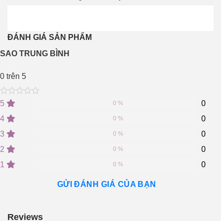
ĐÁNH GIÁ SẢN PHẨM
SAO TRUNG BÌNH
0
trên 5
0
5
0
5
0
0 %
out
of
4
0
0 %
based
on
3
0
0 %
customer
2
0
ratings
0 %
1
0
0 %
GỬI ĐÁNH GIÁ CỦA BẠN
Reviews