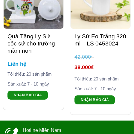
Quà Tặng Ly Sứ
Ly Sứ Eo Trắng 320
cốc sứ cho trường
ml – LS 0453024
mầm non
42.000
₫
Liên hệ
Giá
38.000
₫
gốc
là:
Tối thiểu: 20 sản phẩm
Giá
42.000₫.
Tối thiểu: 20 sản phẩm
hiện
tại
Sản xuất: 7 - 10 ngày
là:
Sản xuất: 7 - 10 ngày
38.000₫.
NHẬN BÁO GIÁ
NHẬN BÁO GIÁ
Hotline Miền Nam