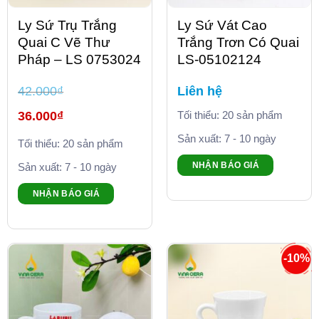
Ly Sứ Trụ Trắng
Ly Sứ Vát Cao
Quai C Vẽ Thư
Trắng Trơn Có Quai
Pháp – LS 0753024
LS-05102124
42.000
₫
Liên hệ
Giá
36.000
₫
Tối thiểu: 20 sản phẩm
gốc
là:
Giá
Sản xuất: 7 - 10 ngày
42.000₫.
Tối thiểu: 20 sản phẩm
hiện
tại
là:
NHẬN BÁO GIÁ
Sản xuất: 7 - 10 ngày
36.000₫.
NHẬN BÁO GIÁ
-10%