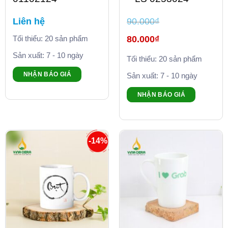
Liên hệ
90.000
₫
Giá
Tối thiểu: 20 sản phẩm
80.000
₫
gốc
là:
Giá
Sản xuất: 7 - 10 ngày
90.000₫.
Tối thiểu: 20 sản phẩm
hiện
tại
là:
NHẬN BÁO GIÁ
Sản xuất: 7 - 10 ngày
80.000₫.
NHẬN BÁO GIÁ
-14%