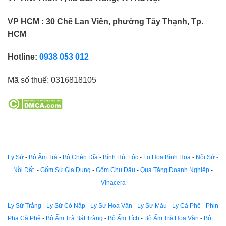
VP HCM : 30 Chế Lan Viên, phường Tây Thạnh, Tp.
HCM
Hotline:
0938 053 012
Mã số thuế:
0316818105
Ly Sứ
-
Bộ Ấm Trà
-
Bộ Chén Đĩa
-
Bình Hút Lộc
-
Lọ Hoa Bình Hoa
-
Nồi Sứ -
Nồi Đất
-
Gốm Sứ Gia Dụng
-
Gốm Chu Đậu
-
Quà Tặng Doanh Nghiệp
-
Vinacera
Ly Sứ Trắng
-
Ly Sứ Có Nắp
-
Ly Sứ Hoa Văn
-
Ly Sứ Màu
-
Ly Cà Phê
-
Phin
Pha Cà Phê
-
Bộ Ấm Trà Bát Tràng
-
Bộ Ấm Tích
-
Bộ Ấm Trà Hoa Văn
-
Bộ