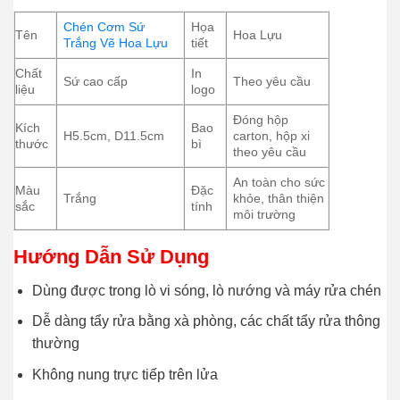
Chén Cơm Sứ
Họa
Tên
Hoa Lựu
Trắng Vẽ Hoa Lựu
tiết
Chất
In
Sứ cao cấp
Theo yêu cầu
liệu
logo
Đóng hộp
Kích
Bao
H5.5cm, D11.5cm
carton, hộp xi
thước
bì
theo yêu cầu
An toàn cho sức
Màu
Đặc
Trắng
khỏe, thân thiện
sắc
tính
môi trường
Hướng Dẫn Sử Dụng
Dùng được trong lò vi sóng, lò nướng và máy rửa chén
Dễ dàng tẩy rửa bằng xà phòng, các chất tẩy rửa thông
thường
Không nung trực tiếp trên lửa