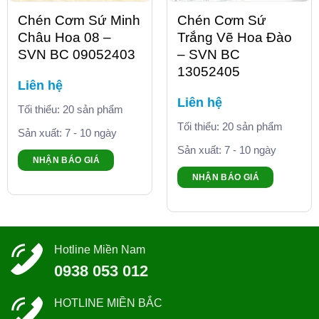
Chén Cơm Sứ Minh
Chén Cơm Sứ
Châu Hoa 08 –
Trắng Vẽ Hoa Đào
SVN BC 09052403
– SVN BC
13052405
Liên hệ
Liên hệ
Tối thiểu: 20 sản phẩm
Tối thiểu: 20 sản phẩm
Sản xuất: 7 - 10 ngày
Sản xuất: 7 - 10 ngày
NHẬN BÁO GIÁ
NHẬN BÁO GIÁ
Hotline Miền Nam
0938 053 012
HOTLINE MIỀN BẮC