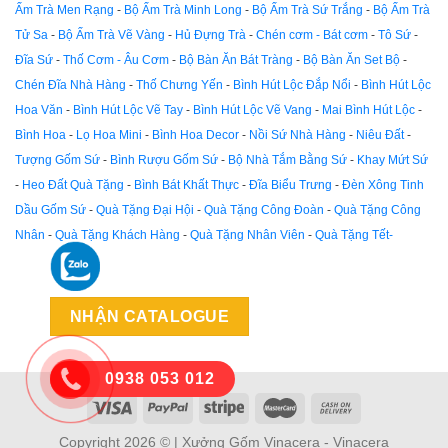
Ấm Trà Men Rạng
-
Bộ Ấm Trà Minh Long
-
Bộ Ấm Trà Sứ Trắng
-
Bộ Ấm Trà
Tử Sa
-
Bộ Ấm Trà Vẽ Vàng
-
Hủ Đựng Trà
-
Chén cơm - Bát cơm
-
Tô Sứ
-
Đĩa Sứ
-
Thố Cơm - Âu Cơm
-
Bộ Bàn Ăn Bát Tràng
-
Bộ Bàn Ăn Set Bộ
-
Chén Đĩa Nhà Hàng
-
Thố Chưng Yến
-
Bình Hút Lộc Đắp Nổi
-
Bình Hút Lộc
Hoa Văn
-
Bình Hút Lộc Vẽ Tay
-
Bình Hút Lộc Vẽ Vang
-
Mai Bình Hút Lộc
-
Bình Hoa
-
Lọ Hoa Mini
-
Bình Hoa Decor
-
Nồi Sứ Nhà Hàng
-
Niêu Đất
-
Tượng Gốm Sứ
-
Bình Rượu Gốm Sứ
-
Bộ Nhà Tắm Bằng Sứ
-
Khay Mứt Sứ
-
Heo Đất Quà Tặng
-
Bình Bát Khất Thực
-
Đĩa Biểu Trưng
-
Đèn Xông Tinh
Dầu Gốm Sứ
-
Quà Tặng Đại Hội
-
Quà Tặng Công Đoàn
-
Quà Tặng Công
Nhân
-
Quà Tặng Khách Hàng
-
Quà Tặng Nhân Viên
-
Quà Tặng Tết-
NHẬN CATALOGUE
0938 053 012
Copyright 2026 © | Xưởng Gốm Vinacera - Vinacera