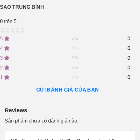
SAO TRUNG BÌNH
0
trên 5
0
5
0
5
0
0 %
out
of
4
0
0 %
based
on
3
0
0 %
customer
2
0
ratings
0 %
1
0
0 %
GỬI ĐÁNH GIÁ CỦA BẠN
Reviews
Sản phẩm chưa có đánh giá nào.