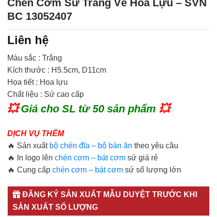
Chén Cơm Sứ Trắng Vẽ Hoa Lựu – SVN
BC 13052407
Liên hệ
Màu sắc : Trắng
Kích thước : H5.5cm, D11cm
Họa tiết : Hoa lựu
Chất liệu : Sứ cao cấp
💥
Giá cho SL từ 50 sản phẩm
💥
DỊCH VỤ THÊM
🔥 Sản xuất
bộ chén đĩa – bộ bàn ăn
theo yêu cầu
🔥 In logo lên
chén cơm – bát cơm
sứ giá rẻ
🔥 Cung cấp
chén cơm – bát cơm
sứ số lượng lớn
ĐĂNG KÝ SẢN XUẤT MẪU DUYỆT TRƯỚC KHI
SẢN XUẤT SỐ LƯỢNG