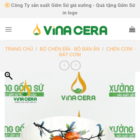
Skip
Công Ty sản xuất Gốm Sứ giá xưởng - Quà tặng Gốm Sứ
to
in logo
content
TRANG CHỦ
/
BỘ CHÉN ĐĨA - BỘ BÀN ĂN
/
CHÉN CƠM -
BÁT CƠM