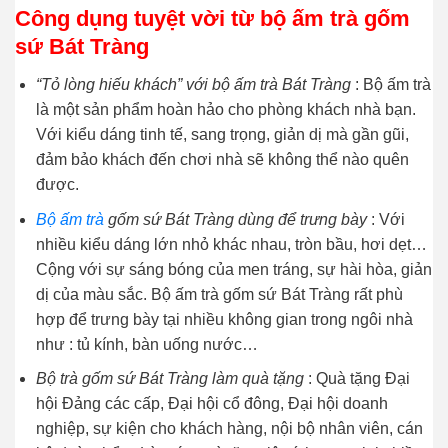
Công dụng tuyệt vời từ bộ ấm trà gốm
sứ Bát Tràng
“Tỏ lòng hiếu khách” với bộ ấm trà Bát Tràng
: Bộ ấm trà
là một sản phẩm hoàn hảo cho phòng khách nhà bạn.
Với kiểu dáng tinh tế, sang trọng, giản dị mà gần gũi,
đảm bảo khách đến chơi nhà sẽ không thể nào quên
được.
Bộ ấm trà
gốm sứ Bát Tràng dùng để trưng bày
: Với
nhiều kiểu dáng lớn nhỏ khác nhau, tròn bầu, hơi dẹt…
Cộng với sự sáng bóng của men tráng, sự hài hòa, giản
dị của màu sắc. Bộ ấm trà gốm sứ Bát Tràng rất phù
hợp để trưng bày tại nhiều không gian trong ngôi nhà
như : tủ kính, bàn uống nước…
Bộ trà gốm sứ Bát Tràng làm quà tặng
: Quà tặng Đại
hội Đảng các cấp, Đại hội cổ đông, Đại hội doanh
nghiệp, sự kiện cho khách hàng, nội bộ nhân viên, cán