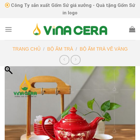
Skip
Công Ty sản xuất Gốm Sứ giá xưởng - Quà tặng Gốm Sứ
to
in logo
content
TRANG CHỦ
/
BỘ ẤM TRÀ
/
BỘ ẤM TRÀ VẼ VÀNG