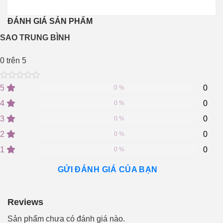
ĐÁNH GIÁ SẢN PHẨM
SAO TRUNG BÌNH
0
trên 5
0
5
0
5
0
0 %
out
of
4
0
0 %
based
on
3
0
0 %
customer
2
0
ratings
0 %
1
0
0 %
GỬI ĐÁNH GIÁ CỦA BẠN
Reviews
Sản phẩm chưa có đánh giá nào.