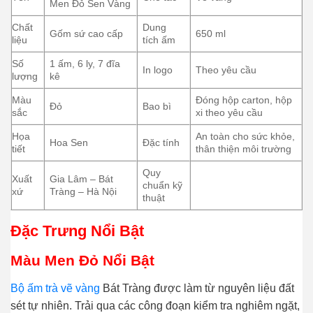
Men Đỏ Sen Vàng
Chất
Dung
Gốm sứ cao cấp
650 ml
liệu
tích ấm
Số
1 ấm, 6 ly, 7 đĩa
In logo
Theo yêu cầu
lượng
kê
Màu
Đóng hộp carton, hộp
Đỏ
Bao bì
sắc
xi theo yêu cầu
Họa
An toàn cho sức khỏe,
Hoa Sen
Đặc tính
tiết
thân thiện môi trường
Quy
Xuất
Gia Lâm – Bát
chuẩn kỹ
xứ
Tràng – Hà Nội
thuật
Đặc Trưng Nổi Bật
Màu Men Đỏ Nổi Bật
Bộ ấm trà vẽ vàng
Bát Tràng được làm từ nguyên liệu đất
sét tự nhiên. Trải qua các công đoạn kiểm tra nghiêm ngặt,