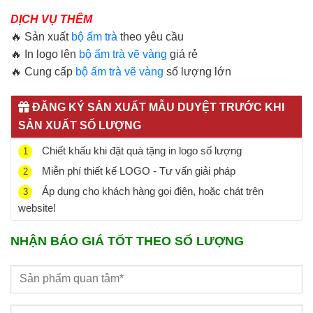
DỊCH VỤ THÊM
🔥 Sản xuất
bộ ấm trà
theo yêu cầu
🔥 In logo lên
bộ ấm trà vẽ vàng
giá rẻ
🔥 Cung cấp
bộ ấm trà vẽ vàng
số lượng lớn
ĐĂNG KÝ SẢN XUẤT MẪU DUYỆT TRƯỚC KHI
SẢN XUẤT SỐ LƯỢNG
Chiết khấu khi đặt quà tặng in logo số lượng
1
Miễn phí thiết kế LOGO - Tư vấn giải pháp
2
Áp dụng cho khách hàng gọi điện, hoặc chát trên
3
website!
NHẬN BÁO GIÁ TỐT THEO SỐ LƯỢNG