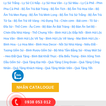
Ly Sứ Trắng
-
Ly Sứ Có Nắp
-
Ly Sứ Hoa Văn
-
Ly Sứ Màu
-
Ly Cà Phê
-
Phin
Pha Cà Phê
-
Bộ Ấm Trà Bát Tràng
-
Bộ Ấm Tích
-
Bộ Ấm Trà Hoa Văn
-
Bộ
Ấm Trà Men Rạng
-
Bộ Ấm Trà Minh Long
-
Bộ Ấm Trà Sứ Trắng
-
Bộ Ấm Trà
Tử Sa
-
Bộ Ấm Trà Vẽ Vàng
-
Hủ Đựng Trà
-
Chén cơm - Bát cơm
-
Tô Sứ
-
Đĩa Sứ
-
Thố Cơm - Âu Cơm
-
Bộ Bàn Ăn Bát Tràng
-
Bộ Bàn Ăn Set Bộ
-
Chén Đĩa Nhà Hàng
-
Thố Chưng Yến
-
Bình Hút Lộc Đắp Nổi
-
Bình Hút Lộc
Hoa Văn
-
Bình Hút Lộc Vẽ Tay
-
Bình Hút Lộc Vẽ Vang
-
Mai Bình Hút Lộc
-
Bình Hoa
-
Lọ Hoa Mini
-
Bình Hoa Decor
-
Nồi Sứ Nhà Hàng
-
Niêu Đất
-
Tượng Gốm Sứ
-
Bình Rượu Gốm Sứ
-
Bộ Nhà Tắm Bằng Sứ
-
Khay Mứt Sứ
-
Heo Đất Quà Tặng
-
Bình Bát Khất Thực
-
Đĩa Biểu Trưng
-
Đèn Xông Tinh
Dầu Gốm Sứ
-
Quà Tặng Đại Hội
-
Quà Tặng Công Đoàn
-
Quà Tặng Công
Nhân
-
Quà Tặng Khách Hàng
-
Quà Tặng Nhân Viên
-
Quà Tặng Tết-
NHẬN CATALOGUE
0938 053 012