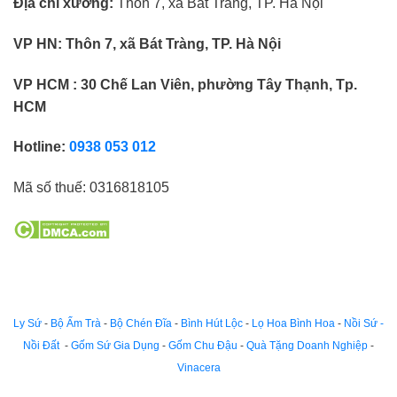
Địa chỉ xưởng:
Thôn 7, xã Bát Tràng, TP. Hà Nội
VP HN:
Thôn 7, xã Bát Tràng, TP. Hà Nội
VP HCM : 30 Chế Lan Viên, phường Tây Thạnh, Tp.
HCM
Hotline:
0938 053 012
Mã số thuế:
0316818105
Ly Sứ
-
Bộ Ấm Trà
-
Bộ Chén Đĩa
-
Bình Hút Lộc
-
Lọ Hoa Bình Hoa
-
Nồi Sứ -
Nồi Đất
-
Gốm Sứ Gia Dụng
-
Gốm Chu Đậu
-
Quà Tặng Doanh Nghiệp
-
Vinacera