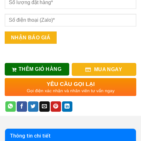
THÊM GIỎ HÀNG
MUA NGAY
YÊU CẦU GỌI LẠI
Gọi điện xác nhận và nhân viên tư vấn ngay
Thông tin chi tiết