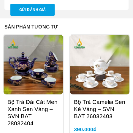
SẢN PHẨM TƯƠNG TỰ
Bộ Trà Đài Cát Men
Bộ Trà Camelia Sen
Xanh Sen Vàng –
Kẻ Vàng – SVN
SVN BAT
BAT 26032403
28032404
390.000
₫