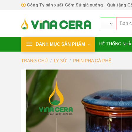
Skip
Công Ty sản xuất Gốm Sứ giá xưởng - Quà tặng Gố
to
content
Tìm
kiếm:
DANH MỤC SẢN PHẨM
HỆ THỐNG NHÀ
TRANG CHỦ
/
LY SỨ
/
PHIN PHA CÀ PHÊ