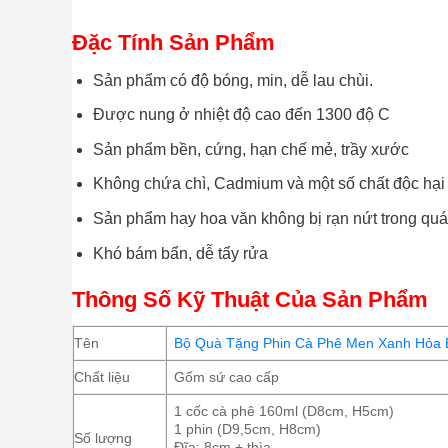
Đặc Tính Sản Phẩm
Sản phẩm có độ bóng, min, dễ lau chùi.
Được nung ở nhiệt độ cao đến 1300 độ C
Sản phẩm bền, cứng, hạn chế mẻ, trầy xước
Không chứa chì, Cadmium và một số chất độc hại
Sản phẩm hay hoa văn không bị rạn nứt trong quá
Khó bám bẩn, dễ tẩy rửa
Thông Số Kỹ Thuật Của Sản Phẩm
Tên
Bộ Quà Tặng Phin Cà Phê Men Xanh Hỏa 
Chất liệu
Gốm sứ cao cấp
1 cốc cà phê 160ml (D8cm, H5cm)
1 phin (D9,5cm, H8cm)
Số lượng
Đĩa: 8cm + thìa