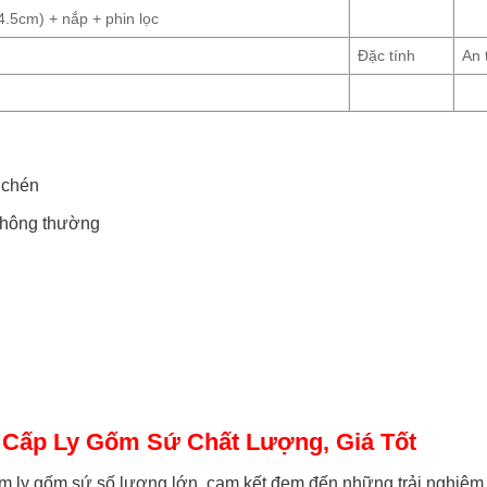
.5cm) + nắp + phin lọc
Đặc tính
An 
 chén
 thông thường
Cấp Ly Gốm Sứ Chất Lượng, Giá Tốt
m ly gốm sứ số lượng lớn, cam kết đem đến những trải nghiệm 