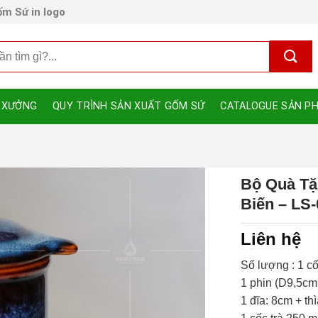
m Sứ in logo
 XƯỞNG
QUY TRÌNH SẢN XUẤT GỐM SỨ
CATALOGUE SẢN P
Bộ Quà Tặ
Biến – LS
Liên hệ
Số lượng : 1 c
1 phin (D9,5cm
1 đĩa: 8cm + th