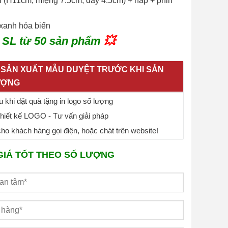
ml (H11cm, miệng 7.5cm, đáy 4.5cm) + nắp + phin
xanh hỏa biến
 SL từ 50 sản phẩm
💥
SẢN XUẤT MẪU DUYỆT TRƯỚC KHI SẢN
ƯỢNG
 khi đặt quà tặng in logo số lượng
thiết kế LOGO - Tư vấn giải pháp
o khách hàng gọi điện, hoặc chát trên website!
GIÁ TỐT THEO SỐ LƯỢNG