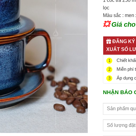
1 cốc trà 250 
lọc
Màu sắc : men 
💥
Giá cho
ĐĂNG KÝ 
XUẤT SỐ L
Chiết khấu
1
Miễn phí 
2
Áp dụng ch
3
NHẬN BÁO 