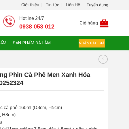
Giới thiệu
Tin tức
Liên Hệ
Tuyển dụng
Hotline 24/7
Giỏ hàng
0938 053 012
HẨM
SẢN PHẨM ĐÃ LÀM
NHẬN BÁO GIÁ
ng Phin Cà Phê Men Xanh Hỏa
-0252324
ốc cà phê 160ml (D8cm, H5cm)
, H8cm)
ìa