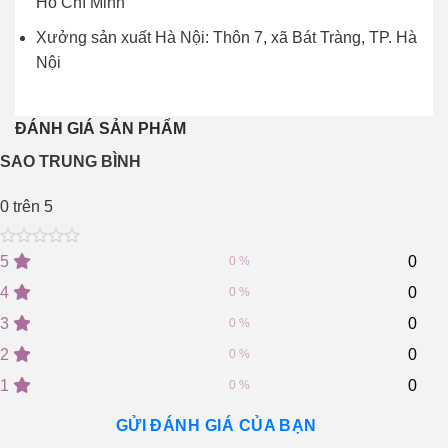
Hồ Chí Minh
Xưởng sản xuất Hà Nội: Thôn 7, xã Bát Tràng, TP. Hà
Nội
ĐÁNH GIÁ SẢN PHẨM
SAO TRUNG BÌNH
0
trên 5
0
5
0
5
0
0 %
out
of
4
0
0 %
based
on
3
0
0 %
customer
2
0
ratings
0 %
1
0
0 %
GỬI ĐÁNH GIÁ CỦA BẠN