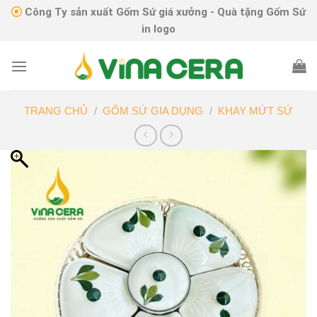
Skip
Công Ty sản xuất Gốm Sứ giá xưởng - Quà tặng Gốm Sứ
to
in logo
content
TRANG CHỦ
/
GỐM SỨ GIA DỤNG
/
KHAY MỨT SỨ