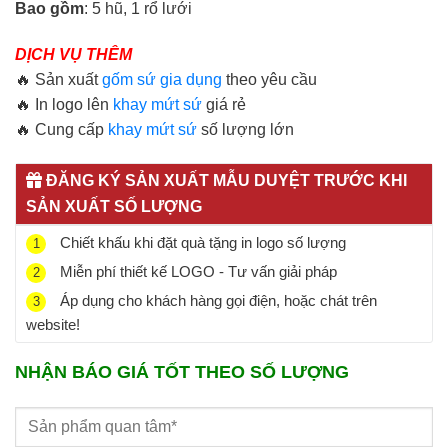
Bao gồm
: 5 hũ, 1 rổ lưới
DỊCH VỤ THÊM
🔥 Sản xuất
gốm sứ gia dụng
theo yêu cầu
🔥 In logo lên
khay mứt sứ
giá rẻ
🔥 Cung cấp
khay mứt sứ
số lượng lớn
ĐĂNG KÝ SẢN XUẤT MẪU DUYỆT TRƯỚC KHI
SẢN XUẤT SỐ LƯỢNG
Chiết khấu khi đặt quà tặng in logo số lượng
1
Miễn phí thiết kế LOGO - Tư vấn giải pháp
2
Áp dụng cho khách hàng gọi điện, hoặc chát trên
3
website!
NHẬN BÁO GIÁ TỐT THEO SỐ LƯỢNG