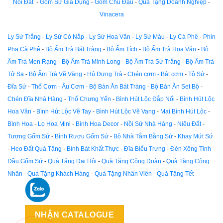
Nồi Đất
-
Gốm Sứ Gia Dụng
-
Gốm Chu Đậu
-
Quà Tặng Doanh Nghiệp
-
Vinacera
Ly Sứ Trắng
-
Ly Sứ Có Nắp
-
Ly Sứ Hoa Văn
-
Ly Sứ Màu
-
Ly Cà Phê
-
Phin
Pha Cà Phê
-
Bộ Ấm Trà Bát Tràng
-
Bộ Ấm Tích
-
Bộ Ấm Trà Hoa Văn
-
Bộ
Ấm Trà Men Rạng
-
Bộ Ấm Trà Minh Long
-
Bộ Ấm Trà Sứ Trắng
-
Bộ Ấm Trà
Tử Sa
-
Bộ Ấm Trà Vẽ Vàng
-
Hủ Đựng Trà
-
Chén cơm - Bát cơm
-
Tô Sứ
-
Đĩa Sứ
-
Thố Cơm - Âu Cơm
-
Bộ Bàn Ăn Bát Tràng
-
Bộ Bàn Ăn Set Bộ
-
Chén Đĩa Nhà Hàng
-
Thố Chưng Yến
-
Bình Hút Lộc Đắp Nổi
-
Bình Hút Lộc
Hoa Văn
-
Bình Hút Lộc Vẽ Tay
-
Bình Hút Lộc Vẽ Vang
-
Mai Bình Hút Lộc
-
Bình Hoa
-
Lọ Hoa Mini
-
Bình Hoa Decor
-
Nồi Sứ Nhà Hàng
-
Niêu Đất
-
Tượng Gốm Sứ
-
Bình Rượu Gốm Sứ
-
Bộ Nhà Tắm Bằng Sứ
-
Khay Mứt Sứ
-
Heo Đất Quà Tặng
-
Bình Bát Khất Thực
-
Đĩa Biểu Trưng
-
Đèn Xông Tinh
Dầu Gốm Sứ
-
Quà Tặng Đại Hội
-
Quà Tặng Công Đoàn
-
Quà Tặng Công
Nhân
-
Quà Tặng Khách Hàng
-
Quà Tặng Nhân Viên
-
Quà Tặng Tết-
NHẬN CATALOGUE