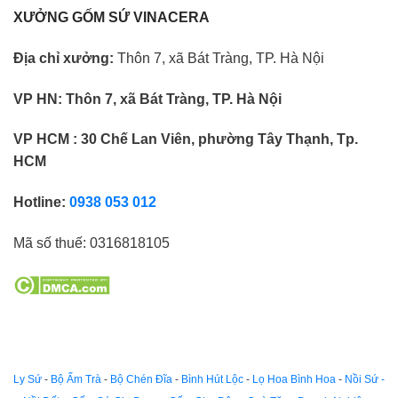
XƯỞNG GỐM SỨ VINACERA
Địa chỉ xưởng:
Thôn 7, xã Bát Tràng, TP. Hà Nội
VP HN:
Thôn 7, xã Bát Tràng, TP. Hà Nội
VP HCM : 30 Chế Lan Viên, phường Tây Thạnh, Tp.
HCM
Hotline:
0938 053 012
Mã số thuế:
0316818105
Ly Sứ
-
Bộ Ấm Trà
-
Bộ Chén Đĩa
-
Bình Hút Lộc
-
Lọ Hoa Bình Hoa
-
Nồi Sứ -