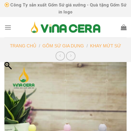
Skip
Công Ty sản xuất Gốm Sứ giá xưởng - Quà tặng Gốm Sứ
to
in logo
content
TRANG CHỦ
/
GỐM SỨ GIA DỤNG
/
KHAY MỨT SỨ