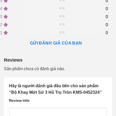
5
0
0 %
out
of
4
0
0 %
based
on
3
0
0 %
customer
2
0
ratings
0 %
1
0
0 %
GỬI ĐÁNH GIÁ CỦA BẠN
Reviews
Sản phẩm chưa có đánh giá nào.
Hãy là người đánh giá đầu tiên cho sản phẩm
“Bộ Khay Mứt Sứ 3 Hũ Trụ Tròn KMS-0452324”
Review title