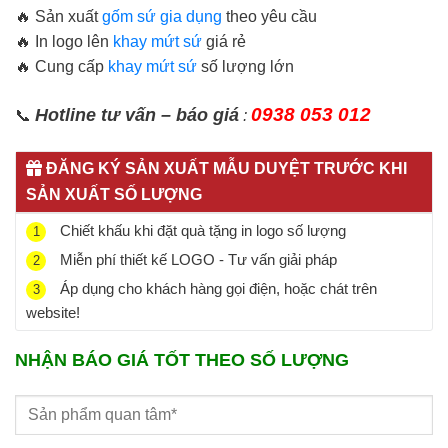
🔥 Sản xuất
gốm sứ gia dụng
theo yêu cầu
🔥 In logo lên
khay mứt sứ
giá rẻ
🔥 Cung cấp
khay mứt sứ
số lượng lớn
Hotline tư vấn – báo giá
0938 053 012
📞
:
ĐĂNG KÝ SẢN XUẤT MẪU DUYỆT TRƯỚC KHI
SẢN XUẤT SỐ LƯỢNG
Chiết khấu khi đặt quà tặng in logo số lượng
1
Miễn phí thiết kế LOGO - Tư vấn giải pháp
2
Áp dụng cho khách hàng gọi điện, hoặc chát trên
3
website!
NHẬN BÁO GIÁ TỐT THEO SỐ LƯỢNG