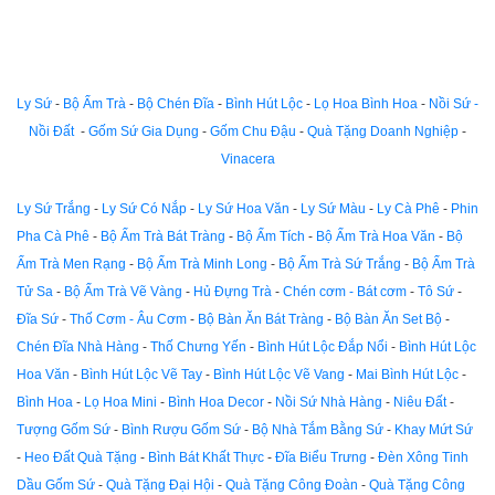
Ly Sứ
-
Bộ Ấm Trà
-
Bộ Chén Đĩa
-
Bình Hút Lộc
-
Lọ Hoa Bình Hoa
-
Nồi Sứ -
Nồi Đất
-
Gốm Sứ Gia Dụng
-
Gốm Chu Đậu
-
Quà Tặng Doanh Nghiệp
-
Vinacera
Ly Sứ Trắng
-
Ly Sứ Có Nắp
-
Ly Sứ Hoa Văn
-
Ly Sứ Màu
-
Ly Cà Phê
-
Phin
Pha Cà Phê
-
Bộ Ấm Trà Bát Tràng
-
Bộ Ấm Tích
-
Bộ Ấm Trà Hoa Văn
-
Bộ
Ấm Trà Men Rạng
-
Bộ Ấm Trà Minh Long
-
Bộ Ấm Trà Sứ Trắng
-
Bộ Ấm Trà
Tử Sa
-
Bộ Ấm Trà Vẽ Vàng
-
Hủ Đựng Trà
-
Chén cơm - Bát cơm
-
Tô Sứ
-
Đĩa Sứ
-
Thố Cơm - Âu Cơm
-
Bộ Bàn Ăn Bát Tràng
-
Bộ Bàn Ăn Set Bộ
-
Chén Đĩa Nhà Hàng
-
Thố Chưng Yến
-
Bình Hút Lộc Đắp Nổi
-
Bình Hút Lộc
Hoa Văn
-
Bình Hút Lộc Vẽ Tay
-
Bình Hút Lộc Vẽ Vang
-
Mai Bình Hút Lộc
-
Bình Hoa
-
Lọ Hoa Mini
-
Bình Hoa Decor
-
Nồi Sứ Nhà Hàng
-
Niêu Đất
-
Tượng Gốm Sứ
-
Bình Rượu Gốm Sứ
-
Bộ Nhà Tắm Bằng Sứ
-
Khay Mứt Sứ
-
Heo Đất Quà Tặng
-
Bình Bát Khất Thực
-
Đĩa Biểu Trưng
-
Đèn Xông Tinh
Dầu Gốm Sứ
-
Quà Tặng Đại Hội
-
Quà Tặng Công Đoàn
-
Quà Tặng Công