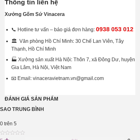
Thông tin liên hệ
Xưởng Gốm Sứ Vinacera
0938 053 012
📞 Hotline tư vấn – báo giá đơn hàng:
🏛 Văn phòng Hồ Chí Minh: 30 Chế Lan Viên, Tây
Thạnh, Hồ Chí Minh
🏭 Xưởng sản xuất Hà Nội: Thôn 7, xã Đông Dư, huyện
Gia Lâm, Hà Nội, Việt Nam
📧 Email: vinaceravietnam.vn@gmail.com
ĐÁNH GIÁ SẢN PHẨM
SAO TRUNG BÌNH
0
trên 5
0
5
0