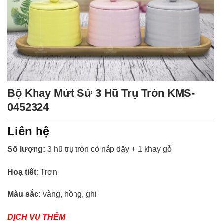
Bộ Khay Mứt Sứ 3 Hũ Trụ Tròn KMS-
0452324
Liên hệ
Số lượng:
3 hũ trụ tròn có nắp đậy + 1 khay gỗ
Hoạ tiết:
Trơn
Màu sắc:
vàng, hồng, ghi
DỊCH VỤ THÊM