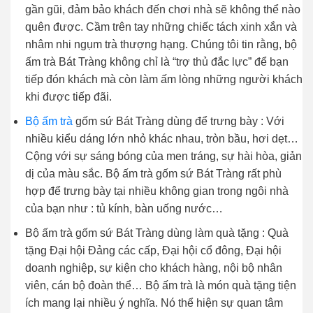
gần gũi, đảm bảo khách đến chơi nhà sẽ không thể nào
quên được. Cầm trên tay những chiếc tách xinh xắn và
nhâm nhi ngụm trà thượng hạng. Chúng tôi tin rằng, bộ
ấm trà Bát Tràng không chỉ là “trợ thủ đắc lực” để bạn
tiếp đón khách mà còn làm ấm lòng những người khách
khi được tiếp đãi.
Bộ ấm trà
gốm sứ Bát Tràng dùng để trưng bày : Với
nhiều kiểu dáng lớn nhỏ khác nhau, tròn bầu, hơi dẹt…
Cộng với sự sáng bóng của men tráng, sự hài hòa, giản
dị của màu sắc. Bộ ấm trà gốm sứ Bát Tràng rất phù
hợp để trưng bày tại nhiều không gian trong ngôi nhà
của bạn như : tủ kính, bàn uống nước…
Bộ ấm trà gốm sứ Bát Tràng dùng làm quà tặng : Quà
tặng Đại hội Đảng các cấp, Đại hội cổ đông, Đại hội
doanh nghiệp, sự kiện cho khách hàng, nội bộ nhân
viên, cán bộ đoàn thể… Bộ ấm trà là món quà tặng tiện
ích mang lại nhiều ý nghĩa. Nó thể hiện sự quan tâm