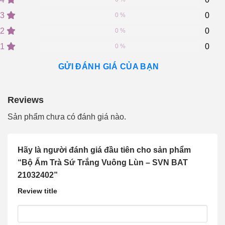
based
on
3
0
0 %
customer
2
0
ratings
0 %
1
0
0 %
GỬI ĐÁNH GIÁ CỦA BẠN
Reviews
Sản phẩm chưa có đánh giá nào.
Hãy là người đánh giá đầu tiên cho sản phẩm
“Bộ Ấm Trà Sứ Trắng Vuông Lùn – SVN BAT
21032402”
Review title