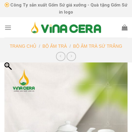
Skip
Công Ty sản xuất Gốm Sứ giá xưởng - Quà tặng Gốm Sứ
to
in logo
content
TRANG CHỦ
/
BỘ ẤM TRÀ
/
BỘ ẤM TRÀ SỨ TRẮNG