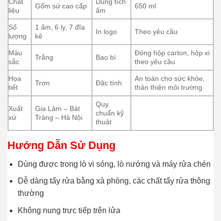
Chất
Dung tích
Gốm sứ cao cấp
650 ml
liệu
ấm
Số
1 ấm, 6 ly, 7 đĩa
In logo
Theo yêu cầu
lượng
kê
Màu
Đóng hộp carton, hộp xi
Trắng
Bao bì
sắc
theo yêu cầu
Họa
An toàn cho sức khỏe,
Trơn
Đặc tính
tiết
thân thiện môi trường
Quy
Xuất
Gia Lâm – Bát
chuẩn kỹ
xứ
Tràng – Hà Nội
thuật
Hướng Dẫn Sử Dụng
Dùng được trong lò vi sóng, lò nướng và máy rửa chén
Dễ dàng tẩy rửa bằng xà phòng, các chất tẩy rửa thông
thường
Không nung trực tiếp trên lửa