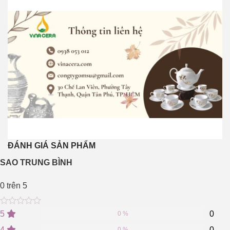
ĐÁNH GIÁ SẢN PHẨM
SAO TRUNG BÌNH
0
trên 5
0
5
0
5
0
0 %
out
of
4
0
0 %