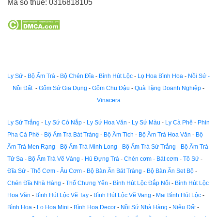
Mã số thuế:
0316818105
Ly Sứ
-
Bộ Ấm Trà
-
Bộ Chén Đĩa
-
Bình Hút Lộc
-
Lọ Hoa Bình Hoa
-
Nồi Sứ -
Nồi Đất
-
Gốm Sứ Gia Dụng
-
Gốm Chu Đậu
-
Quà Tặng Doanh Nghiệp
-
Vinacera
Ly Sứ Trắng
-
Ly Sứ Có Nắp
-
Ly Sứ Hoa Văn
-
Ly Sứ Màu
-
Ly Cà Phê
-
Phin
Pha Cà Phê
-
Bộ Ấm Trà Bát Tràng
-
Bộ Ấm Tích
-
Bộ Ấm Trà Hoa Văn
-
Bộ
Ấm Trà Men Rạng
-
Bộ Ấm Trà Minh Long
-
Bộ Ấm Trà Sứ Trắng
-
Bộ Ấm Trà
Tử Sa
-
Bộ Ấm Trà Vẽ Vàng
-
Hủ Đựng Trà
-
Chén cơm - Bát cơm
-
Tô Sứ
-
Đĩa Sứ
-
Thố Cơm - Âu Cơm
-
Bộ Bàn Ăn Bát Tràng
-
Bộ Bàn Ăn Set Bộ
-
Chén Đĩa Nhà Hàng
-
Thố Chưng Yến
-
Bình Hút Lộc Đắp Nổi
-
Bình Hút Lộc
Hoa Văn
-
Bình Hút Lộc Vẽ Tay
-
Bình Hút Lộc Vẽ Vang
-
Mai Bình Hút Lộc
-
Bình Hoa
-
Lọ Hoa Mini
-
Bình Hoa Decor
-
Nồi Sứ Nhà Hàng
-
Niêu Đất
-