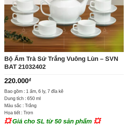
Bộ Ấm Trà Sứ Trắng Vuông Lùn – SVN
BAT 21032402
220.000
₫
Bao gồm : 1 ấm, 6 ly, 7 đĩa kê
Dung tích : 650 ml
Màu sắc : Trắng
Họa tiết : Trơn
💥
Giá cho SL từ 50 sản phẩm
💥