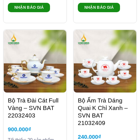
NHẬN BÁO GIÁ
NHẬN BÁO GIÁ
Bộ Trà Đài Cát Full
Bộ Ấm Trà Dáng
Vàng – SVN BAT
Quai K Chỉ Xanh –
22032403
SVN BAT
21032409
900.000
₫
240.000
₫
Tối thiểu: 20 sản phẩm