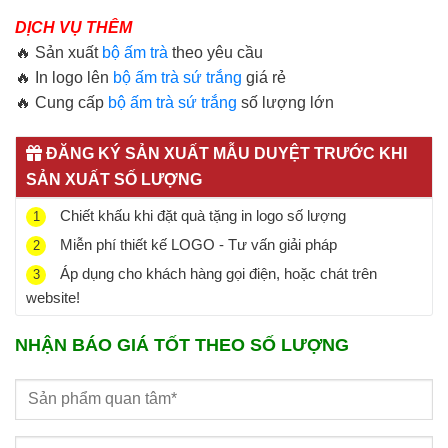
DỊCH VỤ THÊM
🔥 Sản xuất
bộ ấm trà
theo yêu cầu
🔥 In logo lên
bộ ấm trà sứ trắng
giá rẻ
🔥 Cung cấp
bộ ấm trà sứ trắng
số lượng lớn
ĐĂNG KÝ SẢN XUẤT MẪU DUYỆT TRƯỚC KHI
SẢN XUẤT SỐ LƯỢNG
Chiết khấu khi đặt quà tặng in logo số lượng
1
Miễn phí thiết kế LOGO - Tư vấn giải pháp
2
Áp dụng cho khách hàng gọi điện, hoặc chát trên
3
website!
NHẬN BÁO GIÁ TỐT THEO SỐ LƯỢNG