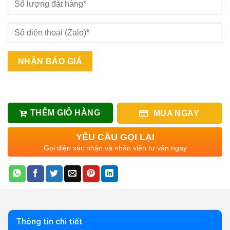
THÊM GIỎ HÀNG
MUA NGAY
YÊU CẦU GỌI LẠI
Gọi điện xác nhận và nhân viên tư vấn ngay
Thông tin chi tiết