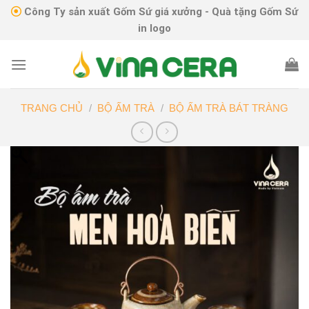
Skip
Công Ty sản xuất Gốm Sứ giá xưởng - Quà tặng Gốm Sứ
to
in logo
content
TRANG CHỦ
/
BỘ ẤM TRÀ
/
BỘ ẤM TRÀ BÁT TRÀNG