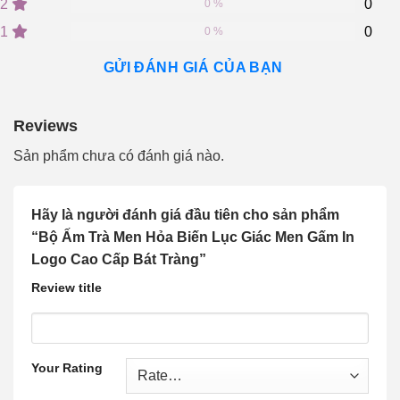
2
0
ratings
0 %
1
0
0 %
GỬI ĐÁNH GIÁ CỦA BẠN
Reviews
Sản phẩm chưa có đánh giá nào.
Hãy là người đánh giá đầu tiên cho sản phẩm
“Bộ Ấm Trà Men Hỏa Biến Lục Giác Men Gấm In
Logo Cao Cấp Bát Tràng”
Review title
Your Rating