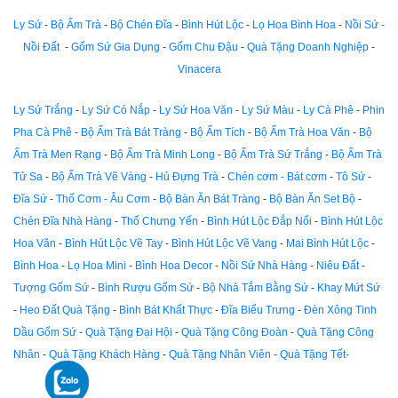
Ly Sứ
-
Bộ Ấm Trà
-
Bộ Chén Đĩa
-
Bình Hút Lộc
-
Lọ Hoa Bình Hoa
-
Nồi Sứ -
Nồi Đất
-
Gốm Sứ Gia Dụng
-
Gốm Chu Đậu
-
Quà Tặng Doanh Nghiệp
-
Vinacera
Ly Sứ Trắng
-
Ly Sứ Có Nắp
-
Ly Sứ Hoa Văn
-
Ly Sứ Màu
-
Ly Cà Phê
-
Phin
Pha Cà Phê
-
Bộ Ấm Trà Bát Tràng
-
Bộ Ấm Tích
-
Bộ Ấm Trà Hoa Văn
-
Bộ
Ấm Trà Men Rạng
-
Bộ Ấm Trà Minh Long
-
Bộ Ấm Trà Sứ Trắng
-
Bộ Ấm Trà
Tử Sa
-
Bộ Ấm Trà Vẽ Vàng
-
Hủ Đựng Trà
-
Chén cơm - Bát cơm
-
Tô Sứ
-
Đĩa Sứ
-
Thố Cơm - Âu Cơm
-
Bộ Bàn Ăn Bát Tràng
-
Bộ Bàn Ăn Set Bộ
-
Chén Đĩa Nhà Hàng
-
Thố Chưng Yến
-
Bình Hút Lộc Đắp Nổi
-
Bình Hút Lộc
Hoa Văn
-
Bình Hút Lộc Vẽ Tay
-
Bình Hút Lộc Vẽ Vang
-
Mai Bình Hút Lộc
-
Bình Hoa
-
Lọ Hoa Mini
-
Bình Hoa Decor
-
Nồi Sứ Nhà Hàng
-
Niêu Đất
-
Tượng Gốm Sứ
-
Bình Rượu Gốm Sứ
-
Bộ Nhà Tắm Bằng Sứ
-
Khay Mứt Sứ
-
Heo Đất Quà Tặng
-
Bình Bát Khất Thực
-
Đĩa Biểu Trưng
-
Đèn Xông Tinh
Dầu Gốm Sứ
-
Quà Tặng Đại Hội
-
Quà Tặng Công Đoàn
-
Quà Tặng Công
Nhân
-
Quà Tặng Khách Hàng
-
Quà Tặng Nhân Viên
-
Quà Tặng Tết-