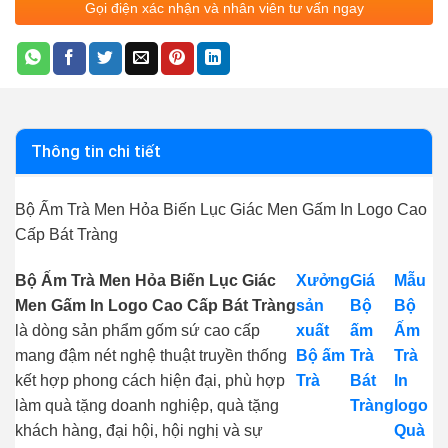
Gọi điện xác nhận và nhân viên tư vấn ngay
Thông tin chi tiết
Bộ Ấm Trà Men Hỏa Biến Lục Giác Men Gấm In Logo Cao
Cấp Bát Tràng
Bộ Ấm Trà Men Hỏa Biến Lục Giác
Xưởng
Giá
Mẫu
Men Gấm In Logo Cao Cấp Bát Tràng
sản
Bộ
Bộ
là dòng sản phẩm gốm sứ cao cấp
xuất
ấm
Ấm
mang đậm nét nghệ thuật truyền thống
Bộ ấm
Trà
Trà
kết hợp phong cách hiện đại, phù hợp
Trà
Bát
In
làm quà tặng doanh nghiệp, quà tặng
Tràng
logo
khách hàng, đại hội, hội nghị và sự
Quà