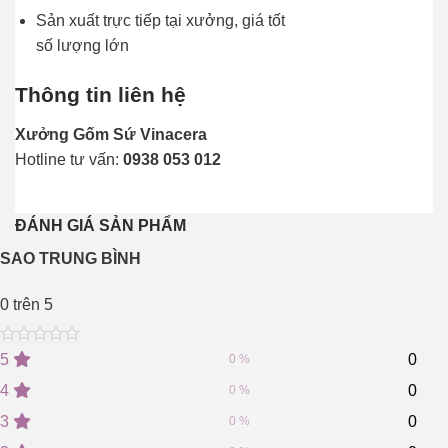
Sản xuất trực tiếp tại xưởng, giá tốt
số lượng lớn
Thông tin liên hệ
Xưởng Gốm Sứ Vinacera
Hotline tư vấn:
0938 053 012
ĐÁNH GIÁ SẢN PHẨM
SAO TRUNG BÌNH
0
trên 5
0
5
0
5
0
0 %
out
of
4
0
0 %
based
on
3
0
0 %
customer