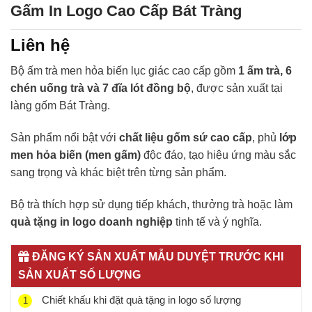
Gấm In Logo Cao Cấp Bát Tràng
Liên hệ
Bộ ấm trà men hỏa biến lục giác cao cấp gồm
1 ấm trà, 6
chén uống trà và 7 đĩa lót đồng bộ
, được sản xuất tại
làng gốm
Bát Tràng
.
Sản phẩm nổi bật với
chất liệu gốm sứ cao cấp
, phủ
lớp
men hỏa biến (men gấm)
độc đáo, tạo hiệu ứng màu sắc
sang trọng và khác biệt trên từng sản phẩm.
Bộ trà thích hợp sử dụng tiếp khách, thưởng trà hoặc làm
quà tặng in logo doanh nghiệp
tinh tế và ý nghĩa.
ĐĂNG KÝ SẢN XUẤT MẪU DUYỆT TRƯỚC KHI
SẢN XUẤT SỐ LƯỢNG
Chiết khấu khi đặt quà tặng in logo số lượng
1