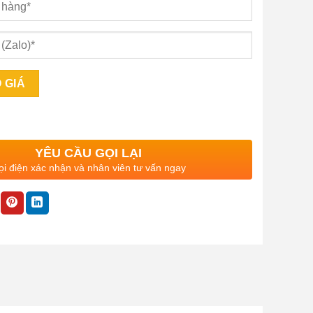
YÊU CẦU GỌI LẠI
i điện xác nhận và nhân viên tư vấn ngay