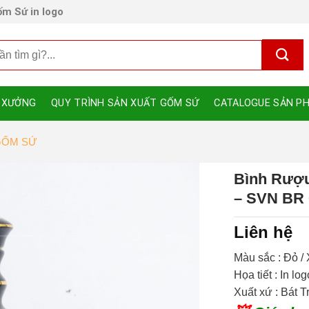
m Sứ in logo
 XƯỞNG
QUY TRÌNH SẢN XUẤT GỐM SỨ
CATALOGUE SẢN P
GỐM SỨ
Bình Rượ
– SVN BR 
Liên hệ
Màu sắc : Đỏ 
Họa tiết : In lo
Xuất xứ : Bát 