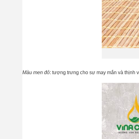
Màu men đỏ
: tượng trưng cho sự may mắn và thịnh vư