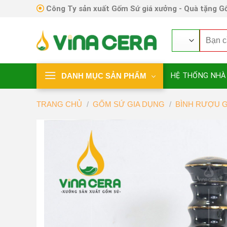
Skip
Công Ty sản xuất Gốm Sứ giá xưởng - Quà tặng Gố
to
content
Tìm
kiếm:
DANH MỤC SẢN PHẨM
HỆ THỐNG NHÀ
TRANG CHỦ
/
GỐM SỨ GIA DỤNG
/
BÌNH RƯỢU 