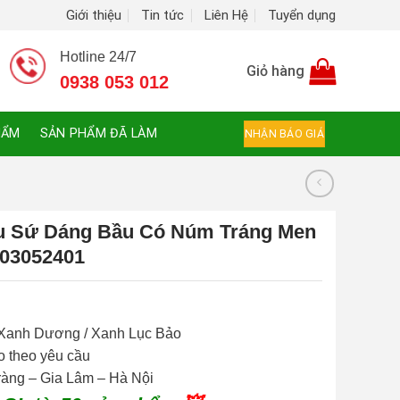
Giới thiệu
Tin tức
Liên Hệ
Tuyển dụng
Hotline 24/7
Giỏ hàng
0938 053 012
HẨM
SẢN PHẨM ĐÃ LÀM
NHẬN BÁO GIÁ
u Sứ Dáng Bầu Có Núm Tráng Men
03052401
/ Xanh Dương / Xanh Lục Bảo
go theo yêu cầu
Tràng – Gia Lâm – Hà Nội