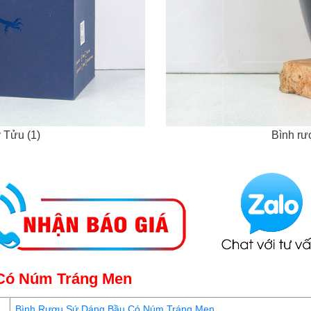
 Tửu (1)
Bình rư
 Có Núm Tráng Men
Bình Rượu Sứ Dáng Bầu Có Núm Tráng Men