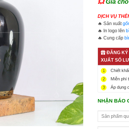
💥
Giá cho
DỊCH VỤ THÊ
🔥 Sản xuất
gố
🔥 In logo lên
b
🔥 Cung cấp
b
ĐĂNG KÝ 
XUẤT SỐ L
Chiết khấu
1
Miễn phí 
2
Áp dụng ch
3
NHẬN BÁO 