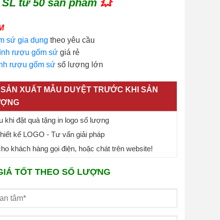
 SL từ 50 sản phẩm
💥
M
m sứ gia dụng
theo yêu cầu
ình rượu gốm sứ
giá rẻ
ình rượu gốm sứ
số lượng lớn
SẢN XUẤT MẪU DUYỆT TRƯỚC KHI SẢN
ƯỢNG
 khi đặt quà tặng in logo số lượng
thiết kế LOGO - Tư vấn giải pháp
o khách hàng gọi điện, hoặc chát trên website!
GIÁ TỐT THEO SỐ LƯỢNG