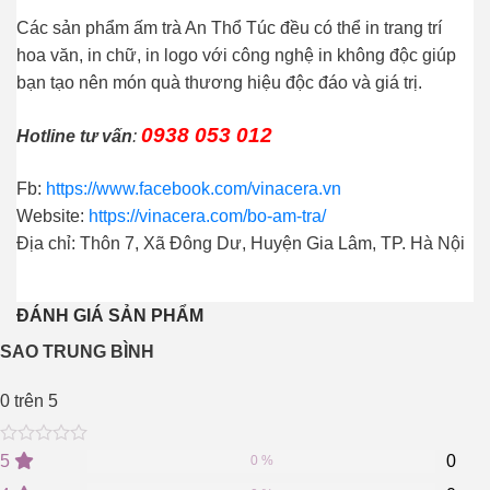
Các sản phẩm ấm trà An Thổ Túc đều có thể in trang trí
hoa văn, in chữ, in logo với công nghệ in không độc giúp
bạn tạo nên món quà thương hiệu độc đáo và giá trị.
0938 053 012
Hotline tư vấn
:
Fb:
https://www.facebook.com/vinacera.vn
Website:
https://vinacera.com/bo-am-tra/
Địa chỉ: Thôn 7, Xã Đông Dư, Huyện Gia Lâm, TP. Hà Nội
ĐÁNH GIÁ SẢN PHẨM
SAO TRUNG BÌNH
0
trên 5
0
5
0
5
0
0 %
out