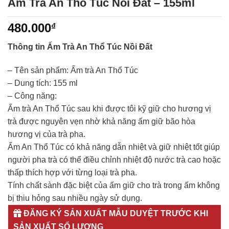
Ấm Trà An Thổ Túc Nồi Đất – 155ml
480.000
₫
Thông tin Ấm Trà An Thổ Túc Nồi Đất
– Tên sản phẩm: Ấm trà An Thổ Túc
– Dung tích: 155 ml
– Công năng:
Ấm trà An Thổ Túc sau khi được tôi kỹ giữ cho hương vị
trà được nguyên vẹn nhờ khả năng ấm giữ bão hòa
hương vị của trà pha.
Ấm An Thổ Túc có khả năng dẫn nhiệt và giữ nhiệt tốt giúp
người pha trà có thể điều chỉnh nhiệt độ nước trà cao hoặc
thấp thích hợp với từng loại trà pha.
Tính chất sành đặc biệt của ấm giữ cho trà trong ấm không
bị thiu hỏng sau nhiều ngày sử dụng.
ĐĂNG KÝ SẢN XUẤT MẪU DUYỆT TRƯỚC KHI
SẢN XUẤT SỐ LƯỢNG