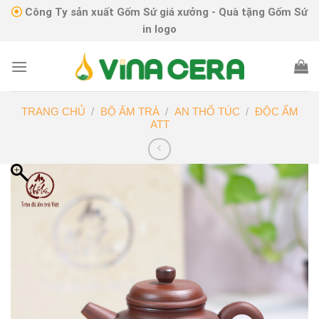
Skip
Công Ty sản xuất Gốm Sứ giá xưởng - Quà tặng Gốm Sứ
to
in logo
content
TRANG CHỦ
/
BỘ ẤM TRÀ
/
AN THỔ TÚC
/
ĐỘC ẨM
ATT