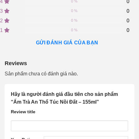
of
4
0
0 %
based
on
3
0
0 %
customer
2
0
ratings
0 %
1
0
0 %
GỬI ĐÁNH GIÁ CỦA BẠN
Reviews
Sản phẩm chưa có đánh giá nào.
Hãy là người đánh giá đầu tiên cho sản phẩm
“Ấm Trà An Thổ Túc Nồi Đất – 155ml”
Review title