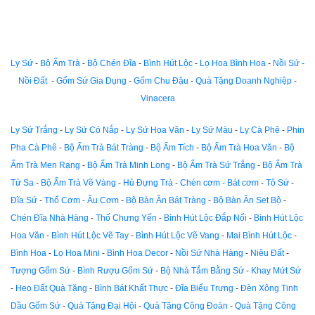
Ly Sứ
-
Bộ Ấm Trà
-
Bộ Chén Đĩa
-
Bình Hút Lộc
-
Lọ Hoa Bình Hoa
-
Nồi Sứ -
Nồi Đất
-
Gốm Sứ Gia Dụng
-
Gốm Chu Đậu
-
Quà Tặng Doanh Nghiệp
-
Vinacera
Ly Sứ Trắng
-
Ly Sứ Có Nắp
-
Ly Sứ Hoa Văn
-
Ly Sứ Màu
-
Ly Cà Phê
-
Phin
Pha Cà Phê
-
Bộ Ấm Trà Bát Tràng
-
Bộ Ấm Tích
-
Bộ Ấm Trà Hoa Văn
-
Bộ
Ấm Trà Men Rạng
-
Bộ Ấm Trà Minh Long
-
Bộ Ấm Trà Sứ Trắng
-
Bộ Ấm Trà
Tử Sa
-
Bộ Ấm Trà Vẽ Vàng
-
Hủ Đựng Trà
-
Chén cơm - Bát cơm
-
Tô Sứ
-
Đĩa Sứ
-
Thố Cơm - Âu Cơm
-
Bộ Bàn Ăn Bát Tràng
-
Bộ Bàn Ăn Set Bộ
-
Chén Đĩa Nhà Hàng
-
Thố Chưng Yến
-
Bình Hút Lộc Đắp Nổi
-
Bình Hút Lộc
Hoa Văn
-
Bình Hút Lộc Vẽ Tay
-
Bình Hút Lộc Vẽ Vang
-
Mai Bình Hút Lộc
-
Bình Hoa
-
Lọ Hoa Mini
-
Bình Hoa Decor
-
Nồi Sứ Nhà Hàng
-
Niêu Đất
-
Tượng Gốm Sứ
-
Bình Rượu Gốm Sứ
-
Bộ Nhà Tắm Bằng Sứ
-
Khay Mứt Sứ
-
Heo Đất Quà Tặng
-
Bình Bát Khất Thực
-
Đĩa Biểu Trưng
-
Đèn Xông Tinh
Dầu Gốm Sứ
-
Quà Tặng Đại Hội
-
Quà Tặng Công Đoàn
-
Quà Tặng Công