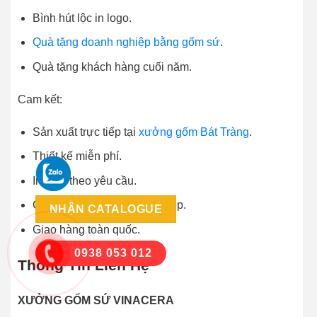
Bình hút lộc in logo.
Quà tặng doanh nghiệp bằng gốm sứ
.
Quà tặng khách hàng cuối năm.
Cam kết:
Sản xuất trực tiếp tại
xưởng gốm Bát Tràng
.
Thiết kế miễn phí.
In logo theo yêu cầu.
Giá tận gốc cho doanh nghiệp.
NHẬN CATALOGUE
Giao hàng toàn quốc.
0938 053 012
Thông Tin Liên Hệ
XƯỞNG GỐM SỨ VINACERA