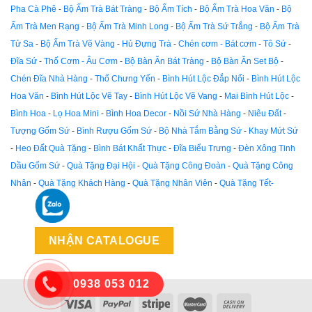
Pha Cà Phê
-
Bộ Ấm Trà Bát Tràng
-
Bộ Ấm Tích
-
Bộ Ấm Trà Hoa Văn
-
Bộ
Ấm Trà Men Rạng
-
Bộ Ấm Trà Minh Long
-
Bộ Ấm Trà Sứ Trắng
-
Bộ Ấm Trà
Tử Sa
-
Bộ Ấm Trà Vẽ Vàng
-
Hủ Đựng Trà
-
Chén cơm - Bát cơm
-
Tô Sứ
-
Đĩa Sứ
-
Thố Cơm - Âu Cơm
-
Bộ Bàn Ăn Bát Tràng
-
Bộ Bàn Ăn Set Bộ
-
Chén Đĩa Nhà Hàng
-
Thố Chưng Yến
-
Bình Hút Lộc Đắp Nổi
-
Bình Hút Lộc
Hoa Văn
-
Bình Hút Lộc Vẽ Tay
-
Bình Hút Lộc Vẽ Vang
-
Mai Bình Hút Lộc
-
Bình Hoa
-
Lọ Hoa Mini
-
Bình Hoa Decor
-
Nồi Sứ Nhà Hàng
-
Niêu Đất
-
Tượng Gốm Sứ
-
Bình Rượu Gốm Sứ
-
Bộ Nhà Tắm Bằng Sứ
-
Khay Mứt Sứ
-
Heo Đất Quà Tặng
-
Bình Bát Khất Thực
-
Đĩa Biểu Trưng
-
Đèn Xông Tinh
Dầu Gốm Sứ
-
Quà Tặng Đại Hội
-
Quà Tặng Công Đoàn
-
Quà Tặng Công
Nhân
-
Quà Tặng Khách Hàng
-
Quà Tặng Nhân Viên
-
Quà Tặng Tết-
NHẬN CATALOGUE
0938 053 012