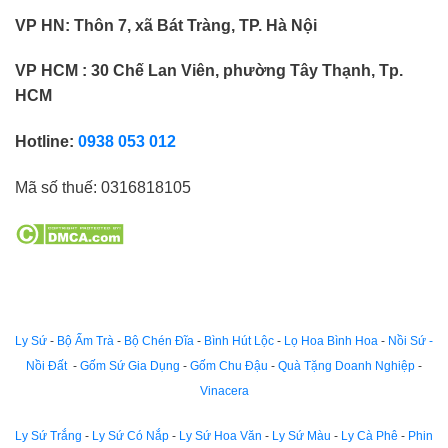
VP HN:
Thôn 7, xã Bát Tràng, TP. Hà Nội
VP HCM : 30 Chế Lan Viên, phường Tây Thạnh, Tp.
HCM
Hotline:
0938 053 012
Mã số thuế:
0316818105
Ly Sứ
-
Bộ Ấm Trà
-
Bộ Chén Đĩa
-
Bình Hút Lộc
-
Lọ Hoa Bình Hoa
-
Nồi Sứ -
Nồi Đất
-
Gốm Sứ Gia Dụng
-
Gốm Chu Đậu
-
Quà Tặng Doanh Nghiệp
-
Vinacera
Ly Sứ Trắng
-
Ly Sứ Có Nắp
-
Ly Sứ Hoa Văn
-
Ly Sứ Màu
-
Ly Cà Phê
-
Phin