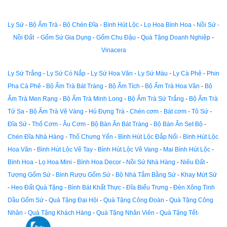
Ly Sứ
-
Bộ Ấm Trà
-
Bộ Chén Đĩa
-
Bình Hút Lộc
-
Lọ Hoa Bình Hoa
-
Nồi Sứ -
Nồi Đất
-
Gốm Sứ Gia Dụng
-
Gốm Chu Đậu
-
Quà Tặng Doanh Nghiệp
-
Vinacera
Ly Sứ Trắng
-
Ly Sứ Có Nắp
-
Ly Sứ Hoa Văn
-
Ly Sứ Màu
-
Ly Cà Phê
-
Phin
Pha Cà Phê
-
Bộ Ấm Trà Bát Tràng
-
Bộ Ấm Tích
-
Bộ Ấm Trà Hoa Văn
-
Bộ
Ấm Trà Men Rạng
-
Bộ Ấm Trà Minh Long
-
Bộ Ấm Trà Sứ Trắng
-
Bộ Ấm Trà
Tử Sa
-
Bộ Ấm Trà Vẽ Vàng
-
Hủ Đựng Trà
-
Chén cơm - Bát cơm
-
Tô Sứ
-
Đĩa Sứ
-
Thố Cơm - Âu Cơm
-
Bộ Bàn Ăn Bát Tràng
-
Bộ Bàn Ăn Set Bộ
-
Chén Đĩa Nhà Hàng
-
Thố Chưng Yến
-
Bình Hút Lộc Đắp Nổi
-
Bình Hút Lộc
Hoa Văn
-
Bình Hút Lộc Vẽ Tay
-
Bình Hút Lộc Vẽ Vang
-
Mai Bình Hút Lộc
-
Bình Hoa
-
Lọ Hoa Mini
-
Bình Hoa Decor
-
Nồi Sứ Nhà Hàng
-
Niêu Đất
-
Tượng Gốm Sứ
-
Bình Rượu Gốm Sứ
-
Bộ Nhà Tắm Bằng Sứ
-
Khay Mứt Sứ
-
Heo Đất Quà Tặng
-
Bình Bát Khất Thực
-
Đĩa Biểu Trưng
-
Đèn Xông Tinh
Dầu Gốm Sứ
-
Quà Tặng Đại Hội
-
Quà Tặng Công Đoàn
-
Quà Tặng Công
Nhân
-
Quà Tặng Khách Hàng
-
Quà Tặng Nhân Viên
-
Quà Tặng Tết-