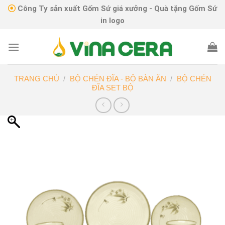
Skip
Công Ty sản xuất Gốm Sứ giá xưởng - Quà tặng Gốm Sứ
to
in logo
content
TRANG CHỦ
/
BỘ CHÉN ĐĨA - BỘ BÀN ĂN
/
BỘ CHÉN
ĐĨA SET BỘ