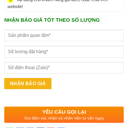
website!
NHẬN BÁO GIÁ TỐT THEO SỐ LƯỢNG
YÊU CẦU GỌI LẠI
Gọi điện xác nhận và nhân viên tư vấn ngay