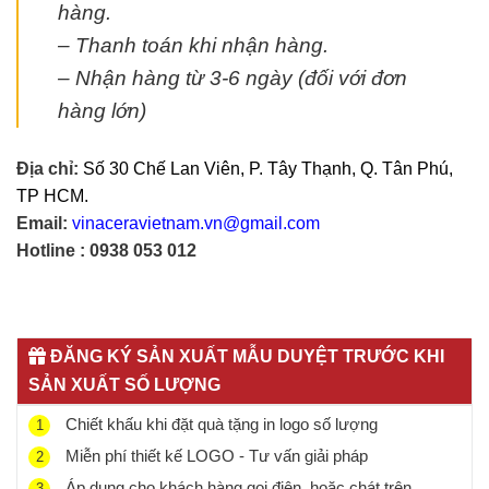
hàng.
– Thanh toán khi nhận hàng.
– Nhận hàng từ 3-6 ngày (đối với đơn
hàng lớn)
Địa chỉ:
Số 30 Chế Lan Viên, P. Tây Thạnh, Q. Tân Phú,
TP HCM.
Email:
vinaceravietnam.vn@gmail.com
Hotline : 0938 053 012
ĐĂNG KÝ SẢN XUẤT MẪU DUYỆT TRƯỚC KHI
SẢN XUẤT SỐ LƯỢNG
Chiết khấu khi đặt quà tặng in logo số lượng
1
Miễn phí thiết kế LOGO - Tư vấn giải pháp
2
Áp dụng cho khách hàng gọi điện, hoặc chát trên
3